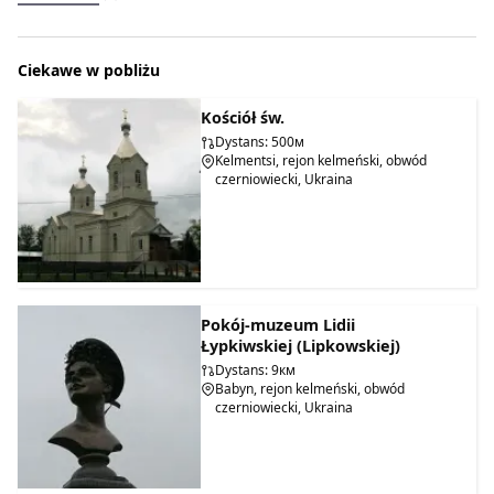
Ciekawe w pobliżu
Kościół św.
Dystans: 500м
Kelmentsi, rejon kelmeński, obwód
czerniowiecki, Ukraina
Pokój-muzeum Lidii
Łypkiwskiej (Lipkowskiej)
Dystans: 9км
Babyn, rejon kelmeński, obwód
czerniowiecki, Ukraina