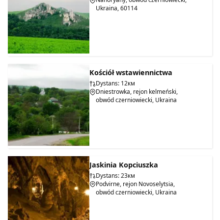
Ukraina, 60114
Kościół wstawiennictwa
Dystans: 12км
Dniestrowka, rejon kelmeński,
obwód czerniowiecki, Ukraina
Jaskinia Kopciuszka
Dystans: 23км
Podvirne, rejon Novoselytsia,
obwód czerniowiecki, Ukraina