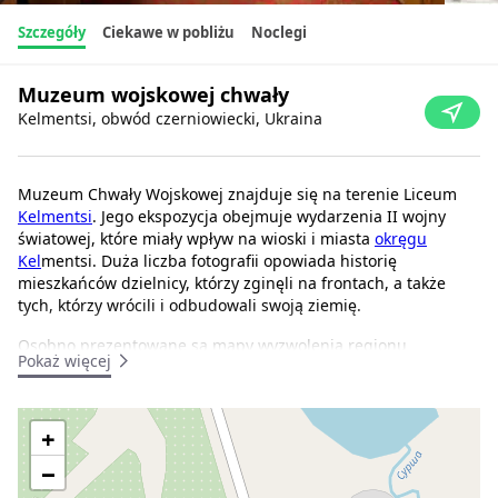
Szczegóły
Ciekawe w pobliżu
Noclegi
Muzeum wojskowej chwały
Kelmentsi, obwód czerniowiecki, Ukraina
Muzeum Chwały Wojskowej znajduje się na terenie Liceum
Kelmentsi
. Jego ekspozycja obejmuje wydarzenia II wojny
światowej, które miały wpływ na wioski i miasta
okręgu
Kel
mentsi. Duża liczba fotografii opowiada historię
mieszkańców dzielnicy, którzy zginęli na frontach, a także
tych, którzy wrócili i odbudowali swoją ziemię.
Osobno prezentowane są mapy wyzwolenia regionu
Pokaż więcej
Kelmenets w marcu 1944 r., relikty wojskowe znalezione na
polach bitew, fragmenty pocisków, zimna stal i broń palna.
Osobne stanowisko poświęcone jest żołnierzom afgańskim.
+
Adres:
obwód czerniowiecki
, wieś Kelmenci, ulica Centralna 5
−
(liceum)