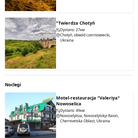
"Twierdza Chotyń
Dystans: 27км
Chotyń, obwód czerniowiecki,
Ukraina
Noclegi
Motel-restauracja "Valeriya"
Nowoselica
Dystans: 49км
Novoselytsia, Novoselytskyi Raion,
Chernivetska Oblast, Ukraina