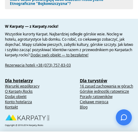
Etnograficzne "Bojkowszczyzna"?
W Karpaty — z Karpaty.rocks!
Wszystkie kurorty Karpat. Najbardziej odległe górskie wsie. Nocleg w
hotelu, agroturystyce lub domku. Co robić, co ciekawego zobaczyć, jak
dojechać. Mapy szlaków pieszych, zabytki kultury, górskie szczyty. Jak łatwo
i szybko zacząć pozyskiwać klientów razem z przewodnikiem po Karpatach
karpaty.rocks?
Dodaj swój obiekt — to bezpłatne!
Rezerwacja hoteli +38 (073) 757-83-03
Dla hotelarzy
Dla turystów
Warunki współpracy
16 zasad zachowania w górach
O Karpaty.Rocks
Górskie jednostki ratownicze
Dodaj obiekt
Porady ratowników
Konto hotelarza
Ciekawe miejsca
Kontakt
Blog
Copyright @ 2010-2014 Karpaty.Rocks