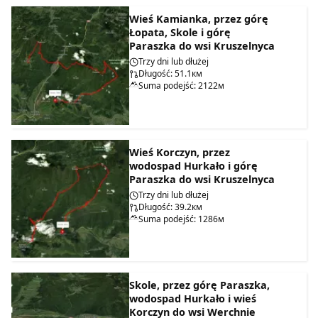
Wieś Kamianka, przez górę
Łopata, Skole i górę
Paraszka do wsi Kruszelnyca
Trzy dni lub dłużej
Długość: 51.1км
Suma podejść: 2122м
Wieś Korczyn, przez
wodospad Hurkało i górę
Paraszka do wsi Kruszelnyca
Trzy dni lub dłużej
Długość: 39.2км
Suma podejść: 1286м
Skole, przez górę Paraszka,
wodospad Hurkało i wieś
Korczyn do wsi Werchnie