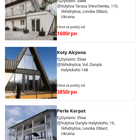
Dystans: 34км
Vulytsia Tarasa Shevchenka, 110,
Skhidnytsia, Lvivska Oblast,
Ukraina
Cena za pokój od
1600грн
Koty Alcyona
Dystans: 35км
Skhidnytsia, Vul. Danyla
Halytskoho 14B
Cena za pokój od
3850грн
Perła Karpat
Dystans: 35км
Vulytsia Danyla Halytskoho, 16,
Skhidnytsia, Lvivska Oblast,
Ukraina