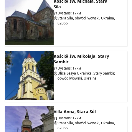
Kościół św. Michała, Stara
Sila
Dystans: 17км
Stara Sila, obwód lwowski, Ukraina,
82066
Kościół św. Mikołaja, Stary
Sambir
Dystans: 17км
Ulica Lesya Ukrainka, Stary Sambir,
obwód lwowski, Ukraina
Villa Anna, Stara Sól
Dystans: 17км
Stara Sila, obwód lwowski, Ukraina,
82066