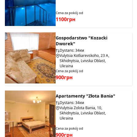
Cena za pokój od
1100грн
Gospodarstwo "Kozacki
Dworek"
Dystans: 34км
Vulytsia Kotliarevskoho, 23 A,
Skhidnytsia, Lvivska Oblast,
Ukraina
Cena za pokój od
900грн
Apartamenty "Złota Bania"
Dystans: 34км
Vulytsia Zolota Bania, 10,
Skhidnytsia, Lvivska Oblast,
Ukraina
Cena za pokój od
900грн