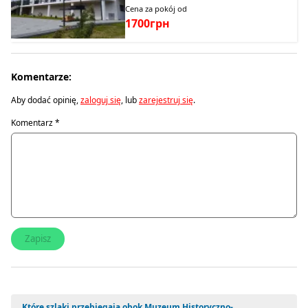
Cena za pokój od
1700грн
Komentarze:
Aby dodać opinię,
zaloguj się
, lub
zarejestruj się
.
Komentarz
*
Które szlaki przebiegają obok Muzeum Historyczno-