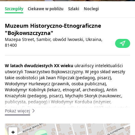
Szczegóły
Ciekawe w pobliżu
Szlaki
Noclegi
Muzeum Historyczno-Etnograficzne
"Bojkowszczyzna"
Mazepa Street, Sambir, obwód lwowski, Ukraina,
81400
W latach dwudziestych XX wieku
ukraińscy intelektualiści
utworzyli Towarzystwo Bojkowszczyzny. W jego skład weszły
takie osobistości jak Iwan Filipczak (pedagog, pisarz),
Wołodymyr Hurkewycz (prawnik, osoba publiczna),
Wołodymyr Kobilnyk (lekarz, etnograf, archeolog), Antin
Kniażyński (pedagog, pisarz), Mychajło Skoryk (naukowiec,
publicysta, pedagog) i Wołodymyr Korduba (inżynier,
kartograf). Pierwsze spotkanie odbyło się
w 1927
roku i wtedy
Pokaż więcej
też powstało muzeum. Rozpoczęto również szeroką
działalność naukową i wydawniczą. Kierownictwo naukowe
Towarzystwa "Bojkowszczyzna" założyło wydawnictwo
+
"Kronika Bojkowszczyzny". W ciągu 10 lat istnienia