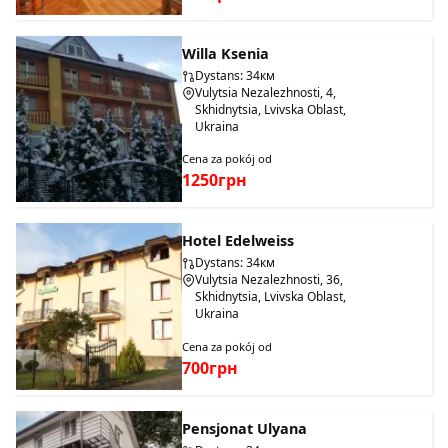
Willa Ksenia
Dystans: 34км
Vulytsia Nezalezhnosti, 4,
Skhidnytsia, Lvivska Oblast,
Ukraina
Cena za pokój od
1250грн
Hotel Edelweiss
Dystans: 34км
Vulytsia Nezalezhnosti, 36,
Skhidnytsia, Lvivska Oblast,
Ukraina
Cena za pokój od
700грн
Pensjonat Ulyana