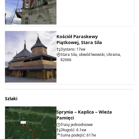
Kościół Paraskewy
Piątkowej, Stara Sila
Dystans: 17км
Stara Sila, obwód lwowski, Ukraina,
82066
Szlaki
Sprynia – Kaplica – Wieża
Pamięci
Trasy jednodniowe
Długość: 6.1км
Suma podejść: 617м