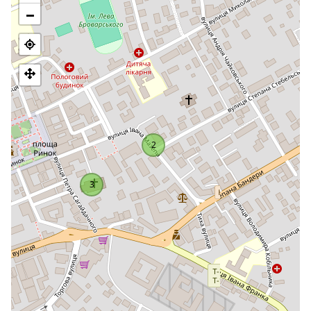
wydawnictwo zdołało opublikować jedenaście numerów.
−
Towarzystwo rozpoczęło serię oddzielnych publikacji o
historii, życiu i folklorze Bojków. W lipcu
1954 r.
, z powodu
powojennych represji, które dotknęły członków społeczności
bojkowskiej, los muzeum został przesądzony okrutnym
rozkazem Ukraińskiej SRR - do likwidacji.
Odrodzenie muzeum zbiegło się w czasie z powstaniem
Niepodległego Państwa Ukraińskiego. W grudniu
1990 r.
Komitet Wykonawczy Sambirskiej Rady Miejskiej przydzielił
pomieszczenia dla odrestaurowanego muzeum w dawnym
2
budynku szkoły parafialnej, zbudowanym przez mieszczan w
1679
roku. Muzeum posiada 3 wystawy stałe: Kultura
materialna i gospodarcza Bojków oraz Bojkowskie wozy.
3
Prezentowane są tu bojkowskie artykuły gospodarstwa
domowego, odzież (damska i męska), próbki haftu z regionu
Turka oraz wyroby tkackie. Rodzina Kozakiewiczów.
Dziedzictwo rodziny: meble, butelki, kasety, empirowy zegar,
album ze zdjęciami, portrety rodzinne, kolekcja pocztówek,
dokumenty z XIV-XIX wieku. Ekspozycja walki
narodowowyzwoleńczej prezentuje materiały dotyczące
aktywnych członków ZUNR, OUN, UPA i UGVR.