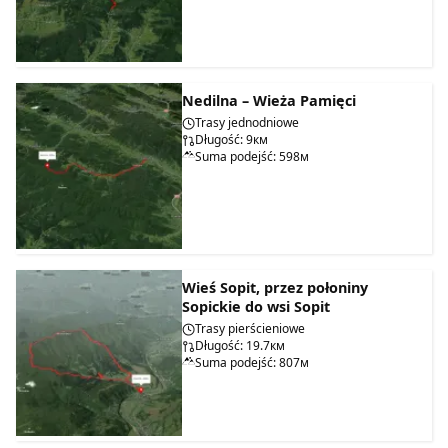
Nedilna – Wieża Pamięci
Trasy jednodniowe
Długość: 9км
Suma podejść: 598м
Wieś Sopit, przez połoniny
Sopickie do wsi Sopit
Trasy pierścieniowe
Długość: 19.7км
Suma podejść: 807м