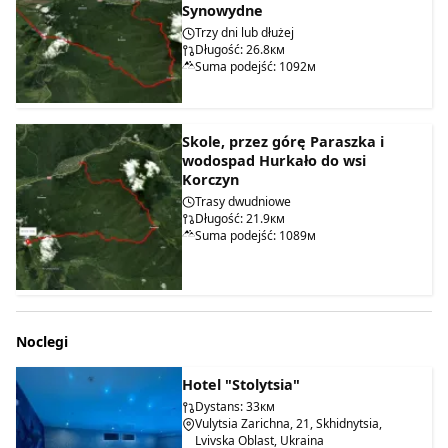
Synowydne
Trzy dni lub dłużej
Długość: 26.8км
Suma podejść: 1092м
Skole, przez górę Paraszka i
wodospad Hurkało do wsi
Korczyn
Trasy dwudniowe
Długość: 21.9км
Suma podejść: 1089м
Noclegi
Hotel "Stolytsia"
Dystans: 33км
Vulytsia Zarichna, 21, Skhidnytsia,
Lvivska Oblast, Ukraina