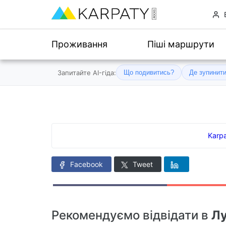
Проживання
Піші маршрути
Запитайте AI-гіда:
Що подивитись?
Де зупинит
Karp
Facebook
Tweet
Рекомендуємо відвідати в
Л