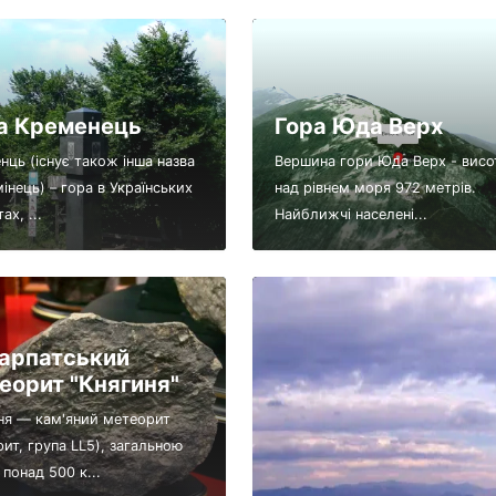
а Кременець
Гора Юда Верх
нць (існує також інша назва
Вершина гори Юда Верх - висо
інець) – гора в Українських
над рівнем моря 972 метрів.
ах, ...
Найближчі населені...
арпатський
еорит "Княгиня"
ня — кам'яний метеорит
рит, група LL5), загальною
понад 500 к...