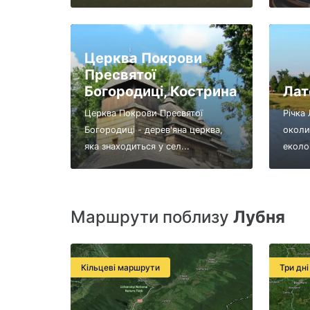
Церква Покрови
Пресвятої
Богородиці, Кострина
Лат
Церква Покрови Пресвятої
Річка 
Богородиці - дерев'яна церква,
околи
яка знаходиться у сел...
еколог
Маршрути поблизу
Лубня
Кільцеві маршрути
Три дні