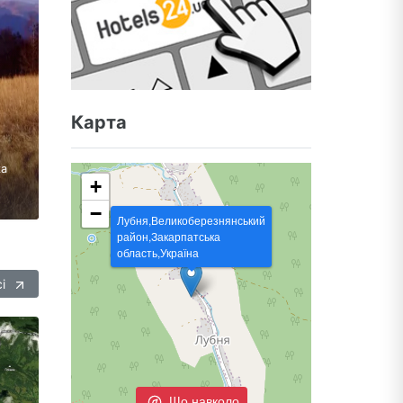
Карта
ка
+
−
Лубня,Великоберезнянський
район,Закарпатська
область,Україна
сі
Що навколо