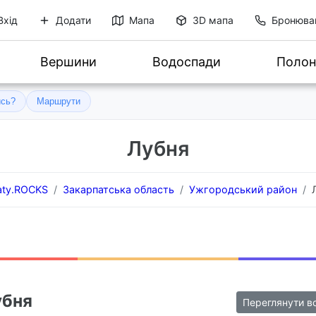
Вхід
Додати
Мапа
3D мапа
Бронюва
Вершини
Водоспади
Полон
ись?
Маршрути
Лубня
aty.ROCKS
Закарпатська область
Ужгородський район
убня
Переглянути в