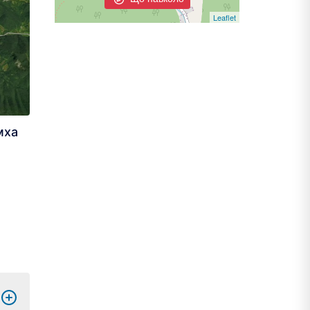
Leaflet
мха