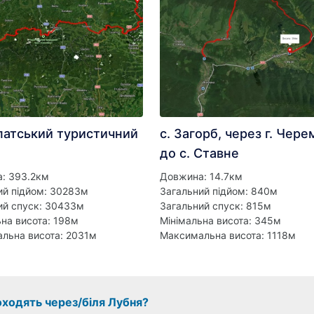
патський туристичний
с. Загорб, через г. Чере
до с. Ставне
: 393.2км
Довжина: 14.7км
ий підйом: 30283м
Загальний підйом: 840м
ий спуск: 30433м
Загальний спуск: 815м
ьна висота: 198м
Мінімальна висота: 345м
льна висота: 2031м
Максимальна висота: 1118м
оходять через/біля Лубня?