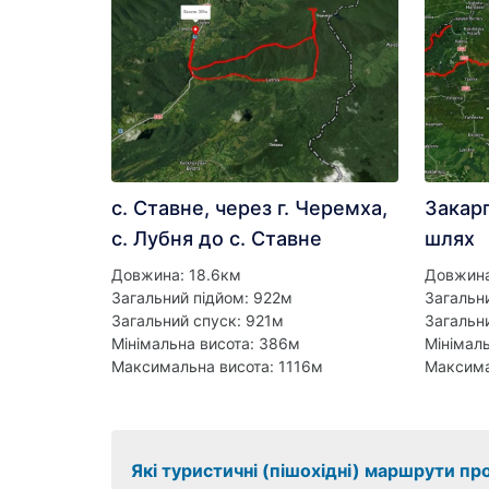
с. Ставне, через г. Черемха,
Закар
с. Лубня до с. Ставне
шлях
Довжина: 18.6км
Довжина
Загальний підйом: 922м
Загальн
Загальний спуск: 921м
Загальн
Мінімальна висота: 386м
Мінімал
Максимальна висота: 1116м
Максима
Які туристичні (пішохідні) маршрути пр