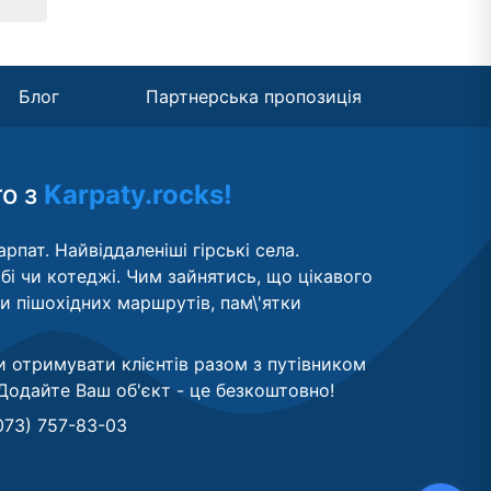
Блог
Партнерська пропозиція
то з
Karpaty.rocks!
рпат. Найвіддаленіші гірські села.
бі чи котеджі. Чим зайнятись, що цікавого
ти пішохідних маршрутів, пам\'ятки
и отримувати клієнтів разом з путівником
Додайте Ваш об'єкт - це безкоштовно
!
073) 757-83-03