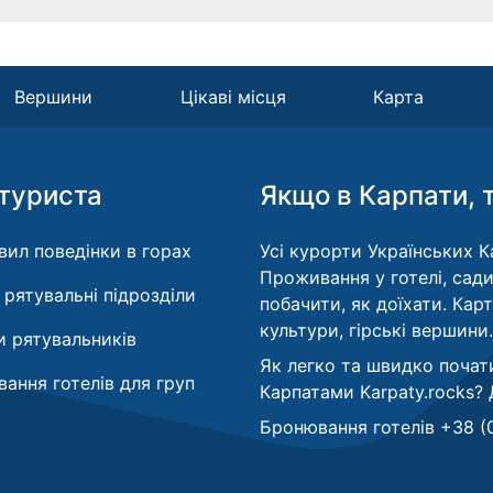
Вершини
Цікаві місця
Карта
туриста
Якщо в Карпати, 
вил поведінки в горах
Усі курорти Українських Ка
Проживання у готелі, сади
і рятувальні підрозділи
побачити, як доїхати. Кар
культури, гірські вершини.
 рятувальників
Як легко та швидко почат
ання готелів для груп
Карпатами Karpaty.rocks?
Бронювання готелів +38 (