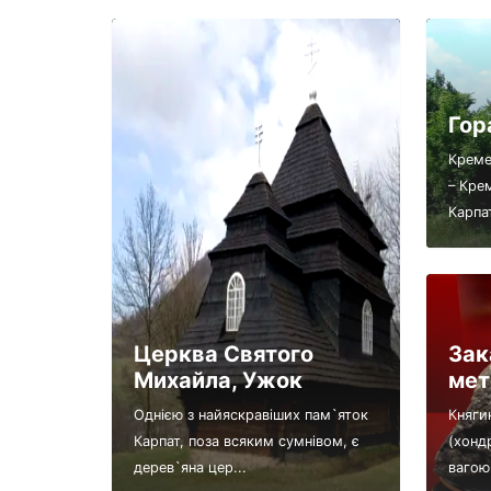
Гор
Креме
– Крем
Карпат
Церква Святого
Зак
Михайла, Ужок
мет
Однією з найяскравіших пам`яток
Княги
Карпат, поза всяким сумнівом, є
(хонд
дерев`яна цер...
вагою 