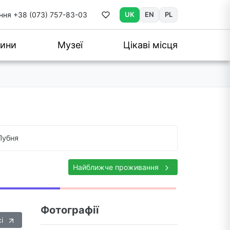
ння
+38 (073) 757-83-03
UK
EN
PL
ини
Музеї
Цікаві місця
Лубня
Найближче проживання
Фотографії
сі