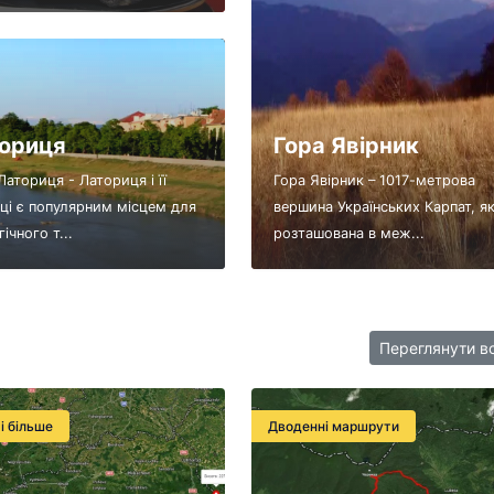
ориця
Гора Явірник
Латориця - Латориця і її
Гора Явірник – 1017-метрова
ці є популярним місцем для
вершина Українських Карпат, я
ічного т...
розташована в меж...
Переглянути в
 і більше
Дводенні маршрути