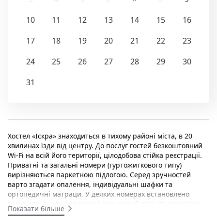
10
11
12
13
14
15
16
17
18
19
20
21
22
23
24
25
26
27
28
29
30
31
Хостел «Іскра» знаходиться в тихому районі міста, в 20
хвилинах їзди від центру. До послуг гостей безкоштовний
Wi-Fi на всій його території, цілодобова стійка реєстрації.
Приватні та загальні номери (гуртожиткового типу)
вирізняються паркетною підлогою. Серед зручностей
варто згадати опалення, індивідуальні шафки та
ортопедичні матраци. У деяких номерах встановлено
телевізор, шафу для одягу і письмовий стіл. На повністю
Показати більше
обладнаній спільній кухні хостелу «Іскра» до ваших послуг