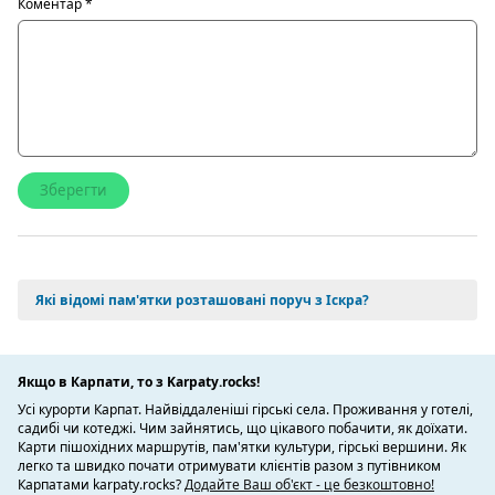
Коментар
*
Які відомі пам'ятки розташовані поруч з Іскра?
Якщо в Карпати, то з Karpaty.rocks!
Усі курорти Карпат. Найвіддаленіші гірські села. Проживання у готелі,
садибі чи котеджі. Чим зайнятись, що цікавого побачити, як доїхати.
Карти пішохідних маршрутів, пам'ятки культури, гірські вершини. Як
легко та швидко почати отримувати клієнтів разом з путівником
Карпатами karpaty.rocks?
Додайте Ваш об'єкт - це безкоштовно!