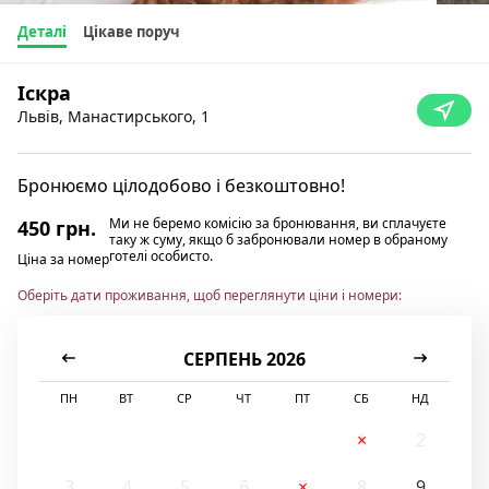
Деталі
Цікаве поруч
Іскра
Львів, Манастирського, 1
Бронюємо цілодобово і безкоштовно!
Ми не беремо комісію за бронювання, ви сплачуєте
450 грн.
таку ж суму, якщо б забронювали номер в обраному
готелі особисто.
Ціна за номер
Оберіть дати проживання, щоб переглянути ціни і номери:
СЕРПЕНЬ 2026
ПН
ВТ
СР
ЧТ
ПТ
СБ
НД
1
2
3
4
5
6
7
8
9