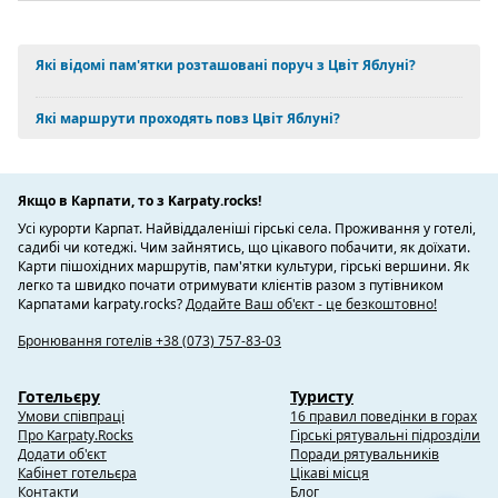
Які відомі пам'ятки розташовані поруч з Цвіт Яблуні?
Які маршрути проходять повз Цвіт Яблуні?
Якщо в Карпати, то з Karpaty.rocks!
Усі курорти Карпат. Найвіддаленіші гірські села. Проживання у готелі,
садибі чи котеджі. Чим зайнятись, що цікавого побачити, як доїхати.
Карти пішохідних маршрутів, пам'ятки культури, гірські вершини. Як
легко та швидко почати отримувати клієнтів разом з путівником
Карпатами karpaty.rocks?
Додайте Ваш об'єкт - це безкоштовно!
Бронювання готелів +38 (073) 757-83-03
Готельєру
Туристу
Умови співпраці
16 правил поведінки в горах
Про Karpaty.Rocks
Гірські рятувальні підрозділи
Додати об'єкт
Поради рятувальників
Кабінет готельєра
Цікаві місця
Контакти
Блог