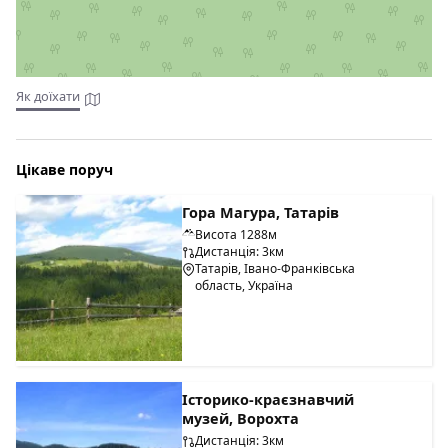
"Вербівський", повернути на міст ліворуч, і їхати прямо
дорогою метрів 500, переїхавши дерев'яний міст відразу
повернути направо.
Харчування за домовленістю, або можна самостійно
Як доїхати
готувати на підготовленій для цього кухні.
Цікаве поруч
Гора Магура, Татарів
Висота 1288м
Дистанція: 3км
Татарів, Івано-Франківська
область, Україна
Історико-краєзнавчий
музей, Ворохта
Дистанція: 3км