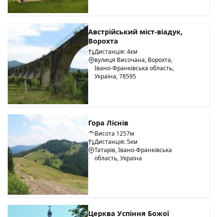
Австрійський міст-віадук,
Ворохта
Дистанція: 4км
вулиця Височана, Ворохта,
Івано-Франківська область,
Україна, 78595
Гора Ліснів
Висота 1257м
Дистанція: 5км
Татарів, Івано-Франківська
область, Україна
Церква Успіння Божої