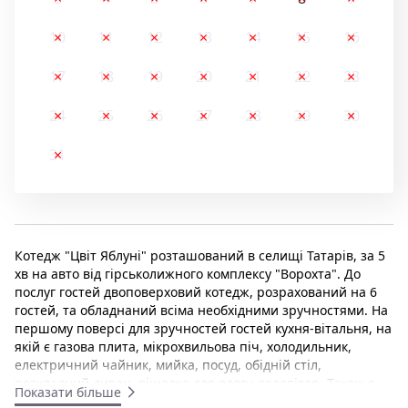
10
11
12
13
14
15
16
17
18
19
20
21
22
23
24
25
26
27
28
29
30
31
Котедж "Цвіт Яблуні" розташований в селищі Татарів, за 5
хв на авто від гірськолижного комплексу "Ворохта". До
послуг гостей двоповерховий котедж, розрахований на 6
гостей, та обладнаний всіма необхідними зручностями. На
першому поверсі для зручностей гостей кухня-вітальня, на
якій є газова плита, мікрохвильова піч, холодильник,
електричний чайник, мийка, посуд, обідній стіл,
розкладний диван, вішалка для одягу, телевізор. Також є
Показати більше
санвузол, обладнаний душовою кабіною, умивальником,