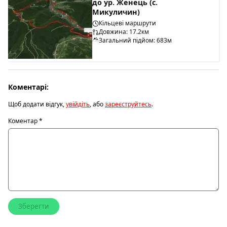
до ур. Женець (с.
Микуличин)
Кільцеві маршрути
Довжина: 17.2км
Загальний підйом: 683м
Коментарі:
Щоб додати відгук,
увійдіть
, або
зареєструйтесь
.
Коментар
*