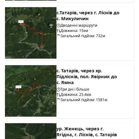
с.Татарів, через г. Ліснів до
с. Микуличин
Дводенні маршрути
Довжина: 15км
Загальний підйом: 732м
с. Татарів, через хр.
Підліснів, пол. Явірник до
с. Ямна
Три дні і більше
Довжина: 25.4км
Загальний підйом: 1581м
ур. Женець, через г.
Ягідна, г. Ліснів, с. Татарів