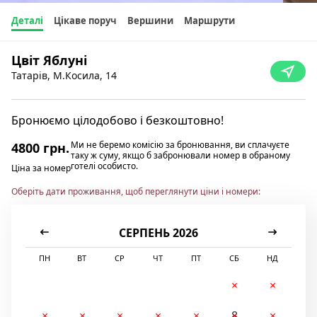
Деталі
Цікаве поруч
Вершини
Маршрути
Цвіт Яблуні
Татарів, М.Косила, 14
Бронюємо цілодобово і безкоштовно!
Ми не беремо комісію за бронювання, ви сплачуєте
4800 грн.
таку ж суму, якщо б забронювали номер в обраному
готелі особисто.
Ціна за номер
Оберіть дати проживання, щоб переглянути ціни і номери:
СЕРПЕНЬ 2026
ПН
ВТ
СР
ЧТ
ПТ
СБ
НД
1
2
3
4
5
6
7
8
9