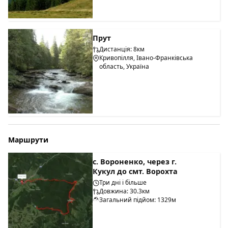
Прут
Дистанція: 8км
Кривопілля, Івано-Франківська
область, Україна
Маршрути
с. Вороненко, через г.
Кукул до смт. Ворохта
Три дні і більше
Довжина: 30.3км
Загальний підйом: 1329м