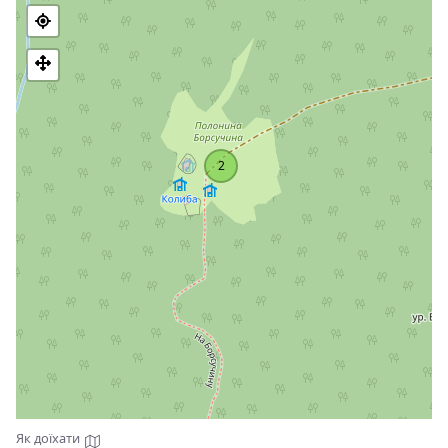
або струмків які перетинають маршрут, все залежить від
фізичної підготовки туристів (Рекомендуємо надівати
найліпше взуття). Також Туристи можуть ознайомитись з
культурою горян, послухати гуцульські інструменти.
Найближчі населені пункти:
Ворохта
Вороненко
2
Татарів
Борсучина - це місце де час зупиняється (про телефон
можете забути) де душа відпочиває від гомору міст, без
сумнівів, одне з найкращих місць у Карпатах
Як доїхати