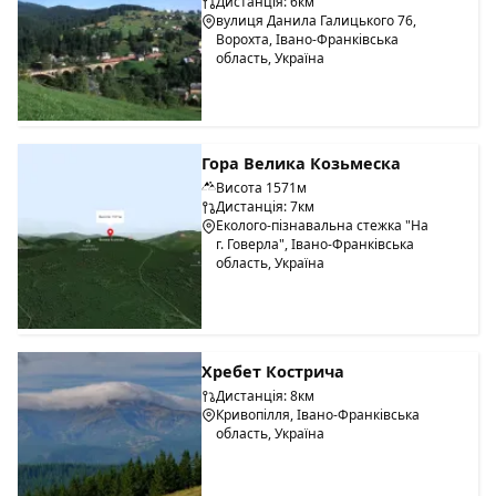
Дистанція: 6км
вулиця Данила Галицького 76,
Ворохта, Івано-Франківська
область, Україна
Гора Велика Козьмеска
Висота 1571м
Дистанція: 7км
Еколого-пізнавальна стежка "На
г. Говерла", Івано-Франківська
область, Україна
Хребет Кострича
Дистанція: 8км
Кривопілля, Івано-Франківська
область, Україна