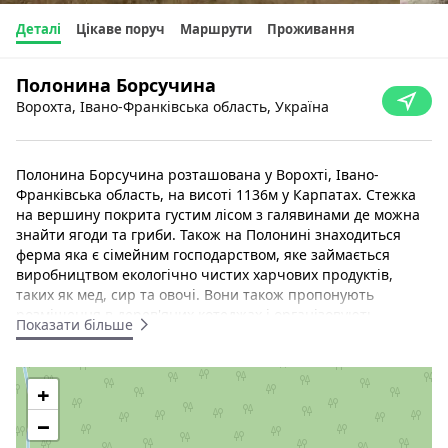
Деталі
Цікаве поруч
Маршрути
Проживання
Полонина Борсучина
Ворохта, Івано-Франківська область, Україна
Полонина Борсучина розташована у Ворохті, Івано-
Франківська область, на висоті 1136м у Карпатах. Стежка
на вершину покрита густим лісом з галявинами де можна
знайти ягоди та гриби. Також на Полонині знаходиться
ферма яка є сімейним господарством, яке займається
виробництвом екологічно чистих харчових продуктів,
таких як мед, сир та овочі. Вони також пропонують
розміщення в дерев'яних котеджах і організовують
Показати більше
різноманітні заходи на свіжому повітрі, такі як походи, їзда
на велосипеді та верхова їзда. Красиве місце де
відкриваєтсья неймовірний вид на наші Карпати, стежкою
+
до лісу є струмочок. Полонина вкрита квітами від якіх йде
специфічний, сильний, чудовий аромат свіжості. Маршрут
−
не є складним, але і не є простим, тут немає камнів, скель