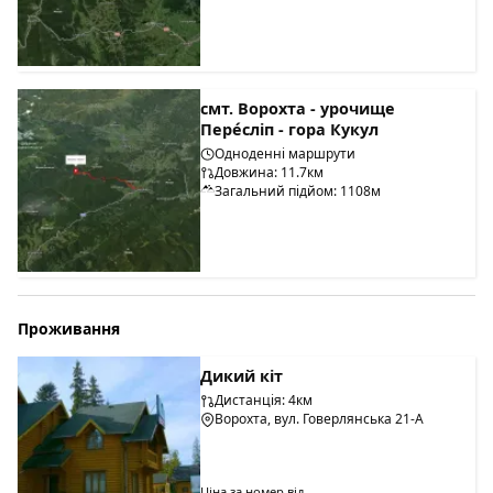
смт. Ворохта - урочище
Пере́сліп - гора Кукул
Одноденні маршрути
Довжина: 11.7км
Загальний підйом: 1108м
Проживання
Дикий кіт
Дистанція: 4км
Ворохта, вул. Говерлянська 21-А
Ціна за номер від