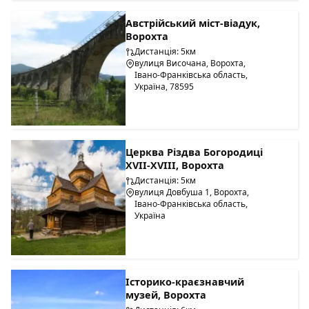
Австрійський міст-віадук,
Ворохта
Дистанція: 5км
вулиця Височана, Ворохта,
Івано-Франківська область,
Україна, 78595
Церква Різдва Богородиці
ХVІІ-ХVІІІ, Ворохта
Дистанція: 5км
вулиця Довбуша 1, Ворохта,
Івано-Франківська область,
Україна
Історико-краєзнавчий
музей, Ворохта