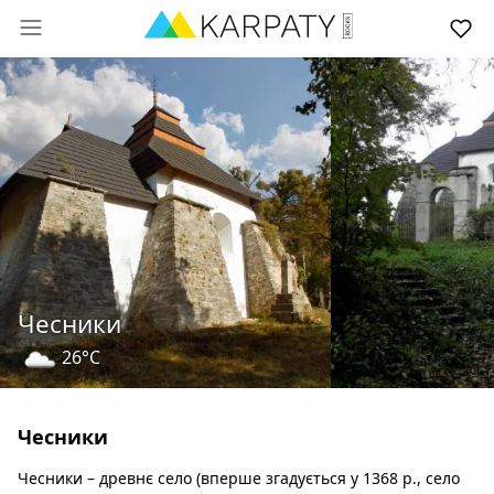
Чесники
26°C
Чесники
Чесники – древнє село (вперше згадується у 1368 р., село