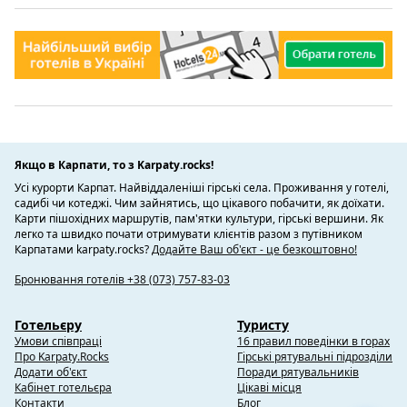
Якщо в Карпати, то з Karpaty.rocks!
Усі курорти Карпат. Найвіддаленіші гірські села. Проживання у готелі,
садибі чи котеджі. Чим зайнятись, що цікавого побачити, як доїхати.
Карти пішохідних маршрутів, пам'ятки культури, гірські вершини. Як
легко та швидко почати отримувати клієнтів разом з путівником
Карпатами karpaty.rocks?
Додайте Ваш об'єкт - це безкоштовно!
Бронювання готелів +38 (073) 757-83-03
Готельєру
Туристу
Умови співпраці
16 правил поведінки в горах
Про Karpaty.Rocks
Гірські рятувальні підрозділи
Додати об'єкт
Поради рятувальників
Кабінет готельєра
Цікаві місця
Контакти
Блог