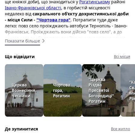
ще княжої доби), що знаходиться у
Рогатинському
районі
Івано-Франківської області
, в горбистій місцевості
недалеко від
сакрального об’єкту дохристиянської доби
- місця Сили -
"Чортова гора"
. Потрапити туди дуже
легко: повз село проїжджають автобуси Тернопіль - Івано-
Франківськ. Проїжджають вони дійсно "повз село", а до
самого села треба трошки пройти ду-у-уже мальовничою
Показати більше
крученою дорогою. Коли йдеш нею до Чесників, то ліворуч
усе село як на долоні: видно дахи хат, городи й лани, які
нагадують різнокольорову клаптикову ковдру, а у центрі
Що відвідати
Всі місця
села, на пагорбі, височить велика
Михайлівська церква
(1911)
.
"Церква
"К
Церква
Чортова
Різдва
Св
Вознесіння,
гора,
Пресвятої
Ми
Чесники
Рогатин
Богородиці"
Ро
Рогатин
Перша письмова згадка припадає на 1368 рік. У роки
татарського лихоліття спеціально будувалися Божі храми,
які ще виконували роль оборонних споруд. Власне такою є
Де зупинитися
Все житло
церква у Чесниках. Вона мурована, була огороджена