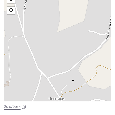
Рогатинського повіту Станіславського воєводства Польської
республіки. У 1939 році в селі проживало 1650 мешканців
(1530 українців, 20 поляків, 60 латинників, 40 євреїв).
8 травня 1950 року під час проведення облави в селі
Чесниках Рогатинського району майор МҐБ Авсюков ще з
одним солдатом зайшли у крамницю купити цигарок.
Незабаром туди підбігли двоє "стрибків" і через двері
смертельно поранили п'яного майора. Так безславно
загинув ще один фігурант дошки пошани та "герой плаща
і кинджала".
Як доїхати