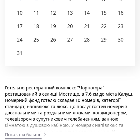
10
11
12
13
14
15
16
17
18
19
20
21
22
23
24
25
26
27
28
29
30
31
Готельно-ресторанний комплекс "Чорногора"
розташований в селищі Мостище, в 7,6 км до міста Калуш.
Номерний фонд готелю складає 10 номерів, категорії
стандарт, напівлюкс та люкс. До послуг гостей номери з
двоспальними та роздільними ліжками, кондиціонером,
телевізором з супутниковим телебаченням, ванною
кімнатою з душовою кабіною. У номерах напівлюкс та
люкс додатково є холодильник та кімнатні капці. На
Показати більше
території є парковка під відеонаглядом та безкоштовний