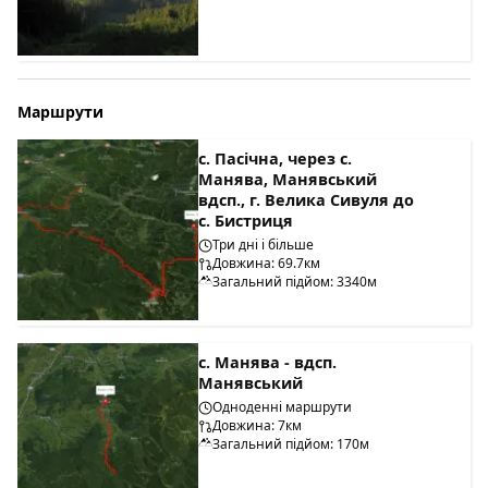
Маршрути
с. Пасічна, через с.
Манява, Манявський
вдсп., г. Велика Сивуля до
с. Бистриця
Три дні і більше
Довжина: 69.7км
Загальний підйом: 3340м
с. Манява - вдсп.
Манявський
Одноденні маршрути
Довжина: 7км
Загальний підйом: 170м