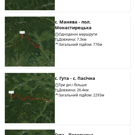
с. Манява - пол.
Монастирецька
Одноденні маршрути
Довжина: 7.3км
Загальний підйом: 776м
с. Гута - с. Пасічна
Три дні і більше
Довжина: 26.4км
Загальний підйом: 2293м
Гута - Погарчина