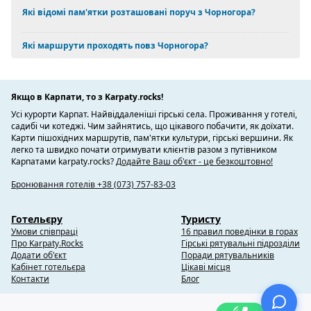
Які відомі пам'ятки розташовані поруч з Чорногора?
Які маршрути проходять повз Чорногора?
Якщо в Карпати, то з Karpaty.rocks!
Усі курорти Карпат. Найвіддаленіші гірські села. Проживання у готелі,
садибі чи котеджі. Чим зайнятись, що цікавого побачити, як доїхати.
Карти пішохідних маршрутів, пам'ятки культури, гірські вершини. Як
легко та швидко почати отримувати клієнтів разом з путівником
Карпатами karpaty.rocks?
Додайте Ваш об'єкт - це безкоштовно!
Бронювання готелів +38 (073) 757-83-03
Готельєру
Туристу
Умови співпраці
16 правил поведінки в горах
Про Karpaty.Rocks
Гірські рятувальні підрозділи
Додати об'єкт
Поради рятувальників
Кабінет готельєра
Цікаві місця
Контакти
Блог