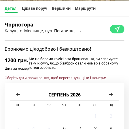
Деталі
Цікаве поруч
Вершини
Маршрути
Чорногора
Калуш, с. Мостище, вул. Погарище, 1 а
Бронюємо цілодобово і безкоштовно!
Ми не беремо комісію за бронювання, ви сплачуєте
1200 грн.
таку ж суму, якщо б забронювали номер в обраному
готелі особисто.
Ціна за номер
Оберіть дати проживання, щоб переглянути ціни і номери:
СЕРПЕНЬ 2026
ПН
ВТ
СР
ЧТ
ПТ
СБ
НД
1
2
3
4
5
6
7
8
9