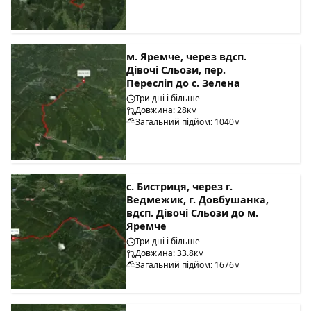
м. Яремче, через вдсп.
Дівочі Сльози, пер.
Пересліп до с. Зелена
Три дні і більше
Довжина: 28км
Загальний підйом: 1040м
с. Бистриця, через г.
Ведмежик, г. Довбушанка,
вдсп. Дівочі Сльози до м.
Яремче
Три дні і більше
Довжина: 33.8км
Загальний підйом: 1676м