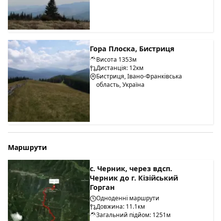
Гора Плоска, Бистриця
Висота 1353м
Дистанція: 12км
Бистриця, Івано-Франківська
область, Україна
Маршрути
с. Черник, через вдсп.
Черник до г. Кізійський
Горган
Одноденні маршрути
Довжина: 11.1км
Загальний підйом: 1251м