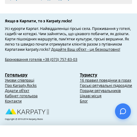
Якщо в Карпати, то з Karpaty.rocks!
Усі курорти Карпат. Найвіддаленіші гірські села. Проживання у готелі,
садибі чи котеджі. Чим зайнятись, що цікавого побачити, як доїхати.
Карти пішохідних маршрутів, пам'ятки культури, гірські вершини. Як
легко та швидко почати отримувати клієнтів разом з путівником
Карпатами karpaty.rocks?
Додайте Ваш об'єкт - це безкоштовно!
Бронювання готелів +38 (073) 757-83-03
Готельєру
Туристу
Умови співпраці
16 правил поведінки в горах
Про Karpaty.Rocks
Гірські рятувальні підрозділи
Додати об'єкт
Поради рятувальників
Кабінет готельєра
Цікаві місця
Контакти
Блог
Copyright @ 2010-2014 Karpaty.Rocks