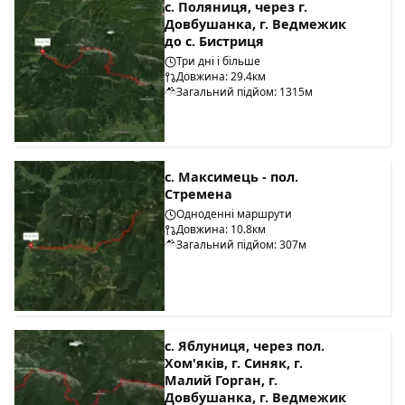
с. Поляниця, через г.
Довбушанка, г. Ведмежик
до с. Бистриця
Три дні і більше
Довжина: 29.4км
Загальний підйом: 1315м
с. Максимець - пол.
Стремена
Одноденні маршрути
Довжина: 10.8км
Загальний підйом: 307м
с. Яблуниця, через пол.
Хом'яків, г. Синяк, г.
Малий Горган, г.
Довбушанка, г. Ведмежик