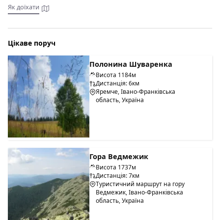
Як доїхати
Цікаве поруч
Полонина Шуваренка
Висота 1184м
Дистанція: 6км
Яремче, Івано-Франківська
область, Україна
Гора Ведмежик
Цей водоспад підійде всім поціновувачам природної краси
Висота 1737м
і відокремленості, а також любителям зануритися в
Дистанція: 7км
прохолодну воду гірських річок. Навколишня краса
Туристичний маршрут на гору
дозволить не тільки насолодитися відпочинком на лоні
Ведмежик, Івано-Франківська
природи, але й залишить незабутні враження про
область, Україна
побачене.