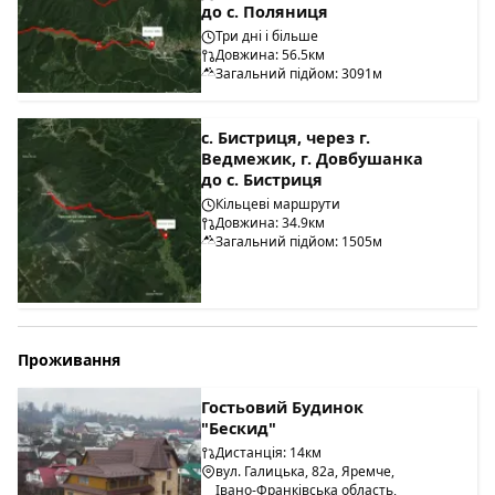
до с. Поляниця
Три дні і більше
Довжина: 56.5км
Загальний підйом: 3091м
с. Бистриця, через г.
Ведмежик, г. Довбушанка
до с. Бистриця
Кільцеві маршрути
Довжина: 34.9км
Загальний підйом: 1505м
Проживання
Гостьовий Будинок
"Бескид"
Дистанція: 14км
вул. Галицька, 82а, Яремче,
Івано-Франківська область,