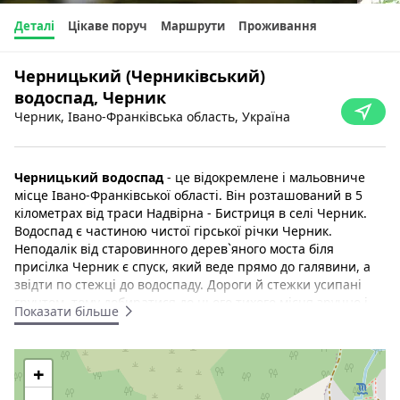
Деталі
Цікаве поруч
Маршрути
Проживання
Черницький (Черниківський)
водоспад, Черник
Черник, Івано-Франківська область, Україна
Черницький водоспад
- це відокремлене і мальовниче
місце Івано-Франківської області. Він розташований в 5
кілометрах від траси Надвірна - Бистриця в селі Черник.
Водоспад є частиною чистої гірської річки Черник.
Неподалік від старовинного дерев`яного моста біля
присілка Черник є спуск, який веде прямо до галявини, а
звідти по стежці до водоспаду. Дороги й стежки усипані
грунтом, тому добиратися до цього тихого місця зручно і
Показати більше
легко як за допомогою автомобіля, так і пішки.
Водоспад являє собою двоступеневу природну структуру.
+
Як до верхньої частини водоспаду, так і до нижньої можна
підійти по стежці й помилуватися прекрасним видом.