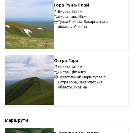
Гора Руна-Плай
Висота 1227м
Дистанція: 43км
Турья Поляна, Закарпатська
область, Україна
Остра Гора
Висота 1405м
Дистанція: 49км
Туристичний маршрут га г.
Остра Гора, Закарпатська
область, Україна
Маршрути
с. Кам'яниця, через