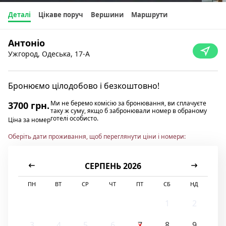
Деталі
Цікаве поруч
Вершини
Маршрути
Антоніо
Ужгород, Одеська, 17-А
Бронюємо цілодобово і безкоштовно!
Ми не беремо комісію за бронювання, ви сплачуєте
3700 грн.
таку ж суму, якщо б забронювали номер в обраному
готелі особисто.
Ціна за номер
Оберіть дати проживання, щоб переглянути ціни і номери:
СЕРПЕНЬ 2026
ПН
ВТ
СР
ЧТ
ПТ
СБ
НД
1
2
3
4
5
6
7
8
9