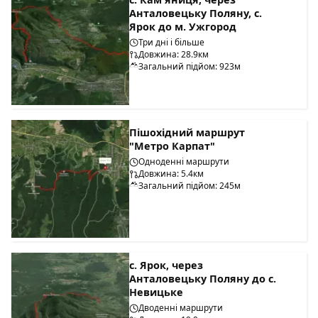
Анталовецьку Поляну, с.
Ярок до м. Ужгород
Три дні і більше
Довжина: 28.9км
Загальний підйом: 923м
Пішохідний маршрут
"Метро Карпат"
Одноденні маршрути
Довжина: 5.4км
Загальний підйом: 245м
с. Ярок, через
Анталовецьку Поляну до с.
Невицьке
Дводенні маршрути