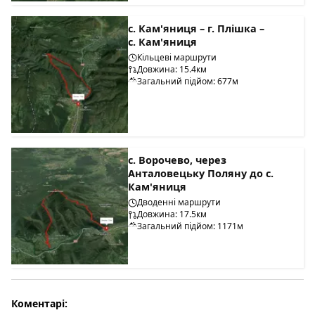
с. Кам'яниця – г. Плішка –
с. Кам'яниця
Кільцеві маршрути
Довжина: 15.4км
Загальний підйом: 677м
с. Ворочево, через
Анталовецьку Поляну до с.
Кам'яниця
Дводенні маршрути
Довжина: 17.5км
Загальний підйом: 1171м
Коментарі: