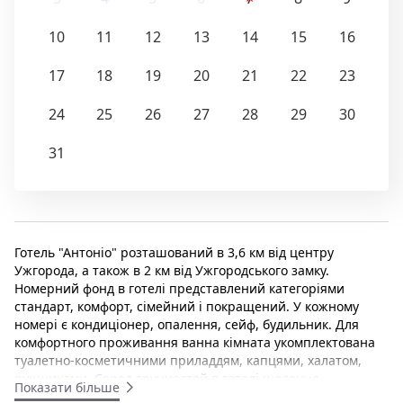
10
11
12
13
14
15
16
17
18
19
20
21
22
23
24
25
26
27
28
29
30
31
Готель "Антоніо" розташований в 3,6 км від центру
Ужгорода, а також в 2 км від Ужгородського замку.
Номерний фонд в готелі представлений категоріями
стандарт, комфорт, сімейний і покращений. У кожному
номері є кондиціонер, опалення, сейф, будильник. Для
комфортного проживання ванна кімната укомплектована
туалетно-косметичними приладдям, капцями, халатом,
рушниками. Серед зручностей в готелі щоденне
Показати більше
прибирання номера, обслуговування номерів. На рецепції