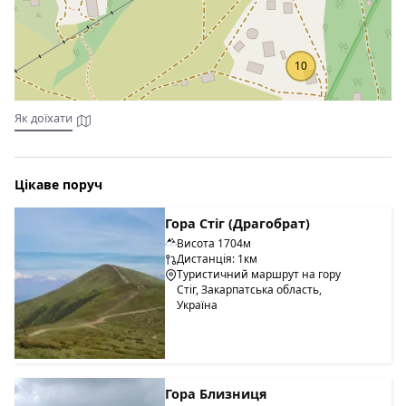
скористатися місцевим транспортом.
До послуг гостей ресторан,в меню якого страви
європейської,української та гуцульської кухні.Бар з
10
широким асортиментом алкогольних та безалкогольних
напоїв.
Як доїхати
Цікаве поруч
Гора Стіг (Драгобрат)
Висота 1704м
Дистанція: 1км
Туристичний маршрут на гору
Стіг, Закарпатська область,
Україна
Гора Близниця