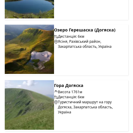
Озеро Герешаска (Догяска)
Дистанція: 6км
Ясіня, Рахівський район,
Закарпатська область, Україна
Гора Догяска
Висота 1761м
Дистанція: 6км
Туристичний маршрут на гору
Догяска, Закарпатська область,
Україна