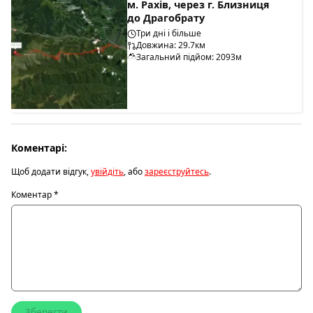
м. Рахів, через г. Близниця
до Драгобрату
Три дні і більше
Довжина: 29.7км
Загальний підйом: 2093м
Коментарі:
Щоб додати відгук,
увійдіть
, або
зареєструйтесь
.
Коментар
*