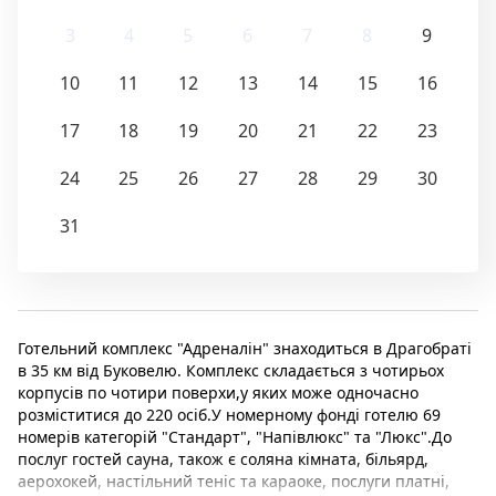
3
4
5
6
7
8
9
10
11
12
13
14
15
16
17
18
19
20
21
22
23
24
25
26
27
28
29
30
31
Готельний комплекс "Адреналін" знаходиться в Драгобраті
в 35 км від Буковелю. Комплекс складається з чотирьох
корпусів по чотири поверхи,у яких може одночасно
розміститися до 220 осіб.У номерному фонді готелю 69
номерів категорій "Стандарт", "Напівлюкс" та "Люкс".До
послуг гостей сауна, також є соляна кімната, більярд,
аерохокей, настільний теніс та караоке, послуги платні,