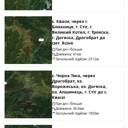
с. Кваси, через г.
Близниця, г. Стіг, г.
Великий Котел, г. Трояска,
г. Догяска, Драгобрат до
смт. Ясіня
Три дні і більше
Довжина: 41км
Загальний підйом: 2512м
с. Чорна Тиса, через
Драгобрат, оз.
Ворожеська, оз. Догяска,
оз. Апшинець, г. Стіг до с.
Кваси
Три дні і більше
Довжина: 36.6км
Загальний підйом: 1850м