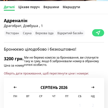
Деталі
Цікаве поруч
Вершини
Маршрути
Адреналін
Драгобрат, Довбуша , 1
Ресторан
Сауна
Верхова їзда
Відкритий басейн
Бронюємо цілодобово і безкоштовно!
Ми не беремо комісію за бронювання, ви сплачуєте
3200 грн.
таку ж суму, якщо б забронювали номер в обраному
готелі особисто.
Ціна за номер
Оберіть дати проживання, щоб переглянути ціни і номери:
СЕРПЕНЬ 2026
ПН
ВТ
СР
ЧТ
ПТ
СБ
НД
1
2