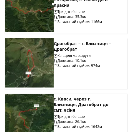
Красна
Три дні і більше
Довжина: 35.3км
Загальний підйом: 1166м
Драгобрат – г. Близниця –
Драгобрат
Кільцеві маршрути
Довжина: 10.1км
Загальний підйом: 974м
с. Кваси, через г.
Близниця, Драгобрат до
смт. Ясіня
Три дні і більше
Довжина: 26.1км
Загальний підйом: 1642м