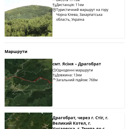
Дистанція: 11км
Туристичний маршрут на гору
Чорна Клева, Закарпатська
область, Україна
Маршрути
смт. Ясіня – Драгобрат
Одноденні маршрути
Довжина: 13км
Загальний підйом: 768м
Драгобрат, через г. Стіг, г.
Великий Котел, г.
Унгаряска, г. Темпа до с.