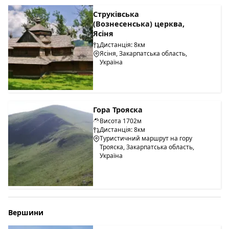
Струківська
(Вознесенська) церква,
Ясіня
Дистанція: 8км
Ясіня, Закарпатська область,
Україна
Гора Трояска
Висота 1702м
Дистанція: 8км
Туристичний маршрут на гору
Трояска, Закарпатська область,
Україна
Вершини