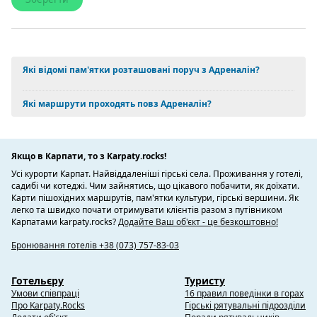
Які відомі пам'ятки розташовані поруч з Адреналін?
Які маршрути проходять повз Адреналін?
Якщо в Карпати, то з Karpaty.rocks!
Усі курорти Карпат. Найвіддаленіші гірські села. Проживання у готелі,
садибі чи котеджі. Чим зайнятись, що цікавого побачити, як доїхати.
Карти пішохідних маршрутів, пам'ятки культури, гірські вершини. Як
легко та швидко почати отримувати клієнтів разом з путівником
Карпатами karpaty.rocks?
Додайте Ваш об'єкт - це безкоштовно!
Бронювання готелів +38 (073) 757-83-03
Готельєру
Туристу
Умови співпраці
16 правил поведінки в горах
Про Karpaty.Rocks
Гірські рятувальні підрозділи