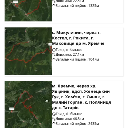
Довжина: 22.5км
Загальний підйом: 1325м
с. Микуличин, через г.
Костел, г. Рокита, г.
Маковиця до м. Яремче
Три дні і більше
Довжина: 27.1км
Загальний підйом: 1047м
м. Яремче, через хр.
Явірник, вдсп. Женецький
Гук, г. Хом'як, г. Синяк, г.
Малий Горган, с. Поляниця
до с. Татарів
Три дні і більше
Довжина: 46.8км
Загальний підйом: 2435м