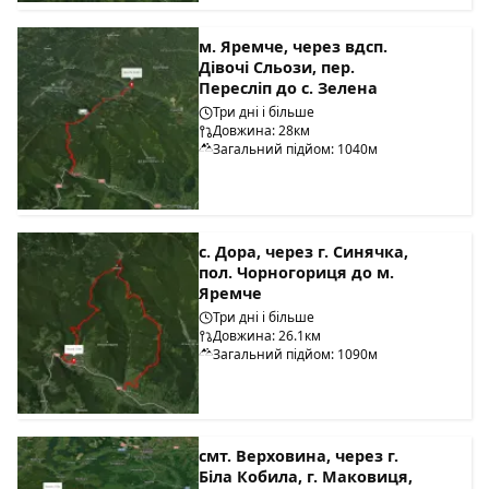
м. Яремче, через вдсп.
Дівочі Сльози, пер.
Пересліп до с. Зелена
Три дні і більше
Довжина: 28км
Загальний підйом: 1040м
с. Дора, через г. Синячка,
пол. Чорногориця до м.
Яремче
Три дні і більше
Довжина: 26.1км
Загальний підйом: 1090м
смт. Верховина, через г.
Біла Кобила, г. Маковиця,