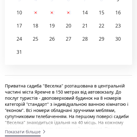
10
11
12
13
14
15
16
17
18
19
20
21
22
23
24
25
26
27
28
29
30
31
Приватна садиба "Веселка" розташована в центральній
частині міста Яремче в 150 метрах від автовокзалу. До
послуг туристів - двоповерховий будинок на 8 номерів
категорій "стандарт" з індивідуальною ванною кімнатою і
"економ". Всі номери обладнані зручними меблями,
супутниковим телебаченням. На першому поверсі садиби
"Веселка" знаходиться їдальня на 40 місць. На кожному
поверсі є холодильник, електрочайник, посуд. Подача
Показати більше
холодної та гарячої води здійснюється цілодобово. На