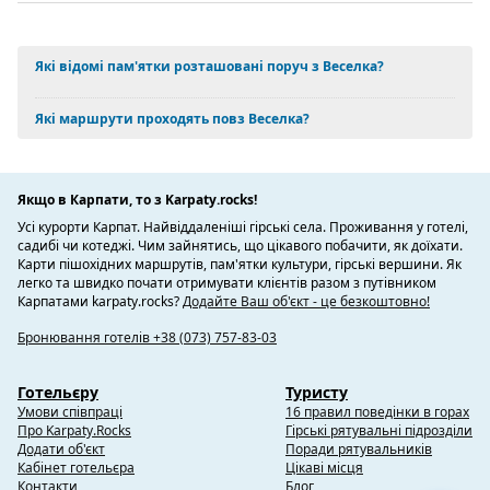
Які відомі пам'ятки розташовані поруч з Веселка?
Які маршрути проходять повз Веселка?
Якщо в Карпати, то з Karpaty.rocks!
Усі курорти Карпат. Найвіддаленіші гірські села. Проживання у готелі,
садибі чи котеджі. Чим зайнятись, що цікавого побачити, як доїхати.
Карти пішохідних маршрутів, пам'ятки культури, гірські вершини. Як
легко та швидко почати отримувати клієнтів разом з путівником
Карпатами karpaty.rocks?
Додайте Ваш об'єкт - це безкоштовно!
Бронювання готелів +38 (073) 757-83-03
Готельєру
Туристу
Умови співпраці
16 правил поведінки в горах
Про Karpaty.Rocks
Гірські рятувальні підрозділи
Додати об'єкт
Поради рятувальників
Кабінет готельєра
Цікаві місця
Контакти
Блог