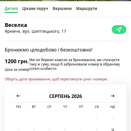
Деталі
Цікаве поруч
Вершини
Маршрути
Веселка
Яремче, вул. Шептицького, 17
Бронюємо цілодобово і безкоштовно!
Ми не беремо комісію за бронювання, ви сплачуєте
1200 грн.
таку ж суму, якщо б забронювали номер в обраному
готелі особисто.
Ціна за номер
Оберіть дати проживання, щоб переглянути ціни і номери:
СЕРПЕНЬ 2026
ПН
ВТ
СР
ЧТ
ПТ
СБ
НД
1
2
3
4
5
6
7
8
9