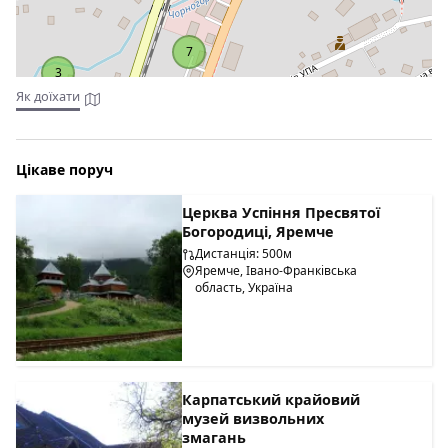
7
3
Як доїхати
Цікаве поруч
Церква Успіння Пресвятої
Богородиці, Яремче
Дистанція: 500м
Яремче, Івано-Франківська
область, Україна
Карпатський крайовий
музей визвольних
змагань