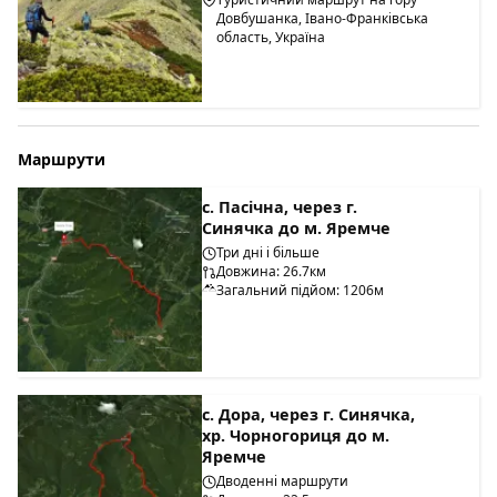
Довбушанка, Івано-Франківська
область, Україна
Маршрути
с. Пасічна, через г.
Синячка до м. Яремче
Три дні і більше
Довжина: 26.7км
Загальний підйом: 1206м
с. Дора, через г. Синячка,
хр. Чорногориця до м.
Яремче
Дводенні маршрути