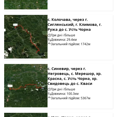
с. Колочава, через г.
Сиглянський, г. Климова, г.
Ружа до с. Усть Чорна
Три дні і більше
Довжина: 29.4км
Загальний підйом: 1742м
с. Синевир, через г.
Негровець, с. Мерешор, хр.
Красна, с. Усть Чорна, хр.
Свидовець до с. Кваси
Три дні і більше
Довжина: 100.3км
Загальний підйом: 5367м