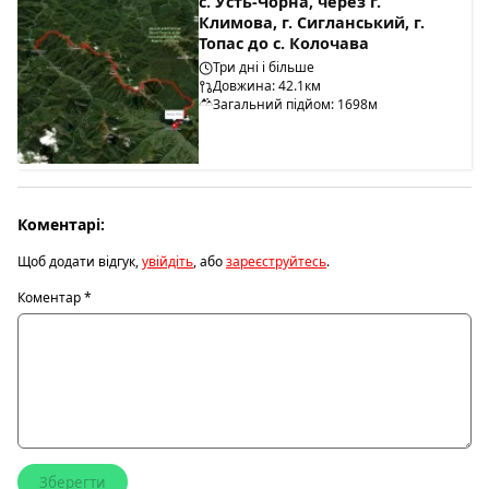
с. Усть-Чорна, через г.
Климова, г. Сигланський, г.
Топас до с. Колочава
Три дні і більше
Довжина: 42.1км
Загальний підйом: 1698м
Коментарі:
Щоб додати відгук,
увійдіть
, або
зареєструйтесь
.
Коментар
*