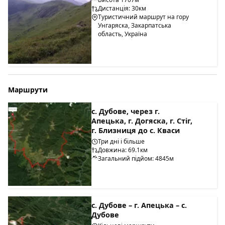
Дистанція: 30км
Туристичний маршрут на гору
Унгаряска, Закарпатська
область, Україна
Маршрути
с. Дубове, через г.
Апецька, г. Догяска, г. Стіг,
г. Близниця до с. Кваси
Три дні і більше
Довжина: 69.1км
Загальний підйом: 4845м
с. Дубове – г. Апецька – с.
Дубове