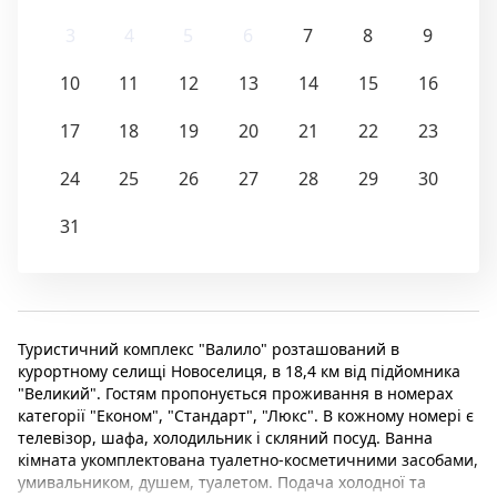
3
4
5
6
7
8
9
10
11
12
13
14
15
16
17
18
19
20
21
22
23
24
25
26
27
28
29
30
31
Туристичний комплекс "Валило" розташований в
курортному селищі Новоселиця, в 18,4 км від підйомника
"Великий". Гостям пропонується проживання в номерах
категорії "Економ", "Стандарт", "Люкс". В кожному номері є
телевізор, шафа, холодильник і скляний посуд. Ванна
кімната укомплектована туалетно-косметичними засобами,
умивальником, душем, туалетом. Подача холодної та