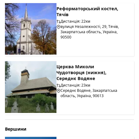
Реформаторський костел,
Тячів
Дистанція: 22км
вулиця Незалежності, 29, Тячів,
Закарпатська область, Україна,
90500
Церква Миколи
Чудотворця (нижня),
Середнє Водяне
Дистанція: 23км
Середнє Водяне, Закарпатська
область, Україна, 90613
Вершини