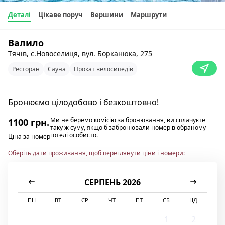
Деталі
Цікаве поруч
Вершини
Маршрути
Валило
Тячів, с.Новоселиця, вул. Борканюка, 275
Ресторан
Сауна
Прокат велосипедів
Бронюємо цілодобово і безкоштовно!
Ми не беремо комісію за бронювання, ви сплачуєте
1100 грн.
таку ж суму, якщо б забронювали номер в обраному
готелі особисто.
Ціна за номер
Оберіть дати проживання, щоб переглянути ціни і номери:
СЕРПЕНЬ 2026
ПН
ВТ
СР
ЧТ
ПТ
СБ
НД
1
2