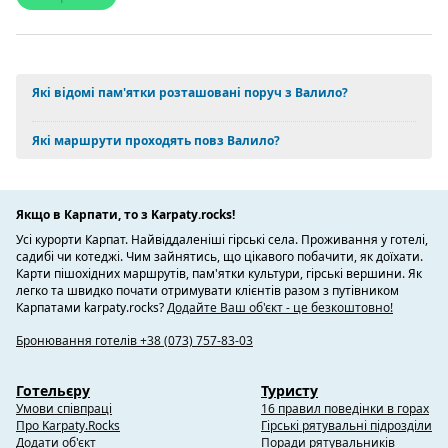
Які відомі пам'ятки розташовані поруч з Валило?
Які маршрути проходять повз Валило?
Якщо в Карпати, то з Karpaty.rocks!
Усі курорти Карпат. Найвіддаленіші гірські села. Проживання у готелі,
садибі чи котеджі. Чим зайнятись, що цікавого побачити, як доїхати.
Карти пішохідних маршрутів, пам'ятки культури, гірські вершини. Як
легко та швидко почати отримувати клієнтів разом з путівником
Карпатами karpaty.rocks?
Додайте Ваш об'єкт - це безкоштовно!
Бронювання готелів +38 (073) 757-83-03
Готельєру
Туристу
Умови співпраці
16 правил поведінки в горах
Про Karpaty.Rocks
Гірські рятувальні підрозділи
Додати об'єкт
Поради рятувальників