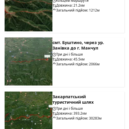
Кільцеві маршрути
Довжина: 21.2км
Загальний підйом: 1212м
смт. Буштино, через ур.
Занівка до г. Манчул
Три дні і більше
Довжина: 45.5км
Загальний підйом: 2066м
Закарпатський
туристичний шлях
Три дні і більше
Довжина: 393.2км
Загальний підйом: 30283м