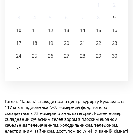
1
2
3
4
5
6
7
8
9
10
11
12
13
14
15
16
17
18
19
20
21
22
23
24
25
26
27
28
29
30
31
Готель "Тавель" знаходиться в центрі курорту Буковель, в
117 м від підйомника №7. Номерний фонд готелю
складається з 73 номерів різних категорій. Кожен номер
обладнаний сучасним телевізором з плоским екраном і
кабельним телебаченням, холодильником, телефоном,
електричним чайником, доступом до Wi-Fi. У ванній кімнаті