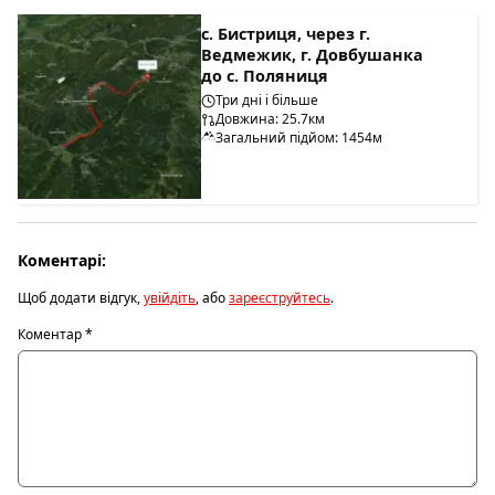
с. Бистриця, через г.
Ведмежик, г. Довбушанка
до с. Поляниця
Три дні і більше
Довжина: 25.7км
Загальний підйом: 1454м
Коментарі:
Щоб додати відгук,
увійдіть
, або
зареєструйтесь
.
Коментар
*