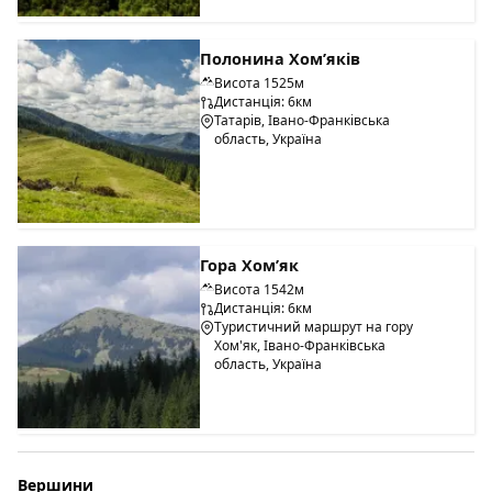
Полонина Хом’яків
Висота 1525м
Дистанція: 6км
Татарів, Івано-Франківська
область, Україна
Гора Хом’як
Висота 1542м
Дистанція: 6км
Туристичний маршрут на гору
Хом'як, Івано-Франківська
область, Україна
Вершини