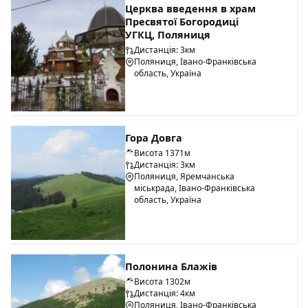
Церква введення в храм
Пресвятої Богородиці
УГКЦ, Поляниця
Дистанція: 3км
Поляниця, Івано-Франківська
область, Україна
Гора Довга
Висота 1371м
Дистанція: 3км
Поляниця, Яремчанська
міськрада, Івано-Франківська
область, Україна
Полонина Блажів
Висота 1302м
Дистанція: 4км
Поляниця, Івано-Франківська