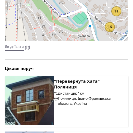
11
16
Як доїхати
Цікаве поруч
"Перевернута Хата"
Поляниця
Дистанція: 1км
Поляниця, Івано-Франківська
область, Україна