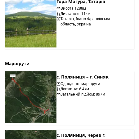
Гора Магура, Татарів
Висота 1288м
Дистанція: 11км
Татарів, Івано-Франківська
область, Україна
Маршрути
с. Поляниця – г. Синяк
Одноденні маршрути
Довжина: 6.4км
Загальний підйом: 897м
с. Поляниця, через г.