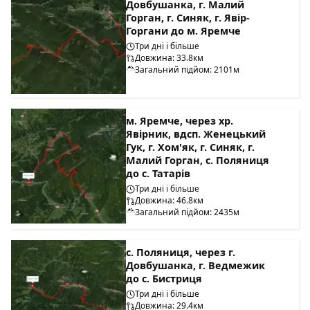
Довбушанка, г. Малий
Горган, г. Синяк, г. Явір-
Горгани до м. Яремче
Три дні і більше
Довжина: 33.8км
Загальний підйом: 2101м
м. Яремче, через хр.
Явірник, вдсп. Женецький
Гук, г. Хом'як, г. Синяк, г.
Малий Горган, с. Поляниця
до с. Татарів
Три дні і більше
Довжина: 46.8км
Загальний підйом: 2435м
с. Поляниця, через г.
Довбушанка, г. Ведмежик
до с. Бистриця
Три дні і більше
Довжина: 29.4км