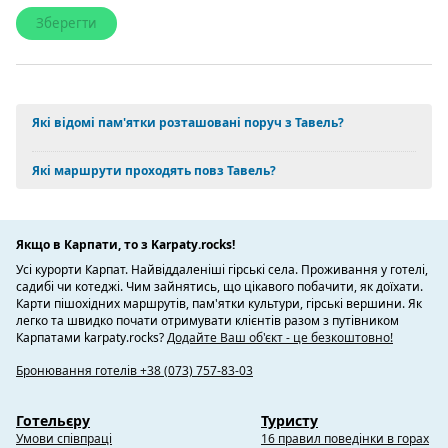
Які відомі пам'ятки розташовані поруч з Тавель?
Які маршрути проходять повз Тавель?
Якщо в Карпати, то з Karpaty.rocks!
Усі курорти Карпат. Найвіддаленіші гірські села. Проживання у готелі,
садибі чи котеджі. Чим зайнятись, що цікавого побачити, як доїхати.
Карти пішохідних маршрутів, пам'ятки культури, гірські вершини. Як
легко та швидко почати отримувати клієнтів разом з путівником
Карпатами karpaty.rocks?
Додайте Ваш об'єкт - це безкоштовно!
Бронювання готелів +38 (073) 757-83-03
Готельєру
Туристу
Умови співпраці
16 правил поведінки в горах