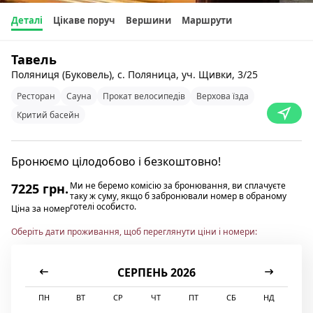
Деталі
Цікаве поруч
Вершини
Маршрути
Тавель
Поляниця (Буковель), с. Поляница, уч. Щивки, 3/25
Ресторан
Сауна
Прокат велосипедів
Верхова їзда
Критий басейн
Бронюємо цілодобово і безкоштовно!
Ми не беремо комісію за бронювання, ви сплачуєте
7225 грн.
таку ж суму, якщо б забронювали номер в обраному
готелі особисто.
Ціна за номер
Оберіть дати проживання, щоб переглянути ціни і номери:
СЕРПЕНЬ 2026
ПН
ВТ
СР
ЧТ
ПТ
СБ
НД