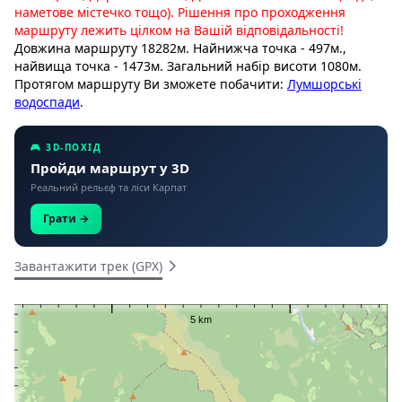
наметове містечко тощо). Рішення про проходження
маршруту лежить цілком на Вашій відповідальності!
Довжина маршруту 18282м. Найнижча точка - 497м.,
найвища точка - 1473м. Загальний набір висоти 1080м.
Протягом маршруту Ви зможете побачити:
Лумшорські
водоспади
.
🎮 3D-ПОХІД
Пройди маршрут у 3D
Реальний рельєф та ліси Карпат
Грати →
Завантажити трек (GPX)