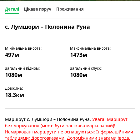
Деталі
Цікаве поруч
Проживання
с. Лумшори – Полонина Руна
Мінімальна висота:
Максимальна висота:
497м
1473м
Загальний підйом:
Загальний спуск:
1080м
1080м
Довжина:
18.3км
Маршрут с. Лумшори – Полонина Руна.
Увага! Маршрут
без маркування (може бути частково маркований)!
Немарковані маршрути не оснащуються: Інформаційними
таблицями; Дороговказами; Допоміжними знаками (вода,