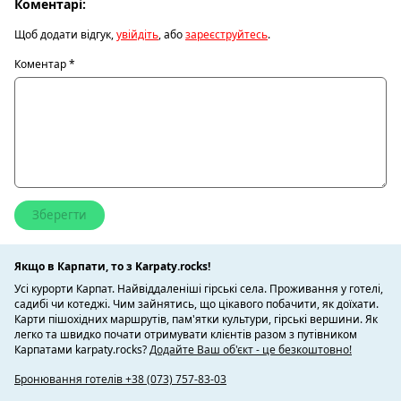
Коментарі:
Щоб додати відгук,
увійдіть
, або
зареєструйтесь
.
Коментар
*
Якщо в Карпати, то з Karpaty.rocks!
Усі курорти Карпат. Найвіддаленіші гірські села. Проживання у готелі,
садибі чи котеджі. Чим зайнятись, що цікавого побачити, як доїхати.
Карти пішохідних маршрутів, пам'ятки культури, гірські вершини. Як
легко та швидко почати отримувати клієнтів разом з путівником
Карпатами karpaty.rocks?
Додайте Ваш об'єкт - це безкоштовно!
Бронювання готелів +38 (073) 757-83-03