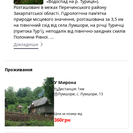
«Водоспад на р. Туриця»).
Розташовані в межах Перечинського району
Закарпатської області. Гідрологічна пам'ятка
природи місцевого значення, розташована за 3,5 км
на північний схід від села Лумшори, на річці Туричці
(притока Тур'ї), неподалік від північно-західних схилів
Полонини Рівної. ...
Докладніше
Проживання
У Мирона
Дистанція: 1км
Лумшори, с. Лумшори, 13
Ціна за номер від
360грн