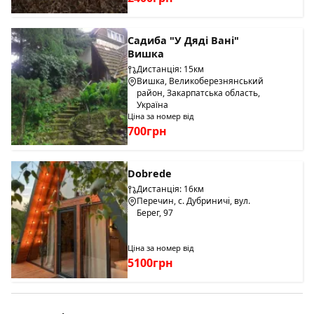
Садиба "У Дяді Вані"
Вишка
Дистанція: 15км
Вишка, Великоберезнянський
район, Закарпатська область,
Україна
Ціна за номер від
700грн
Dobrede
Дистанція: 16км
Перечин, с. Дубриничі, вул.
Берег, 97
Ціна за номер від
5100грн