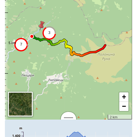
+
−
2 km
m
1,400