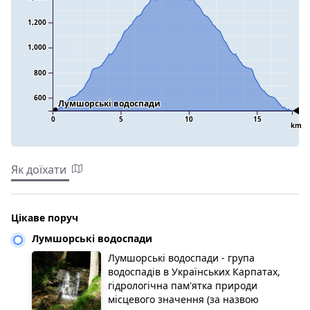
1,200
1,000
800
600
Лумшорські водоспади
0
5
10
15
km
Як доїхати
Цікаве поруч
Лумшорські водоспади
Лумшорські водоспади - група
водоспадів в Українських Карпатах,
гідрологічна пам'ятка природи
місцевого значення (за назвою