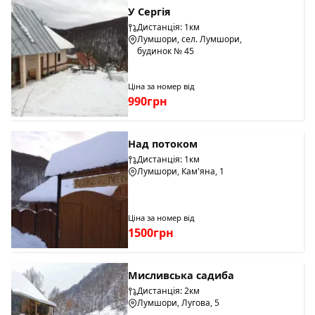
У Сергія
Дистанція: 1км
Лумшори, сел. Лумшори,
будинок № 45
Ціна за номер від
990грн
Над потоком
Дистанція: 1км
Лумшори, Кам'яна, 1
Ціна за номер від
1500грн
Мисливська садиба
Дистанція: 2км
Лумшори, Лугова, 5