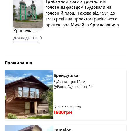
Трибанний храм з урочистим
головним фасадом збудовали на
головній площі Рахова від 1991 до
1993 років за проектом рахівського
архітектора Михайла Ярославовича
Кравчука. ...
Докладніше
Проживання
Брендушка
Дистанція: 13км
Рахів, Будівельна, 3а
Ціна за номер від
1800грн
Camelot