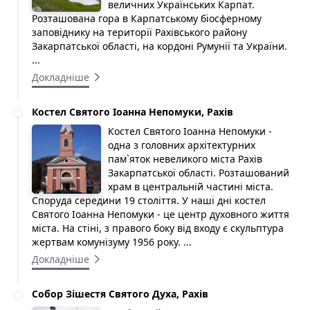
величних Українських Карпат.
Розташована гора в Карпатському біосферному
заповіднику на території Рахівського району
Закарпатської області, на кордоні Румунії та України.
...
Докладніше
Костел Святого Іоанна Непомуки, Рахів
Костел Святого Іоанна Непомуки -
одна з головних архітектурних
пам`яток невеликого міста Рахів
Закарпатської області. Розташований
храм в центральній частині міста.
Споруда середини 19 століття. У наші дні костел
Святого Іоанна Непомуки - це центр духовного життя
міста. На стіні, з правого боку від входу є скульптура
жертвам комунізуму 1956 року. ...
Докладніше
Собор Зішестя Святого Духа, Рахів