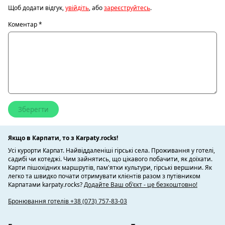
Щоб додати відгук,
увійдіть
, або
зареєструйтесь
.
Коментар
*
Якщо в Карпати, то з Karpaty.rocks!
Усі курорти Карпат. Найвіддаленіші гірські села. Проживання у готелі,
садибі чи котеджі. Чим зайнятись, що цікавого побачити, як доїхати.
Карти пішохідних маршрутів, пам'ятки культури, гірські вершини. Як
легко та швидко почати отримувати клієнтів разом з путівником
Карпатами karpaty.rocks?
Додайте Ваш об'єкт - це безкоштовно!
Бронювання готелів +38 (073) 757-83-03