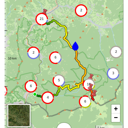
+
−
5 km