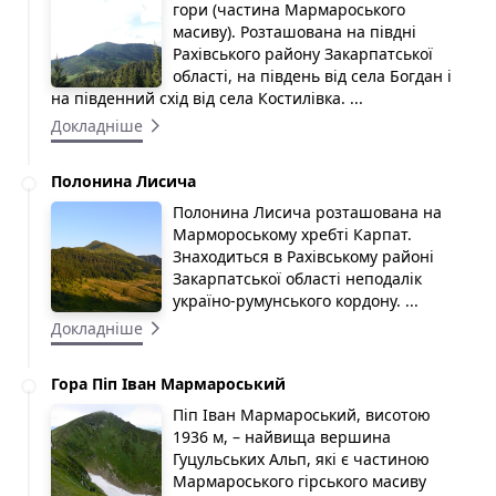
гори (частина Мармароського
масиву). Розташована на півдні
Рахівського району Закарпатської
області, на південь від села Богдан і
на південний схід від села Костилівка. ...
Докладніше
Полонина Лисича
Полонина Лисича розташована на
Мармороському хребті Карпат.
Знаходиться в Рахівському районі
Закарпатської області неподалік
україно-румунського кордону. ...
Докладніше
Гора Піп Іван Мармароський
Піп Іван Мармароський, висотою
1936 м, – найвища вершина
Гуцульських Альп, які є частиною
Мармароського гірського масиву