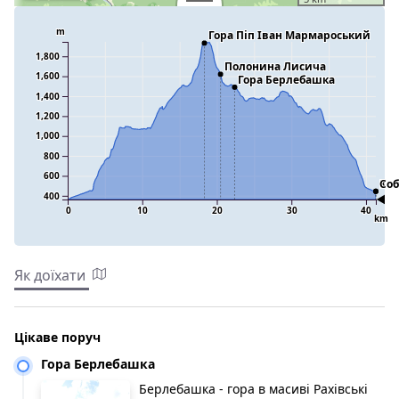
m
Гора Піп Іван Мармароський
1,800
Полонина Лисича
1,600
Гора Берлебашка
1,400
1,200
1,000
800
600
Кос
Соб
400
0
10
20
30
40
km
Як доїхати
Цікаве поруч
Гора Берлебашка
Берлебашка - гора в масиві Рахівські