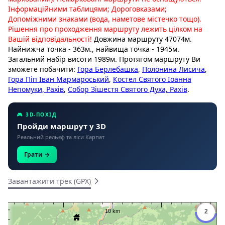
Інформаційними таблицями; Дороговказами;
Допоміжними знаками (вода, наметове містечко тощо).
Рішення про проходження маршруту лежить цілком на
Вашій відповідальності!
Довжина маршруту 47074м.
Найнижча точка - 363м., найвища точка - 1945м.
Загальний набір висоти 1989м. Протягом маршруту Ви
зможете побачити:
Гора Берлебашка
,
Полонина Лисича
,
Гора Піп Іван Мармароський
,
Костел Святого Іоанна
Непомуки, Рахів
,
Собор Зішестя Святого Духа, Рахів
.
🎮 3D-ПОХІД
Пройди маршрут у 3D
Реальний рельєф та ліси Карпат
Грати →
Завантажити трек (GPX)