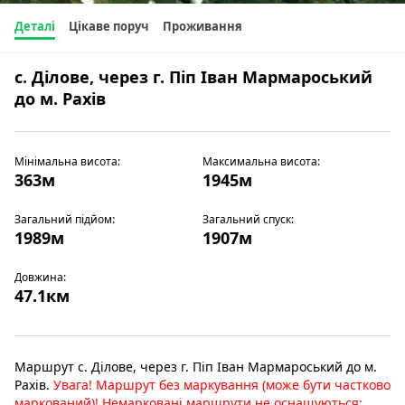
Деталі
Цікаве поруч
Проживання
с. Ділове, через г. Піп Іван Мармароський
до м. Рахів
Мінімальна висота:
Максимальна висота:
363м
1945м
Загальний підйом:
Загальний спуск:
1989м
1907м
Довжина:
47.1км
Маршрут с. Ділове, через г. Піп Іван Мармароський до м.
Рахів.
Увага! Маршрут без маркування (може бути частково
маркований)! Немарковані маршрути не оснащуються: