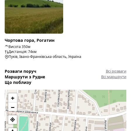
Чортова гора, Рогатин
Висота 350м
Дистанція: 74км
Пуків, Івано-Франківська область, Україна
Розваги поруч
Всі розваги
Маршрути з Рудне
Всі маршрути
Що поблизу
+
−