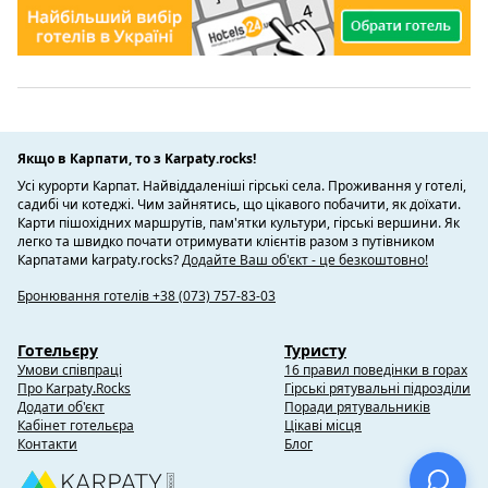
Якщо в Карпати, то з Karpaty.rocks!
Усі курорти Карпат. Найвіддаленіші гірські села. Проживання у готелі,
садибі чи котеджі. Чим зайнятись, що цікавого побачити, як доїхати.
Карти пішохідних маршрутів, пам'ятки культури, гірські вершини. Як
легко та швидко почати отримувати клієнтів разом з путівником
Карпатами karpaty.rocks?
Додайте Ваш об'єкт - це безкоштовно!
Бронювання готелів +38 (073) 757-83-03
Готельєру
Туристу
Умови співпраці
16 правил поведінки в горах
Про Karpaty.Rocks
Гірські рятувальні підрозділи
Додати об'єкт
Поради рятувальників
Кабінет готельєра
Цікаві місця
Контакти
Блог