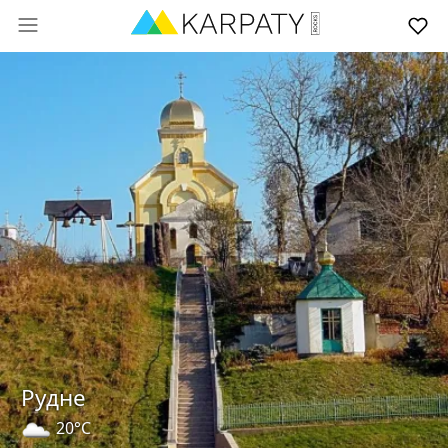
Рудне
20°C