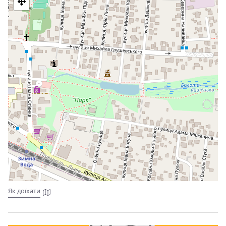
Як доїхати