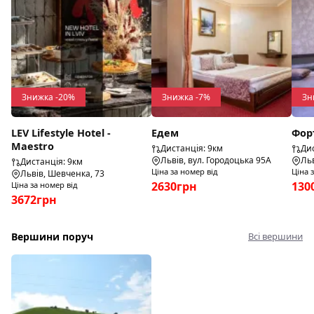
Знижка -20%
Знижка -7%
Зн
LEV Lifestyle Hotel -
Едем
Фор
Maestro
Дистанція: 9км
Дис
Львів, вул. Городоцька 95А
Льв
Дистанція: 9км
Ціна за номер від
Ціна 
Львів, Шевченка, 73
2630грн
130
Ціна за номер від
3672грн
Вершини поруч
Всі вершини