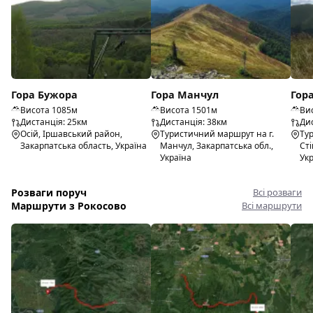
Гора Бужора
Гора Манчул
Гора
Висота 1085м
Висота 1501м
Ви
Дистанція: 25км
Дистанція: 38км
Дис
Осій, Іршавський район,
Туристичний маршрут на г.
Ту
Закарпатська область, Україна
Манчул, Закарпатська обл.,
Сті
Україна
Ук
Розваги поруч
Всі розваги
Маршрути з Рокосово
Всі маршрути