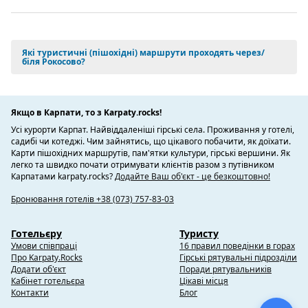
Які туристичні (пішохідні) маршрути проходять через/
біля Рокосово?
Якщо в Карпати, то з Karpaty.rocks!
Усі курорти Карпат. Найвіддаленіші гірські села. Проживання у готелі,
садибі чи котеджі. Чим зайнятись, що цікавого побачити, як доїхати.
Карти пішохідних маршрутів, пам'ятки культури, гірські вершини. Як
легко та швидко почати отримувати клієнтів разом з путівником
Карпатами karpaty.rocks?
Додайте Ваш об'єкт - це безкоштовно!
Бронювання готелів +38 (073) 757-83-03
Готельєру
Туристу
Умови співпраці
16 правил поведінки в горах
Про Karpaty.Rocks
Гірські рятувальні підрозділи
Додати об'єкт
Поради рятувальників
Кабінет готельєра
Цікаві місця
Контакти
Блог