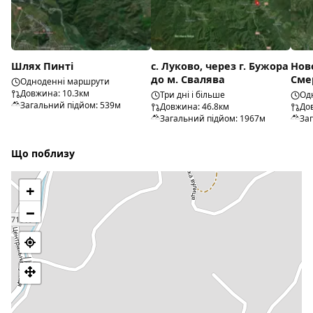
Шлях Пинті
с. Луково, через г. Бужора
Нов
до м. Свалява
Сме
Одноденні маршрути
Довжина: 10.3км
Три дні і більше
Од
Загальний підйом: 539м
Довжина: 46.8км
До
Загальний підйом: 1967м
За
Що поблизу
+
−