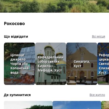
Рокосово
Що відвідати
Всі місця
Цілюще
Рефор
Кафедральний
джерело
церкв
собор святих
Синагога,
Чоргів або
Свято
Кирила і
Хуст
Копанська
Єлиза
Мефодія, Хуст
вода
Хуст
Де зупинитися
Все житло