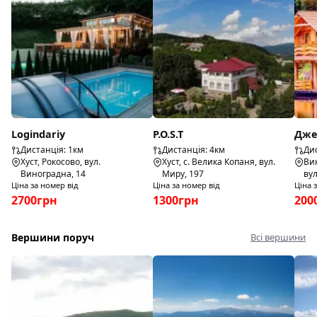
Logindariy
P.O.S.T
Дже
Дистанція: 1км
Дистанція: 4км
Дис
Хуст, Рокосово, вул.
Хуст, с. Велика Копаня, вул.
Вин
Виноградна, 14
Миру, 197
ву
Ціна за номер від
Ціна за номер від
Ціна 
2700грн
1300грн
200
Вершини поруч
Всі вершини