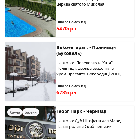
церква святого Миколая
Ціна за номер від
5470грн
Bukovel apart • Поляниця
(Буковель)
Навколо: "Перевернута Хата"
Поляниця, Церква введення в
храм Пресвятої Богородиці УГКЦ
Ціна за номер від
6235грн
Георг Парк • Чернівці
Сауна
Басейн
Навколо: Дуб Штефана чел Маре,
Палац родини Скибінецьких