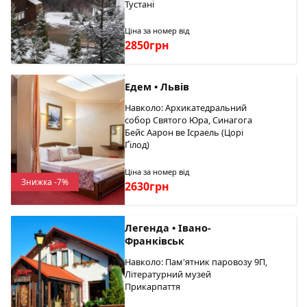
Тустані
Ціна за номер від
2850грн
Едем • Львів
Навколо: Архикатедральний
собор Святого Юра, Синагога
Бейс Аарон ве Ісраель (Цорі
Ґілод)
Ціна за номер від
Знижка -7%
2630грн
Легенда • Івано-
Франківськ
Навколо: Пам'ятник паровозу 9П,
Літературний музей
Прикарпаття