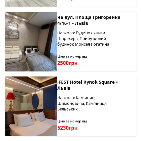
на вул. Площа Григоренка
4/16-1 • Львів
Навколо: Будинок книги
Шпрехера, Прибутковий
будинок Мойсея Рогатина
Ціна за номер від
2500грн
!FEST Hotel Rynok Square •
Львів
Навколо: Кам'яниця
Шимоновича, Кам'яниця
Бєльських
Ціна за номер від
5230грн