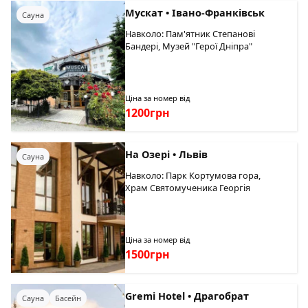
Мускат • Івано-Франківськ
Сауна
Навколо: Пам'ятник Степанові
Бандері, Музей "Герої Дніпра"
Ціна за номер від
1200грн
На Озері • Львів
Сауна
Навколо: Парк Кортумова гора,
Храм Святомученика Георгія
Ціна за номер від
1500грн
Gremi Hotel • Драгобрат
Сауна
Басейн