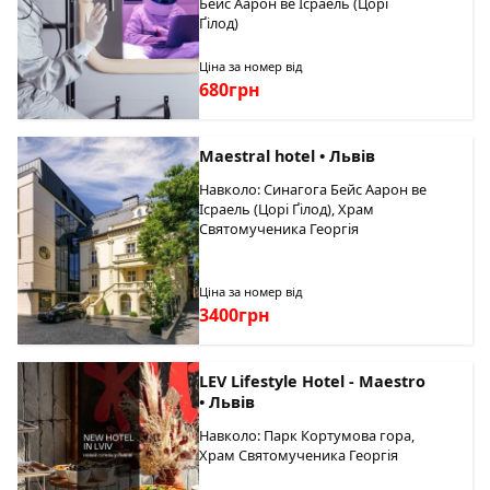
Бейс Аарон ве Ісраель (Цорі
Ґілод)
Ціна за номер від
680грн
Maestral hotel • Львів
Навколо: Синагога Бейс Аарон ве
Ісраель (Цорі Ґілод), Храм
Святомученика Георгія
Ціна за номер від
3400грн
LEV Lifestyle Hotel - Maestro
• Львів
Навколо: Парк Кортумова гора,
Храм Святомученика Георгія