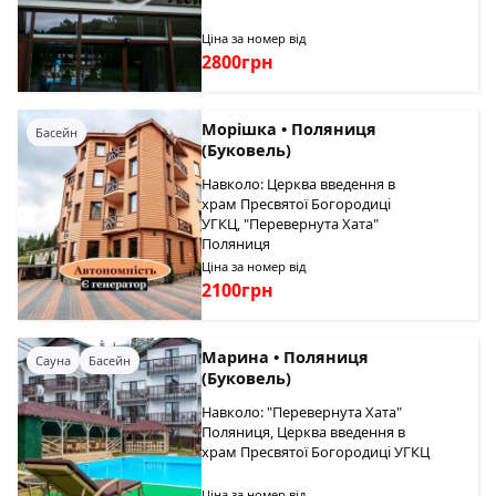
Ціна за номер від
2800грн
Морішка • Поляниця
Басейн
(Буковель)
Навколо: Церква введення в
храм Пресвятої Богородиці
УГКЦ, "Перевернута Хата"
Поляниця
Ціна за номер від
2100грн
Марина • Поляниця
Сауна
Басейн
(Буковель)
Навколо: "Перевернута Хата"
Поляниця, Церква введення в
храм Пресвятої Богородиці УГКЦ
Ціна за номер від