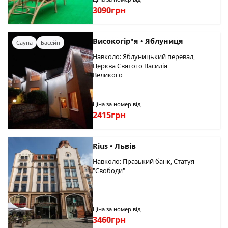
3090грн
Високогір"я • Яблуниця
Сауна
Басейн
Навколо: Яблуницький перевал,
Церква Святого Василія
Великого
Ціна за номер від
2415грн
Rius • Львів
Навколо: Празький банк, Статуя
"Свободи"
Ціна за номер від
3460грн