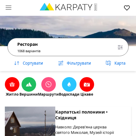
Ресторан
1068 варіантів
Сортувати
Фільтрувати
Карта
Житло
Вершини
Маршрути
Водоспади
Цікаве
Карпатські полонини •
Східниця
Навколо: Дерев'яна церква
святого Миколая, Музей історії