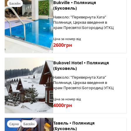
Bukville • Поляниця
Басейн
(Буковель)
Навколо: "Перевернута Хата"
Поляниця, Церква введення в
храм Пресвятої Богородиці УГКЦ
Ціна за номер від
2600грн
Bukovel Hotel • Поляниця
(Буковель)
Навколо: "Перевернута Хата"
Поляниця, Церква введення в
храм Пресвятої Богородиці УГКЦ
Ціна за номер від
4000грн
Тавель • Поляниця
Сауна
Басейн
(Буковель)