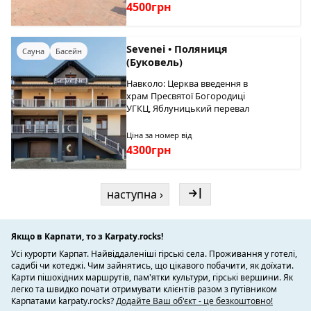
4500грн
Sevenei • Поляниця
Сауна
Басейн
(Буковель)
Навколо: Церква введення в
храм Пресвятої Богородиці
УГКЦ, Яблуницький перевал
Ціна за номер від
4300грн
наступна ›
Якщо в Карпати, то з Karpaty.rocks!
Усі курорти Карпат. Найвіддаленіші гірські села. Проживання у готелі,
садибі чи котеджі. Чим зайнятись, що цікавого побачити, як доїхати.
Карти пішохідних маршрутів, пам'ятки культури, гірські вершини. Як
легко та швидко почати отримувати клієнтів разом з путівником
Карпатами karpaty.rocks?
Додайте Ваш об'єкт - це безкоштовно!