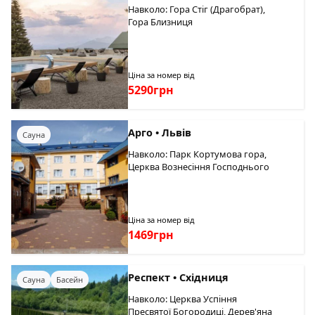
Навколо: Гора Стіг (Драгобрат),
Гора Близниця
Ціна за номер від
5290грн
Арго • Львів
Сауна
Навколо: Парк Кортумова гора,
Церква Вознесіння Господнього
Ціна за номер від
1469грн
Респект • Східниця
Сауна
Басейн
Навколо: Церква Успіння
Пресвятої Богородиці, Дерев'яна