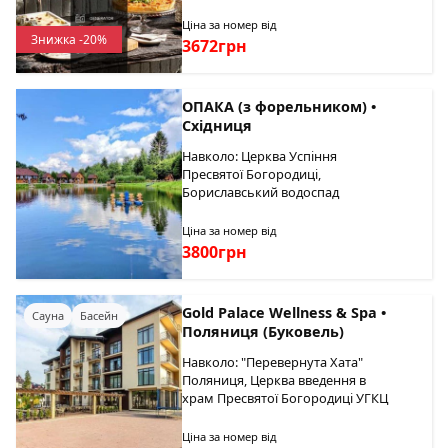
Ціна за номер від
Знижка -20%
3672грн
ОПАКА (з форельником) •
Східниця
Навколо: Церква Успіння
Пресвятої Богородиці,
Бориславський водоспад
Ціна за номер від
3800грн
Gold Palace Wellness & Spa •
Сауна
Басейн
Поляниця (Буковель)
Навколо: "Перевернута Хата"
Поляниця, Церква введення в
храм Пресвятої Богородиці УГКЦ
Ціна за номер від