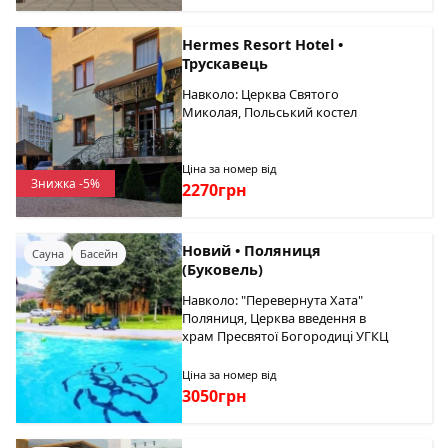
Hermes Resort Hotel •
Трускавець
Навколо: Церква Святого
Миколая, Польський костел
Ціна за номер від
Знижка -5%
2270грн
Новий • Поляниця
Сауна
Басейн
(Буковель)
Навколо: "Перевернута Хата"
Поляниця, Церква введення в
храм Пресвятої Богородиці УГКЦ
Ціна за номер від
3050грн