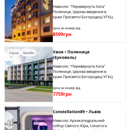
Навколо: "Перевернута Хата"
Поляниця, Церква введення в
храм Пресвятої Богородиці УГКЦ
Ціна за номер від
8599грн
Хвоя • Поляниця
Сауна
Басейн
(Буковель)
Навколо: "Перевернута Хата"
Поляниця, Церква введення в
храм Пресвятої Богородиці УГКЦ
Ціна за номер від
7759грн
Constellation89 • Львів
Навколо: Архикатедральний
собор Святого Юра, Синагога