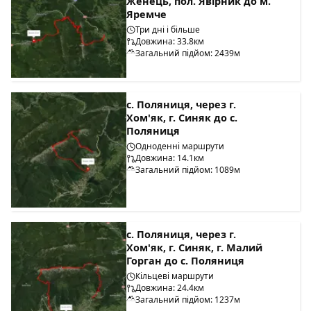
Женець, пол. Явірник до м.
Яремче
Три дні і більше
Довжина: 33.8км
Загальний підйом: 2439м
с. Поляниця, через г.
Хом'як, г. Синяк до с.
Поляниця
Одноденні маршрути
Довжина: 14.1км
Загальний підйом: 1089м
с. Поляниця, через г.
Хом'як, г. Синяк, г. Малий
Горган до с. Поляниця
Кільцеві маршрути
Довжина: 24.4км
Загальний підйом: 1237м