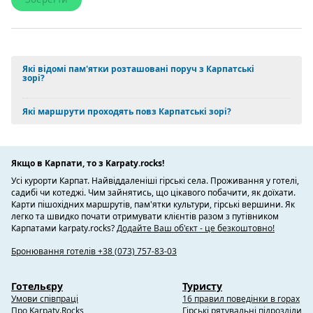
Які відомі пам'ятки розташовані поруч з Карпатські
зорі?
Які маршрути проходять повз Карпатські зорі?
Якщо в Карпати, то з Karpaty.rocks!
Усі курорти Карпат. Найвіддаленіші гірські села. Проживання у готелі,
садибі чи котеджі. Чим зайнятись, що цікавого побачити, як доїхати.
Карти пішохідних маршрутів, пам'ятки культури, гірські вершини. Як
легко та швидко почати отримувати клієнтів разом з путівником
Карпатами karpaty.rocks?
Додайте Ваш об'єкт - це безкоштовно!
Бронювання готелів +38 (073) 757-83-03
Готельєру
Туристу
Умови співпраці
16 правил поведінки в горах
Про Karpaty.Rocks
Гірські рятувальні підрозділи