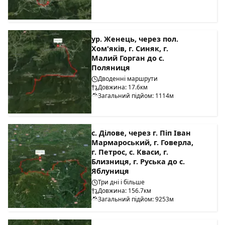
ур. Женець, через пол.
Хом'яків, г. Синяк, г.
Малий Горган до с.
Поляниця
Дводенні маршрути
Довжина: 17.6км
Загальний підйом: 1114м
с. Ділове, через г. Піп Іван
Мармароський, г. Говерла,
г. Петрос, с. Кваси, г.
Близниця, г. Руська до с.
Яблуниця
Три дні і більше
Довжина: 156.7км
Загальний підйом: 9253м