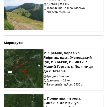
Дистанція: 13км
Татарів, Івано-Франківська
область, Україна
Маршрути
м. Яремче, через хр.
Явірник, вдсп. Женецький
Гук, г. Хом'як, г. Синяк, г.
Малий Горган, с. Поляниця
до с. Татарів
Три дні і більше
Довжина: 46.8км
Загальний підйом: 2435м
с. Поляниця, через г.
Синяк, г. Хом'як, ур.