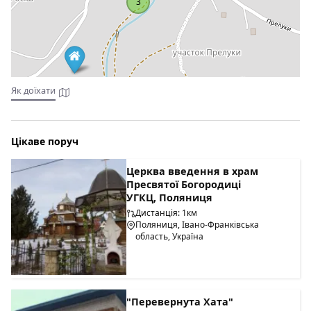
3
Як доїхати
Цікаве поруч
Церква введення в храм
Пресвятої Богородиці
УГКЦ, Поляниця
Дистанція: 1км
Поляниця, Івано-Франківська
область, Україна
"Перевернута Хата"