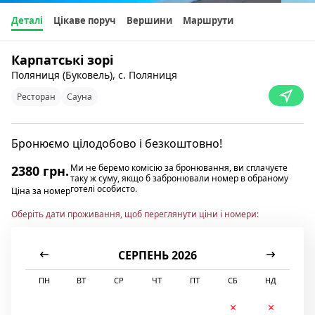
Деталі
Цікаве поруч
Вершини
Маршрути
Карпатські зорі
Поляниця (Буковель), с. Поляниця
Ресторан
Сауна
Бронюємо цілодобово і безкоштовно!
Ми не беремо комісію за бронювання, ви сплачуєте
2380 грн.
таку ж суму, якщо б забронювали номер в обраному
готелі особисто.
Ціна за номер
Оберіть дати проживання, щоб переглянути ціни і номери:
СЕРПЕНЬ 2026
ПН
ВТ
СР
ЧТ
ПТ
СБ
НД
1
2