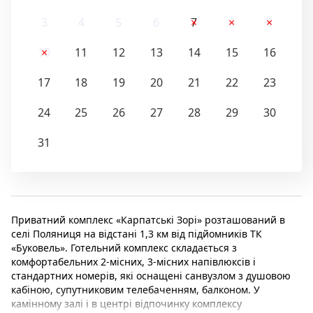
3
4
5
6
7
8
9
10
11
12
13
14
15
16
17
18
19
20
21
22
23
24
25
26
27
28
29
30
31
Приватний комплекс «Карпатські Зорі» розташований в
селі Поляниця на відстані 1,3 км від підйомників ТК
«Буковель». Готельний комплекс складається з
комфортабельних 2-місних, 3-місних напівлюксів і
стандартних номерів, які оснащені санвузлом з душовою
кабіною, супутниковим телебаченням, балконом. У
камінному залі і в центрі відпочинку комплексу