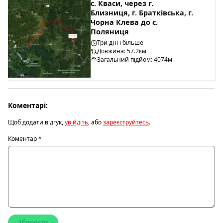
с. Кваси, через г.
Близниця, г. Братківська, г.
Чорна Клева до с.
Поляниця
Три дні і більше
Довжина: 57.2км
Загальний підйом: 4074м
Коментарі:
Щоб додати відгук,
увійдіть
, або
зареєструйтесь
.
Коментар
*