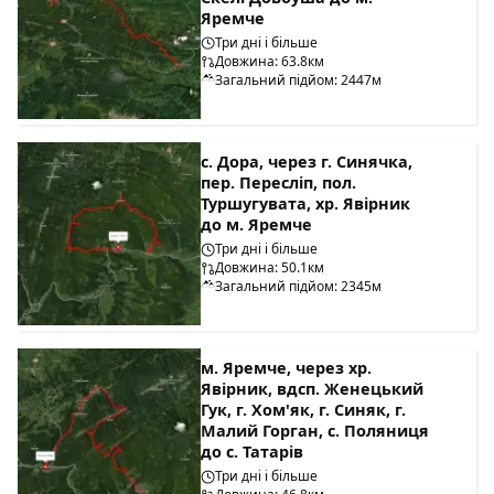
Яремче
Три дні і більше
Довжина: 63.8км
Загальний підйом: 2447м
с. Дора, через г. Синячка,
пер. Пересліп, пол.
Туршугувата, хр. Явірник
до м. Яремче
Три дні і більше
Довжина: 50.1км
Загальний підйом: 2345м
м. Яремче, через хр.
Явірник, вдсп. Женецький
Гук, г. Хом'як, г. Синяк, г.
Малий Горган, с. Поляниця
до с. Татарів
Три дні і більше