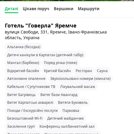
Деталі
Цікаве поруч
Вершини
Маршрути
Готель "Говерла" Яремче
вулиця Свободи, 331, Яремче, Івано-Франківська
область, Україна
Альтанка (бєсєдка)
Дитячі канікули в Карпатах (дитячий табір)
Мангал (барбекю)
Поряд річка (пляж)
Відкритий басейн
Критий басейн
Ресторан
Сауна
Автономне опалення
Звукоізольовані номери (кімнати)
Кабельне / Супутникове ТВ
Лікувальний масаж
Витяг Багрівець
Витяг бази Авангард
Витяг Карпатські акварелі
Витяги Буковель
Походи / Екскурсійні послуги
Парковка
Безкоштовний Wi-Fi
Дитячий майданчик
Заселення груп
Конференц-зал/Бенкетний зал