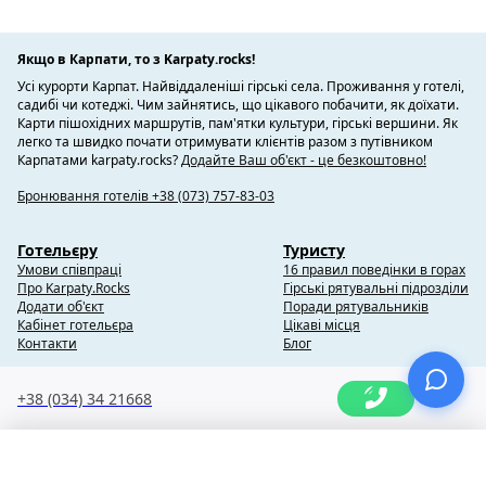
Якщо в Карпати, то з Karpaty.rocks!
Усі курорти Карпат. Найвіддаленіші гірські села. Проживання у готелі,
садибі чи котеджі. Чим зайнятись, що цікавого побачити, як доїхати.
Карти пішохідних маршрутів, пам'ятки культури, гірські вершини. Як
легко та швидко почати отримувати клієнтів разом з путівником
Карпатами karpaty.rocks?
Додайте Ваш об'єкт - це безкоштовно!
Бронювання готелів +38 (073) 757-83-03
Готельєру
Туристу
Умови співпраці
16 правил поведінки в горах
Про Karpaty.Rocks
Гірські рятувальні підрозділи
Додати об'єкт
Поради рятувальників
Кабінет готельєра
Цікаві місця
Контакти
Блог
+38 (034) 34 21668
Copyright @ 2010-2014 Karpaty.Rocks
×
Вибране
(0)