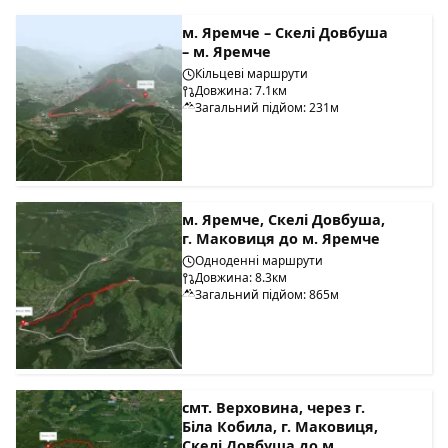
м. Яремче – Скелі Довбуша
– м. Яремче
Кільцеві маршрути
Довжина: 7.1км
Загальний підйом: 231м
м. Яремче, Скелі Довбуша,
г. Маковиця до м. Яремче
Одноденні маршрути
Довжина: 8.3км
Загальний підйом: 865м
смт. Верховина, через г.
Біла Кобила, г. Маковиця,
Скелі Довбуша до м.