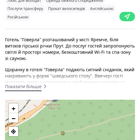
Люкс для молодят
Оренда лижного спорядження
Послуги трансферу
Прокат велосипедів
Англійською
Російською
Готель "Говерла" розташований у місті Яремче, біля
витоків гірської річки Прут. До послуг гостей запропонують
світлі й просторі номери, безкоштовний Wi-Fi та спа-зону
зі сауною.
Щоранку в готелі "Говерла" подають ситний сніданок, який
накривають у формі "шведського столу". Ввечері гості
матимуть змогу насолодитися улюбленими напоями та
Показати більше
потанцювати в нічному клубі на території готелю.
Окрім сауни, у розпорядженні гостей готелю "Говерла"
перебуватиме тренажерний зал і критий басейн. Любителі
+
зимових видів спорту можуть орендувати і зберігати
−
лижне спорядження безпосередньо на території закладу.
Усі номери стандартно забезпечені телевізором із
супутниковим телебаченням, зоною відпочинку та міні-