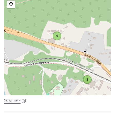
баром. Приватні ванні кімнати укомплектовано феном і
туалетно-косметичними засобами.
Залізничний вокзал Яремче розміщений за 2 кілометри від
готелю "Говерла", а до красивого водоспаду Гук - 10 хвилин
ходьби.
5
3
Як доїхати