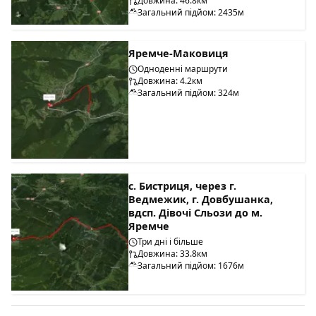
Довжина: 46.8км
Загальний підйом: 2435м
Яремче-Маковиця
Одноденні маршрути
Довжина: 4.2км
Загальний підйом: 324м
с. Бистриця, через г.
Ведмежик, г. Довбушанка,
вдсп. Дівочі Сльози до м.
Яремче
Три дні і більше
Довжина: 33.8км
Загальний підйом: 1676м