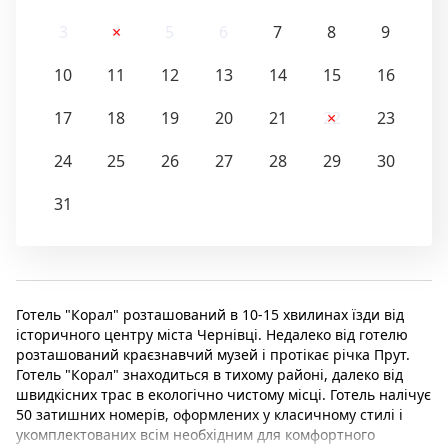
3
4
5
6
7
8
9
10
11
12
13
14
15
16
17
18
19
20
21
22
23
24
25
26
27
28
29
30
31
Готель "Корал" розташований в 10-15 хвилинах їзди від
історичного центру міста Чернівці. Недалеко від готелю
розташований краєзнавчий музей і протікає річка Прут.
Готель "Корал" знаходиться в тихому районі, далеко від
швидкісних трас в екологічно чистому місці. Готель налічує
50 затишних номерів, оформлених у класичному стилі і
укомплектованих всім необхідним для комфортного