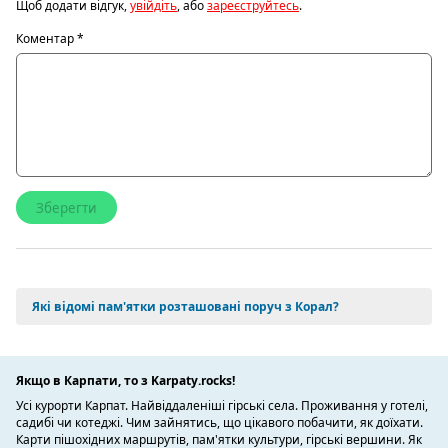
Щоб додати відгук,
увійдіть
, або
зареєструйтесь
.
Коментар
*
Які відомі пам'ятки розташовані поруч з Корал?
Якщо в Карпати, то з Karpaty.rocks!
Усі курорти Карпат. Найвіддаленіші гірські села. Проживання у готелі,
садибі чи котеджі. Чим зайнятись, що цікавого побачити, як доїхати.
Карти пішохідних маршрутів, пам'ятки культури, гірські вершини. Як