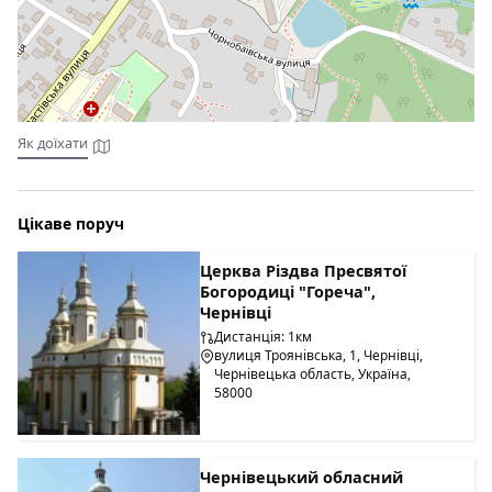
Тролейбус №4, зупинка "Автовокзал", залізничний вокзал -
маршрутне таксі №30, №31.
Є ресторан на території.
Як доїхати
Цікаве поруч
Церква Різдва Пресвятої
Богородиці "Гореча",
Чернівці
Дистанція: 1км
вулиця Троянівська, 1, Чернівці,
Чернівецька область, Україна,
58000
Чернівецький обласний