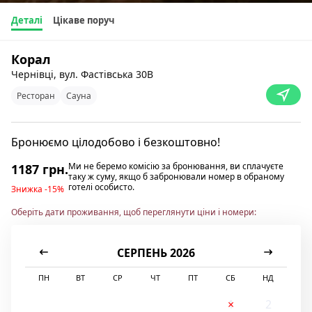
Деталі
Цікаве поруч
Корал
Чернівці, вул. Фастівська 30В
Ресторан
Сауна
Бронюємо цілодобово і безкоштовно!
Ми не беремо комісію за бронювання, ви сплачуєте
1187 грн.
таку ж суму, якщо б забронювали номер в обраному
готелі особисто.
Знижка -15%
Оберіть дати проживання, щоб переглянути ціни і номери:
СЕРПЕНЬ 2026
ПН
ВТ
СР
ЧТ
ПТ
СБ
НД
1
2