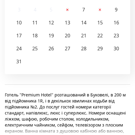
3
4
5
6
7
8
9
10
11
12
13
14
15
16
17
18
19
20
21
22
23
24
25
26
27
28
29
30
31
Готель "Premium Hotel" розташований в Буковелі, в 200 м
від підйомника 1R, і в декількох хвилинах ходьби від
підйомника №2. До послуг гостей номери категорії
стандарт, напівлюкс, люкс і суперлюкс. Номери оснащені
ліжком, шафою, робочим столом, холодильником,
електричним чайником, сейфом, телевізором з плоским
екраном. Ванна кімната з душовою кабіною або ванною,