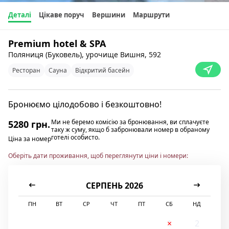
Деталі
Цікаве поруч
Вершини
Маршрути
Premium hotel & SPA
Поляниця (Буковель), урочище Вишня, 592
Ресторан
Сауна
Відкритий басейн
Бронюємо цілодобово і безкоштовно!
Ми не беремо комісію за бронювання, ви сплачуєте
5280 грн.
таку ж суму, якщо б забронювали номер в обраному
готелі особисто.
Ціна за номер
Оберіть дати проживання, щоб переглянути ціни і номери:
СЕРПЕНЬ 2026
ПН
ВТ
СР
ЧТ
ПТ
СБ
НД
1
2