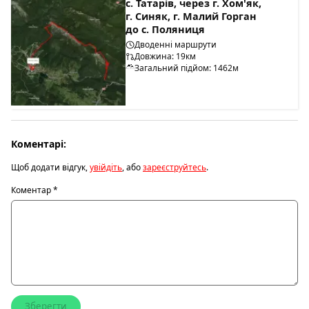
с. Татарів, через г. Хом'як,
г. Синяк, г. Малий Горган
до с. Поляниця
Дводенні маршрути
Довжина: 19км
Загальний підйом: 1462м
Коментарі:
Щоб додати відгук,
увійдіть
, або
зареєструйтесь
.
Коментар
*