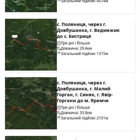
Загальний підйом: 4074м
с. Поляниця, через г.
Довбушанка, г. Ведмежик
до с. Бистриця
Три дні і більше
Довжина: 29.4км
Загальний підйом: 1315м
с. Поляниця, через г.
Довбушанка, г. Малий
Горган, г. Синяк, г. Явір-
Горгани до м. Яремче
Три дні і більше
Довжина: 33.8км
Загальний підйом: 2101м