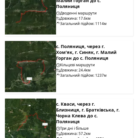
Малий Горган до с.
Поляниця
Дводенні маршрути
Довжина: 17.6км
Загальний підйом: 1114м
с. Поляниця, через г.
Хом'як, г. Синяк, г. Малий
Горган до с. Поляниця
Кільцеві маршрути
Довжина: 24.4км
Загальний підйом: 1237м
с. Кваси, через г.
Близниця, г. Братківська, г.
Чорна Клева до с.
Поляниця
Три дні і більше
Довжина: 57.2км