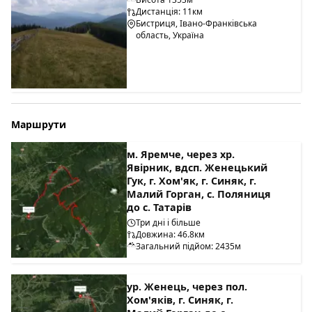
Дистанція: 11км
Бистриця, Івано-Франківська
область, Україна
Маршрути
м. Яремче, через хр.
Явірник, вдсп. Женецький
Гук, г. Хом'як, г. Синяк, г.
Малий Горган, с. Поляниця
до с. Татарів
Три дні і більше
Довжина: 46.8км
Загальний підйом: 2435м
ур. Женець, через пол.
Хом'яків, г. Синяк, г.