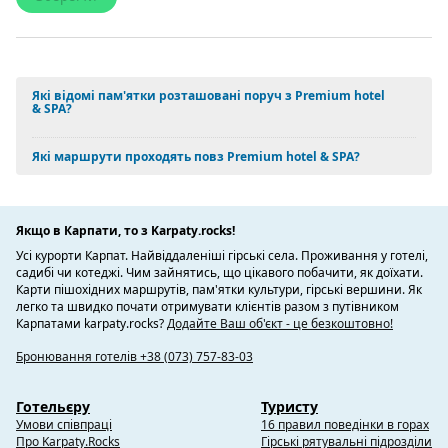
Які відомі пам'ятки розташовані поруч з Premium hotel
& SPA?
Які маршрути проходять повз Premium hotel & SPA?
Якщо в Карпати, то з Karpaty.rocks!
Усі курорти Карпат. Найвіддаленіші гірські села. Проживання у готелі,
садибі чи котеджі. Чим зайнятись, що цікавого побачити, як доїхати.
Карти пішохідних маршрутів, пам'ятки культури, гірські вершини. Як
легко та швидко почати отримувати клієнтів разом з путівником
Карпатами karpaty.rocks?
Додайте Ваш об'єкт - це безкоштовно!
Бронювання готелів +38 (073) 757-83-03
Готельєру
Туристу
Умови співпраці
16 правил поведінки в горах
Про Karpaty.Rocks
Гірські рятувальні підрозділи