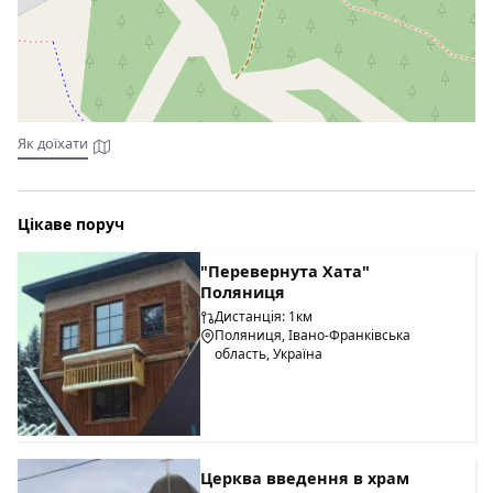
До вартості номерів включено сніданок "шведський стіл"
(подається з 08:00 -до 11:00).
Як доїхати
Цікаве поруч
"Перевернута Хата"
Поляниця
Дистанція: 1км
Поляниця, Івано-Франківська
область, Україна
Церква введення в храм