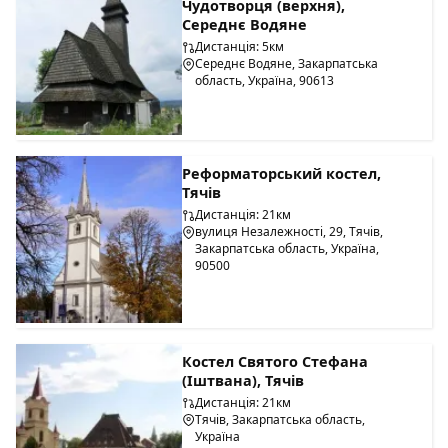
Чудотворця (верхня),
Середнє Водяне
Дистанція: 5км
Середнє Водяне, Закарпатська
область, Україна, 90613
Реформаторський костел,
Тячів
Дистанція: 21км
вулиця Незалежності, 29, Тячів,
Закарпатська область, Україна,
90500
Костел Святого Стефана
(Іштвана), Тячів
Дистанція: 21км
Тячів, Закарпатська область,
Україна