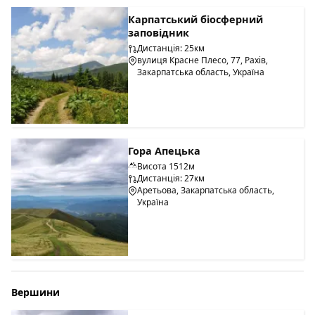
Карпатський біосферний
заповідник
Дистанція: 25км
вулиця Красне Плесо, 77, Рахів,
Закарпатська область, Україна
Гора Апецька
Висота 1512м
Дистанція: 27км
Аретьова, Закарпатська область,
Україна
Вершини