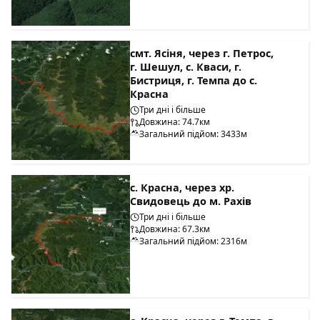
смт. Ясіня, через г. Петрос,
г. Шешул, с. Кваси, г.
Бистриця, г. Темпа до с.
Красна
Три дні і більше
Довжина: 74.7км
Загальний підйом: 3433м
с. Красна, через хр.
Свидовець до м. Рахів
Три дні і більше
Довжина: 67.3км
Загальний підйом: 2316м