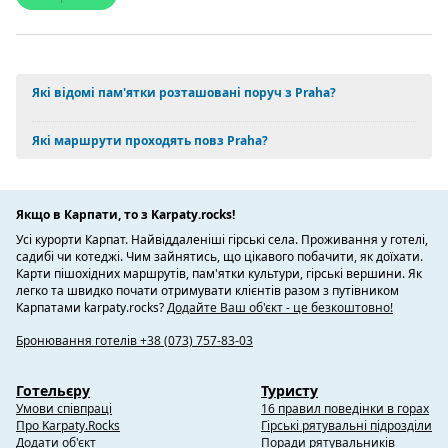
Які відомі пам'ятки розташовані поруч з Praha?
Які маршрути проходять повз Praha?
Якщо в Карпати, то з Karpaty.rocks!
Усі курорти Карпат. Найвіддаленіші гірські села. Проживання у готелі,
садибі чи котеджі. Чим зайнятись, що цікавого побачити, як доїхати.
Карти пішохідних маршрутів, пам'ятки культури, гірські вершини. Як
легко та швидко почати отримувати клієнтів разом з путівником
Карпатами karpaty.rocks?
Додайте Ваш об'єкт - це безкоштовно!
Бронювання готелів +38 (073) 757-83-03
Готельєру
Туристу
Умови співпраці
16 правил поведінки в горах
Про Karpaty.Rocks
Гірські рятувальні підрозділи
Додати об'єкт
Поради рятувальників