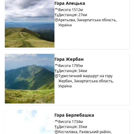
Гора Апецька
Висота 1512м
Дистанція: 27км
Аретьова, Закарпатська область,
Україна
Гора Жербан
Висота 1795м
Дистанція: 34км
Туристичний маршрут на гору
Жербан, Закарпатська область,
Україна
Гора Берлебашка
Висота 1734м
Дистанція: 35км
Костилівка, Рахівський район,