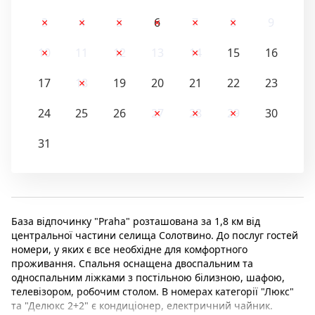
3
4
5
6
7
8
9
10
11
12
13
14
15
16
17
18
19
20
21
22
23
24
25
26
27
28
29
30
31
База відпочинку "Praha" розташована за 1,8 км від
центральної частини селища Солотвино. До послуг гостей
номери, у яких є все необхідне для комфортного
проживання. Спальня оснащена двоспальним та
односпальним ліжками з постільною білизною, шафою,
телевізором, робочим столом. В номерах категорії "Люкс"
та "Делюкс 2+2" є кондиціонер, електричний чайник.