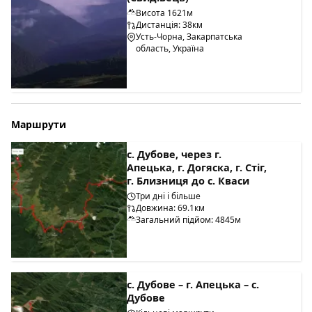
Висота 1621м
Дистанція: 38км
Усть-Чорна, Закарпатська
область, Україна
Маршрути
с. Дубове, через г.
Апецька, г. Догяска, г. Стіг,
г. Близниця до с. Кваси
Три дні і більше
Довжина: 69.1км
Загальний підйом: 4845м
с. Дубове – г. Апецька – с.
Дубове