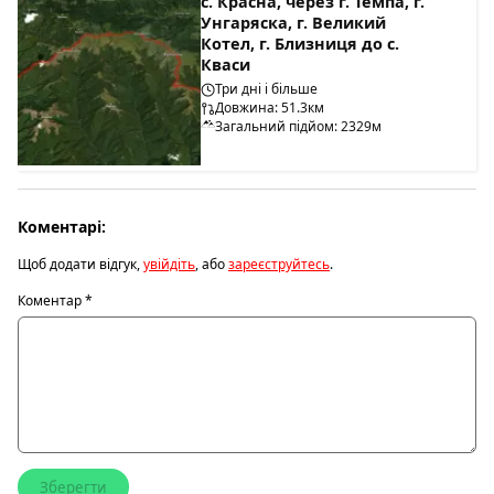
с. Красна, через г. Темпа, г.
Унгаряска, г. Великий
Котел, г. Близниця до с.
Кваси
Три дні і більше
Довжина: 51.3км
Загальний підйом: 2329м
Коментарі:
Щоб додати відгук,
увійдіть
, або
зареєструйтесь
.
Коментар
*