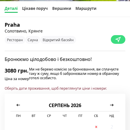
Деталі
Цікаве поруч
Вершини
Маршрути
Praha
Солотвино, Крянге
Ресторан
Сауна
Відкритий басейн
Бронюємо цілодобово і безкоштовно!
Ми не беремо комісію за бронювання, ви сплачуєте
3080 грн.
таку ж суму, якщо б забронювали номер в обраному
готелі особисто.
Ціна за номер
Оберіть дати проживання, щоб переглянути ціни і номери:
СЕРПЕНЬ 2026
ПН
ВТ
СР
ЧТ
ПТ
СБ
НД
1
2