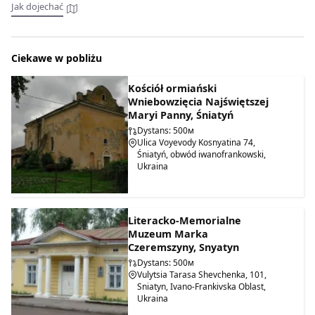
Jak dojechać
Ciekawe w pobliżu
Kościół ormiański
Wniebowzięcia Najświętszej
Maryi Panny, Śniatyń
Dystans: 500м
Ulica Voyevody Kosnyatina 74,
Śniatyń, obwód iwanofrankowski,
Ukraina
Literacko-Memorialne
Muzeum Marka
Czeremszyny, Snyatyn
Pierwsza siedziba magistratu w mieście została
Dystans: 500м
wzmiankowana w 1790 roku.
W 1861 r. wybudowano ratusz,
Vulytsia Tarasa Shevchenka, 101,
składający się z części obecnego ratusza (południowo-
Sniatyn, Ivano-Frankivska Oblast,
wschodni blok od strony miasta) wraz z pierwszą klatką
Ukraina
schodową. Kolejny etap, polegający na rozbudowie budynku,