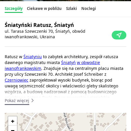
Szczegóły
Ciekawe w pobliżu
Szlaki
Noclegi
Śniatyński Ratusz, Śniatyń
ul. Tarasa Szewczenki 70, Śniatyń, obwód
iwanofrankowski, Ukraina
Ratusz w
Śniatyniu
to zabytek architektury, zespół ratusza
dawnego magistratu miasta
Śniatyń
w obwodzie
iwanofrankowskim
. Znajduje się na centralnym placu miasta
przy ulicy Szewczenki 70. Architekt Josef Schreiber z
Czerniowiec
zaprojektował wysoki budynek, biorąc pod
uwagę sejsmiczność okolicy i właściwości gleby skalistego
wzgórza, a budowę nadzorował z pomocą budowniczego
miejskiego Antona Berki. Prace murarskie i ciesielskie
Pokaż więcej
wykonał mistrz Stanislav Oleksandrovych, a dach pokrył
miedzią miejscowy rzemieślnik Yurii Kesler.
+
Ratusz został zbudowany w stylu wczesnego historyzmu i
mieszanki elementów neoklasycystycznych,
−