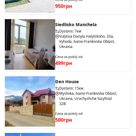
950грн
Siedlisko Manchela
Dystans: 7км
Vulytsia Danyla Halytskoho, 33a,
Vyhoda, Ivano-Frankivska Oblast,
Ukraina
Cena za pokój od
499грн
Den House
Dystans: 15км
Myslivka, Ivano-Frankivska Oblast,
Ukraina, Urochyshche Iozyfstal
32B
Cena za pokój od
500грн