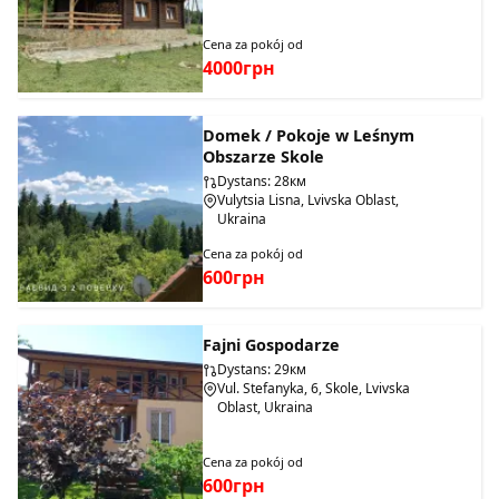
Cena za pokój od
4000грн
Domek / Pokoje w Leśnym
Obszarze Skole
Dystans: 28км
Vulytsia Lisna, Lvivska Oblast,
Ukraina
Cena za pokój od
600грн
Fajni Gospodarze
Dystans: 29км
Vul. Stefanyka, 6, Skole, Lvivska
Oblast, Ukraina
Cena za pokój od
600грн