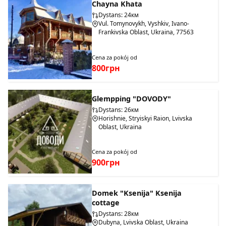
Chayna Khata
Dystans: 24км
Vul. Tomynovykh, Vyshkiv, Ivano-
Frankivska Oblast, Ukraina, 77563
Cena za pokój od
800грн
Glempping "DOVODY"
Dystans: 26км
Horishnie, Stryiskyi Raion, Lvivska
Oblast, Ukraina
Cena za pokój od
900грн
Domek "Ksenija" Ksenija
cottage
Dystans: 28км
Dubyna, Lvivska Oblast, Ukraina