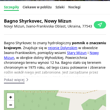
Szczegóły
Ciekawe w pobliżu
Szlaki
Noclegi
Bagno Shyrkovec, Nowy Mizun
Novyi Mizun, Ivano-Frankivska Oblast, Ukraina, 77543
Bagno Shyrkovec to znany hydrologiczny
pomnik o znaczeniu
krajowym
. Znajduje się w
rejonie Dolynskim
w obwodzie
Iwano-Frankiwskim, pomiędzy wsiami
Stary Mizun
i
Nowy
Mizun
, w obrębie doliny Wyhodzkiej. Powierzchnia
chronionego terenu wynosi 12 ha. Bagno stało się terenem
chronionym w 1975 roku, od tego czasu polowanie i zbieranie
roślin wokół niego jest zabronione. Jest zarządzane przez
Państwowe Przedsiębiorstwo "Wyhodzkie Leśnictwo".
Pokaż więcej
Na bagnie Shyrkovec wciąż zachowały się relikty roślinności z
okresu lodowcowego. Ten region jest miejscem występowania
+
rzadkich, zagrożonych wyginięciem gatunków zwierząt i
roślin,
których nie można dzisiaj znaleźć nigdzie indziej.
−