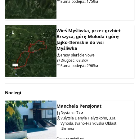
Suma podejść: 1759м
Wieś Myśliwka, przez grzbiet
Arszyca, górę Mołoda i górę
Jajko-Ilemskie do wsi
Myśliwka
Trasy pierścieniowe
Długość: 68.8км
Suma podejść: 2965м
Noclegi
Manchela Pensjonat
Dystans: 7км
Vulytsia Danyla Halytskoho, 33a,
Vyhoda, Ivano-Frankivska Oblast,
Ukraina
Cena za pokój od