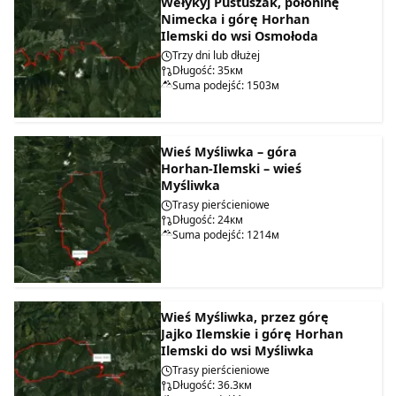
Wełykyj Pustuszak, połoninę
Nimecka i górę Horhan
Ilemski do wsi Osmołoda
Trzy dni lub dłużej
Długość: 35км
Suma podejść: 1503м
Wieś Myśliwka – góra
Horhan-Ilemski – wieś
Myśliwka
Trasy pierścieniowe
Długość: 24км
Suma podejść: 1214м
Wieś Myśliwka, przez górę
Jajko Ilemskie i górę Horhan
Ilemski do wsi Myśliwka
Trasy pierścieniowe
Długość: 36.3км