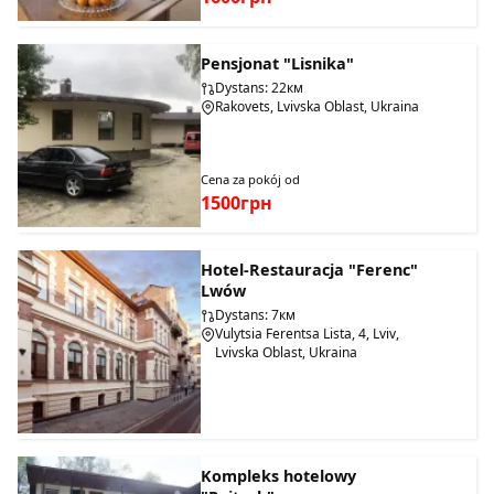
Pensjonat "Lisnika"
Dystans: 22км
Rakovets, Lvivska Oblast, Ukraina
Cena za pokój od
1500грн
Hotel-Restauracja "Ferenc"
Lwów
Dystans: 7км
Vulytsia Ferentsa Lista, 4, Lviv,
Lvivska Oblast, Ukraina
Kompleks hotelowy