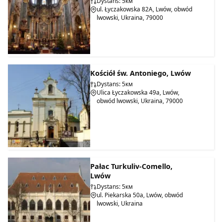
Dystans: 5км
ul. Łyczakowska 82A, Lwów, obwód
lwowski, Ukraina, 79000
Kościół św. Antoniego, Lwów
Dystans: 5км
Ulica Łyczakowska 49a, Lwów,
obwód lwowski, Ukraina, 79000
Pałac Turkuliv-Comello,
Lwów
Dystans: 5км
ul. Piekarska 50a, Lwów, obwód
lwowski, Ukraina