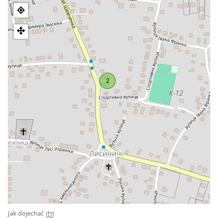
kamieniołom. W 2018 roku polski profesor Krzysztof Duda
zdigitalizował dziedzictwo fotograficzne lwowskiego fotografa
Józefa Treśki. Kamienie z Czortowskich Skał były
wykorzystywane do budowy domów i dróg we Lwowie. W 1911
r. we wsi Łysynyczi zbudowano piramidę z krzyżem,
poświęconą Tarasowi Szewczence (jeden z pierwszych
pomników poety w Ukrainie). Popiersie zostało zainstalowane
później, w 1961 roku.
2
W czasach książęcych Diabelskie Skały służyły jako strażnica.
W połowie XIX wieku Izydor Szaraniewicz, badacz historii
księstwa, twierdził, że pierwotny Lwów musiał leżeć na
Diabelskiej Skale, ponieważ było to najwyższe miejsce, z
którego można było zobaczyć wszystko. Skały mają do 20
metrów wysokości. Oczywiście skały były większe, ale przez
wieki były wydobywane. Zimą 1918 roku w okolicach urwiska
walczyły oddziały grupy Wostok, a okopy pozostały do dziś.
Ludwik Zieliński pisał, że na tym terenie znajdowały się ruiny
pogańskiego zamku z XVII wieku. W drugiej połowie XIX wieku
pod skałą zakonnice wybudowały klasztor. Lokalne źródła
wspominają o pierwszym klasztorze, zbudowanym w 1595
roku przez siostry Szaripowskie z Kołomyi.
Jak dojechać