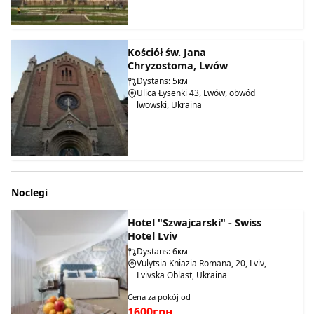
Kościół św. Jana
Chryzostoma, Lwów
Dystans: 5км
Ulica Łysenki 43, Lwów, obwód
lwowski, Ukraina
Noclegi
Hotel "Szwajcarski" - Swiss
Hotel Lviv
Dystans: 6км
Vulytsia Kniazia Romana, 20, Lviv,
Lvivska Oblast, Ukraina
Cena za pokój od
1600грн