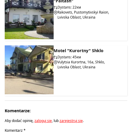
"Paitash"
Dystans: 22км
Rakovets, Pustomytivskyi Raion,
Lvivska Oblast, Ukraina
Motel "Kurortny" Shklo
Dystans: 45км
Vulytsia Kurortna, 16a, Shklo,
Lvivska Oblast, Ukraina
Komentarze:
Aby dodać opinię,
zaloguj się
, lub
zarejestruj się
.
Komentarz
*