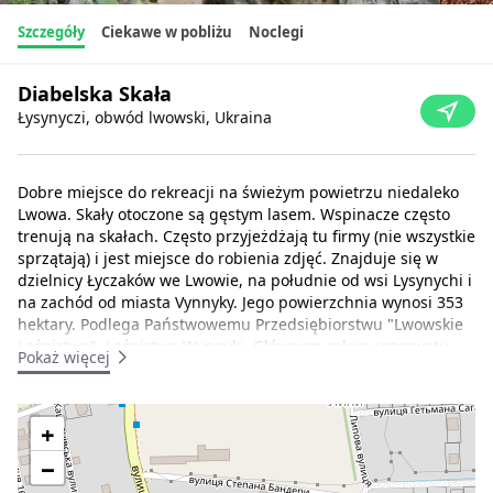
Szczegóły
Ciekawe w pobliżu
Noclegi
Diabelska Skała
Łysynyczi, obwód lwowski, Ukraina
Dobre miejsce do rekreacji na świeżym powietrzu niedaleko
Lwowa. Skały otoczone są gęstym lasem. Wspinacze często
trenują na skałach. Często przyjeżdżają tu firmy (nie wszystkie
sprzątają) i jest miejsce do robienia zdjęć. Znajduje się w
dzielnicy Łyczaków we Lwowie, na południe od wsi Lysynychi i
na zachód od miasta Vynnyky. Jego powierzchnia wynosi 353
hektary. Podlega Państwowemu Przedsiębiorstwu "Lwowskie
Leśnictwo", Leśnictwo Wynnyki. Głównym celem rezerwatu
Pokaż więcej
jest zachowanie cennych lasów bukowych, dębowych,
grabowych i bukowo-sosnowych.
+
Rezerwat został założony w 1984 roku. Cały teren
charakteryzuje się malowniczymi krajobrazami. Patrząc na
−
stare mapy można zauważyć, że znajdował się tam