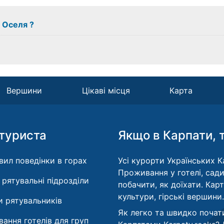
з Оселя ?
Вершини
Цікаві місця
Карта
туриста
Якщо в Карпати, 
вил поведінки в горах
Усі курорти Українських Ка
Проживання у готелі, сади
і рятувальні підрозділи
побачити, як доїхати. Кар
культури, гірські вершини.
 рятувальників
Як легко та швидко почат
ання готелів для груп