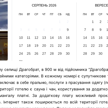
СЕРПЕНЬ 2026
ВЕРЕСЕ
ПН
ВТ
СР
ЧТ
ПТ
СБ
НД
ПН
ВТ
СР
Ч
1
2
1
2
3
4
5
6
7
8
9
7
8
9
10
11
12
13
14
15
16
14
15
16
17
18
19
20
21
22
23
21
22
23
24
25
26
27
28
29
30
28
29
30
31
у селищі Драгобрат, в 900 м від підйомника "Драгобр
ейними категоріями. В кожному номері є супутникове 
включає в себе пральню, послуги з прасування одягу (п
риторії готелю є сауна і чан, користування за додатко
 мангалу платні. За додаткову плату можливий прок
 Інтернет також поширюється по всій території готе