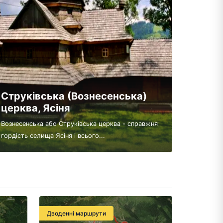
Струківська (Вознесенська)
церква, Ясіня
Вознесенська або Струківська церква - справжня
гордість селища Ясіня і всього...
Дводенні маршрути