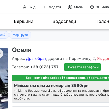
Вхід
Додати
Мапа
3D мап
Вершини
Водоспади
Полон
ись?
Маршрути
Оселя
Адрес
:
Драгобрат
, дорога на Перемичку, 2,
Як до
Телефон:
+38 (073) 757 8303
Показати телефони
Бронюємо цілодобово і безкоштовно, оберіть дати
Мінімальна ціна за номер від 3960
грн
Ми не беремо комісію за оформлення та опрацювання бро
сплачуєте таку ж суму, якщо б забронювали номер в обрано
особисто.