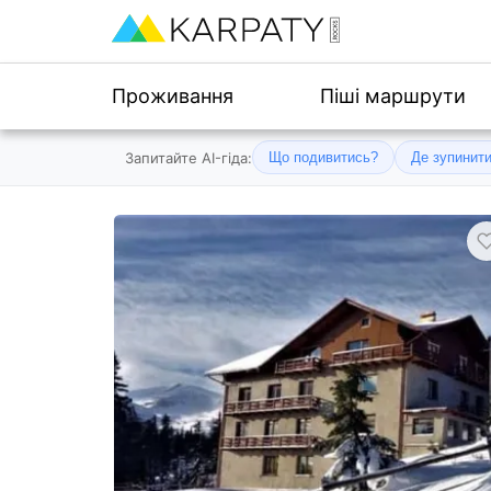
Проживання
Піші маршрути
Запитайте AI-гіда:
Що подивитись?
Де зупинит