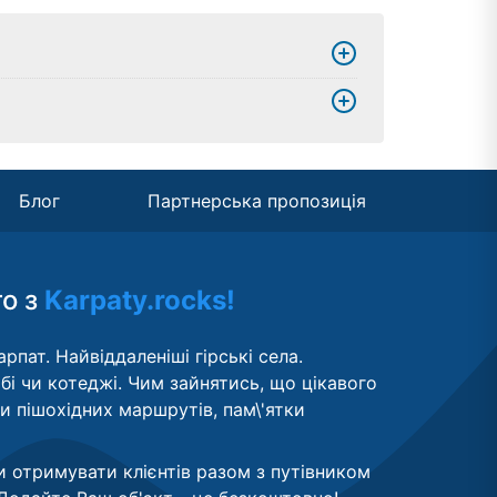
Блог
Партнерська пропозиція
то з
Karpaty.rocks!
рпат. Найвіддаленіші гірські села.
бі чи котеджі. Чим зайнятись, що цікавого
ти пішохідних маршрутів, пам\'ятки
и отримувати клієнтів разом з путівником