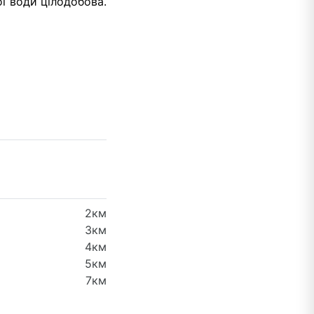
ї води цілодобова.
2км
3км
4км
5км
7км