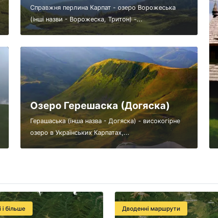
Справжня перлина Карпат - озеро Ворожеська
(інші назви - Ворожеска, Тритон) -...
Озеро Герешаска (Догяска)
Герашаська (інша назва - Догяска) - високогірне
озеро в Українських Карпатах,...
і і більше
Дводенні маршрути