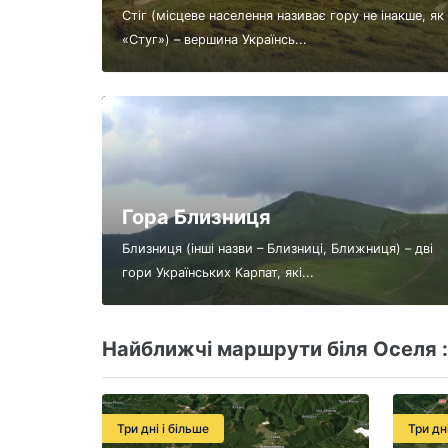
Стіг (місцеве населення називає гору не інакше, як
«Стуг») – вершина Українсь...
Гора Близниця
Близниця (інші назви – Близниці, Ближниця) – дві
гори Українських Карпат, які...
Найближчі маршрути біля Оселя :
Три дні і більше
Три дн