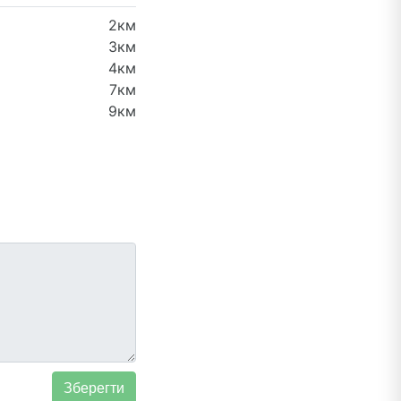
2км
3км
4км
7км
9км