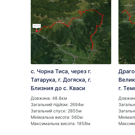
с. Чорна Тиса, через г.
Драгоб
Татарука, г. Догяска, г.
Велик
Близния до с. Кваси
г. Тем
Довжина: 48.8км
Довжин
Загальний підйом: 2694м
Загальн
Загальний спуск: 2855м
Загальн
Мінімальна висота: 560м
Мінімал
Максимальна висота: 1858м
Максима