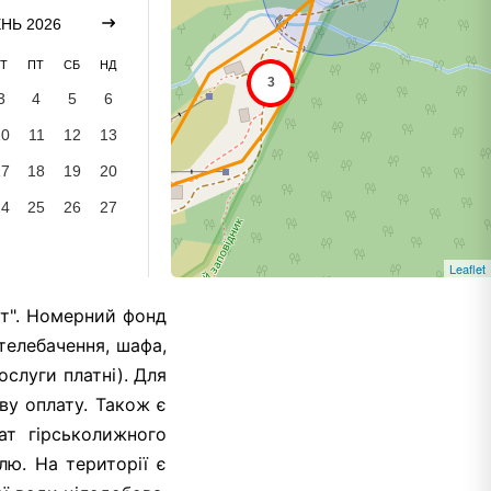
НЬ 2026
Т
ПТ
СБ
НД
3
4
5
6
10
11
12
13
17
18
19
20
24
25
26
27
Leaflet
ат". Номерний фонд
телебачення, шафа,
ослуги платні). Для
ву оплату. Також є
ат гірськолижного
лю. На території є