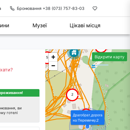
а
Бронювання
+38 (073) 757-83-03
ини
Музеї
Цікаві місця
+
Відкрити карту
−
їхати?
 проживання!
нювання, ви
му готелі
Драгобрат,дорога
на Перемичку,2