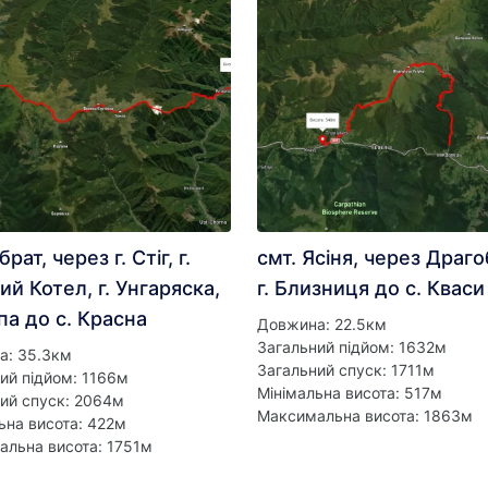
рат, через г. Стіг, г.
смт. Ясіня, через Драго
ий Котел, г. Унгаряска,
г. Близниця до с. Кваси
па до с. Красна
Довжина: 22.5км
Загальний підйом: 1632м
а: 35.3км
Загальний спуск: 1711м
ий підйом: 1166м
Мінімальна висота: 517м
ий спуск: 2064м
Максимальна висота: 1863м
ьна висота: 422м
льна висота: 1751м