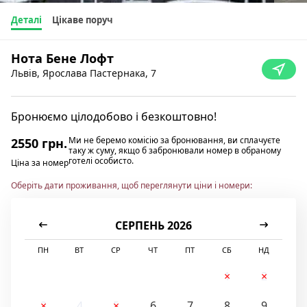
Деталі
Цікаве поруч
Нота Бене Лофт
Львів, Ярослава Пастернака, 7
Бронюємо цілодобово і безкоштовно!
Ми не беремо комісію за бронювання, ви сплачуєте
2550 грн.
таку ж суму, якщо б забронювали номер в обраному
готелі особисто.
Ціна за номер
Оберіть дати проживання, щоб переглянути ціни і номери:
СЕРПЕНЬ 2026
ПН
ВТ
СР
ЧТ
ПТ
СБ
НД
1
2
3
4
5
6
7
8
9