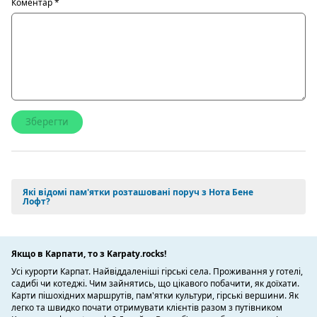
Коментар
*
Які відомі пам'ятки розташовані поруч з Нота Бене
Лофт?
Якщо в Карпати, то з Karpaty.rocks!
Усі курорти Карпат. Найвіддаленіші гірські села. Проживання у готелі,
садибі чи котеджі. Чим зайнятись, що цікавого побачити, як доїхати.
Карти пішохідних маршрутів, пам'ятки культури, гірські вершини. Як
легко та швидко почати отримувати клієнтів разом з путівником