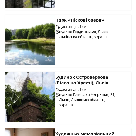
Парк «Піскові озера»
Дистанція: 1км
вулиця Гординських, Львів,
Львівська область, Україна
Будинок Островерхова
(Вілла на Хресті), Львів
Дистанція: 1км
вулиця Генерала Чупринки, 21,
Львів, Львівська область,
Україна
Художньо-меморіальний