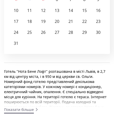
10
11
12
13
14
15
16
17
18
19
20
21
22
23
24
25
26
27
28
29
30
31
Готель "Нота Бене Лофт" розташована в місті Львів, в 2,7
км від центру міста, і в 950 м від церкви св. Ольги.
Номерний фонд готелю представлений декількома
категоріями номерів. У кожному номері є кондиціонер,
електричний чайник, опалення. Є спеціально відведені
місця для куріння. На території готелю є тераса. Інтернет
поширюється по всій території. Подача холодної та
гарячої води цілодобова. Відстань до готелю "Нота Бене
Показати більше
Лофт" від автовокзалу - 6,9 км; від залізничного вокзалу -