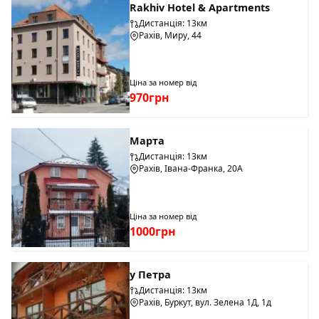
Rakhiv Hotel & Apartments
Дистанція: 13км
Рахів, Миру, 44
Ціна за номер від
970грн
Марта
Дистанція: 13км
Рахів, Івана-Франка, 20А
Ціна за номер від
1000грн
у Петра
Дистанція: 13км
Рахів, Буркут, вул. Зелена 1Д, 1д