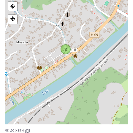
1887. У народі устатилася думка, що дослідники відкрили
координати центру Європи, і встановили знак саме на
честь цього відкриття. У 70-тих роках минулого століття,
щоб остаточно закріпити за Діловим цей поважний статус,
поряд із кам'яним знаком урочисто відкрили новий –
металеву стелу понад сім метрів заввишки. Обидва
монументи стоять у Діловому й сьогодні.
2
Як доїхати