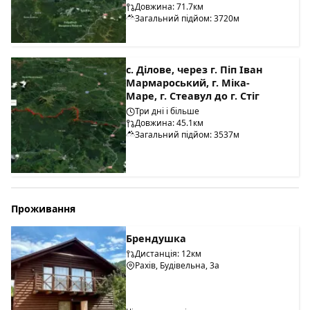
Довжина: 71.7км
Загальний підйом: 3720м
с. Ділове, через г. Піп Іван
Мармароський, г. Міка-
Маре, г. Стеавул до г. Стіг
Три дні і більше
Довжина: 45.1км
Загальний підйом: 3537м
Проживання
Брендушка
Дистанція: 12км
Рахів, Будівельна, 3а