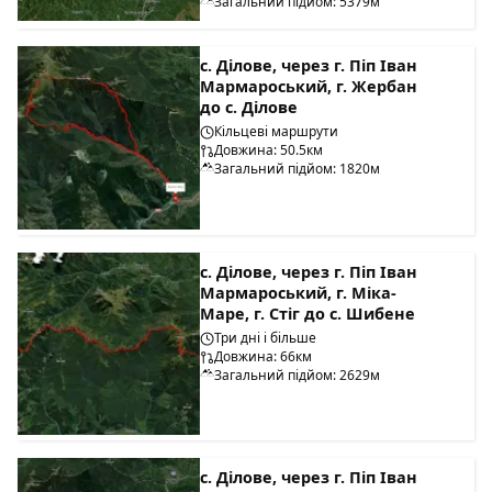
Загальний підйом: 5379м
с. Ділове, через г. Піп Іван
Мармароський, г. Жербан
до с. Ділове
Кільцеві маршрути
Довжина: 50.5км
Загальний підйом: 1820м
с. Ділове, через г. Піп Іван
Мармароський, г. Міка-
Маре, г. Стіг до с. Шибене
Три дні і більше
Довжина: 66км
Загальний підйом: 2629м
с. Ділове, через г. Піп Іван