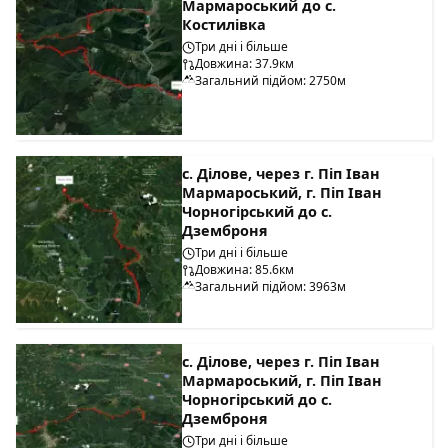
Мармароський до с.
Костилівка
Три дні і більше
Довжина: 37.9км
Загальний підйом: 2750м
с. Ділове, через г. Піп Іван
Мармароський, г. Піп Іван
Чорногірський до с.
Дземброня
Три дні і більше
Довжина: 85.6км
Загальний підйом: 3963м
с. Ділове, через г. Піп Іван
Мармароський, г. Піп Іван
Чорногірський до с.
Дземброня
Три дні і більше