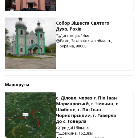
Собор Зішестя Святого
Духа, Рахів
Дистанція: 14км
Рахів, Закарпатська область,
Україна, 90600
Маршрути
с. Ділове, через г. Піп Іван
Мармароськй, г. Чивчин, с.
Шибене, г. Піп Іван
Чорногірський, г. Говерла
до с. Говерла
Три дні і більше
Довжина: 162.3км