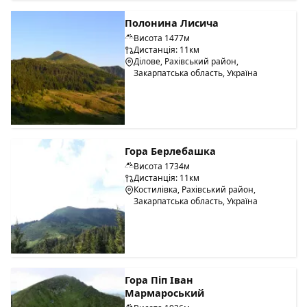
Полонина Лисича
Висота 1477м
Дистанція: 11км
Ділове, Рахівський район,
Закарпатська область, Україна
Гора Берлебашка
Висота 1734м
Дистанція: 11км
Костилівка, Рахівський район,
Закарпатська область, Україна
Гора Піп Іван
Мармароський