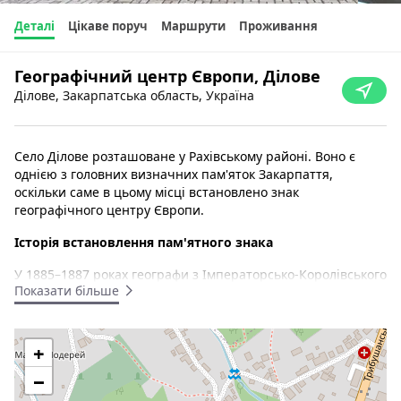
Деталі
Цікаве поруч
Маршрути
Проживання
Географічний центр Європи, Ділове
Ділове, Закарпатська область, Україна
Село Ділове розташоване у Рахівському районі. Воно є
однією з головних визначних пам'яток Закарпаття,
оскільки саме в цьому місці встановлено знак
географічного центру Європи.
Історія встановлення пам'ятного знака
У 1885–1887 роках географи з Імператорсько-Королівського
Показати більше
військово-географічного інституту Австро-Угорщини на
території сучасної Закарпатської області проводили
геодезичні дослідження, під час яких їм удалося точно
визначити широту і довготу села Ділове. Вони вирішили
+
увіковічнити своє відкриття кам'яним монументом, де
−
латинською мовою висікли напис із вказаними
координатами та роком відкриття: 47°57′ пн. ш. 24°11′ сх. д,