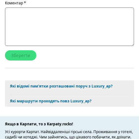
Коментар
*
Які відомі пам'ятки розташовані поруч з Luxury_ap?
Які маршрути проходять повз Luxury_ap?
Якщо в Карпати, то з Karpaty.rocks!
Усі курорти Карпат. Найвіддаленіші гірські села. Проживання у готелі,
садибі чи котеджі. Чим зайнятись, що цікавого побачити, як доїхати.