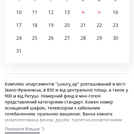
10
11
12
13
14
15
16
17
18
19
20
21
22
23
24
25
26
27
28
29
30
31
Комплекс апартаментів "Luxury_ap" розташований в місті
Івано-Франківськ, в 850 м від центральної площі, а також у
900 м від Ратуші. Номерний фонд в міні-готелі
представлений категоріями стандарт. Кожен номер
оснащений шафою, телевізором з кабельним
телебаченням, пральною машиною. Ванна кімната
укомплектована феном, душем, туалетно-косметичними
приладдям і умивальником. Холодна і гаряча вода
Показати більше
подається цілодобово. До послуг гостей апартаментів