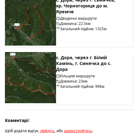
хр. Чорногориця до м.
Яремче
Дводенні маршрути
Довжина: 22.5км
Загальний підйом: 1325м
с. Дора, через г. Білий
Камінь, г. Синячка до с.
Дора
Кільцеві маршрути
Довжина: 23км
Загальний підйом: 996м
Коментарі:
Щоб додати відгук,
увійдіть
, або
зареєструйтесь
.