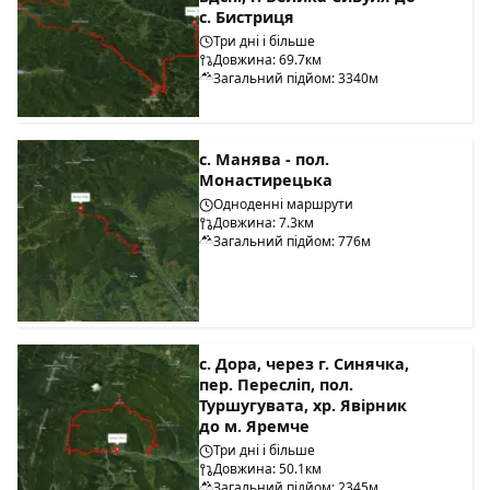
с. Бистриця
Три дні і більше
Довжина: 69.7км
Загальний підйом: 3340м
с. Манява - пол.
Монастирецька
Одноденні маршрути
Довжина: 7.3км
Загальний підйом: 776м
с. Дора, через г. Синячка,
пер. Пересліп, пол.
Туршугувата, хр. Явірник
до м. Яремче
Три дні і більше
Довжина: 50.1км
Загальний підйом: 2345м