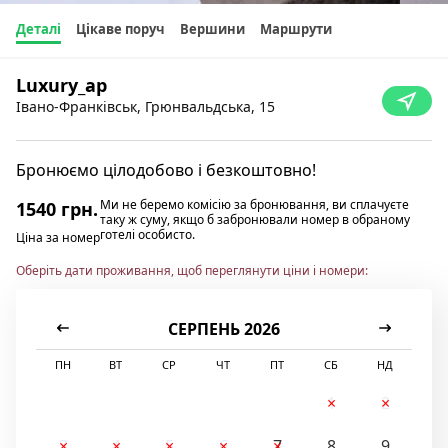
Деталі
Цікаве поруч
Вершини
Маршрути
Luxury_ap
Івано-Франківськ, Грюнвальдська, 15
Бронюємо цілодобово і безкоштовно!
Ми не беремо комісію за бронювання, ви сплачуєте
1540 грн.
таку ж суму, якщо б забронювали номер в обраному
готелі особисто.
Ціна за номер
Оберіть дати проживання, щоб переглянути ціни і номери:
СЕРПЕНЬ 2026
ПН
ВТ
СР
ЧТ
ПТ
СБ
НД
1
2
3
4
5
6
7
8
9