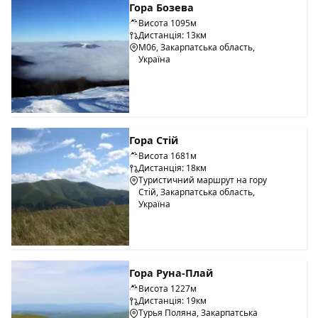
Гора Бозева
Висота 1095м
Дистанція: 13км
М06, Закарпатська область,
Україна
Гора Стій
Висота 1681м
Дистанція: 18км
Туристичний маршрут на гору
Стій, Закарпатська область,
Україна
Гора Руна-Плай
Висота 1227м
Дистанція: 19км
Турья Поляна, Закарпатська