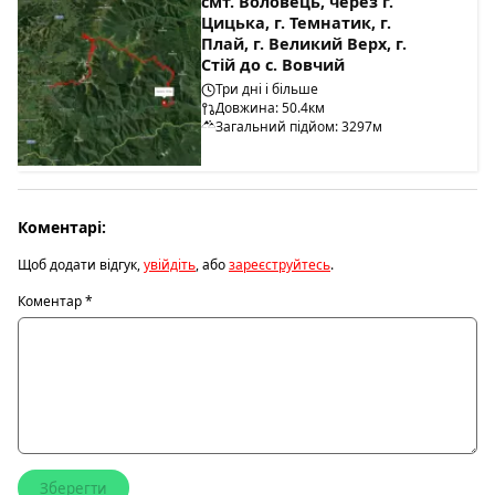
смт. Воловець, через г.
Цицька, г. Темнатик, г.
Плай, г. Великий Верх, г.
Стій до с. Вовчий
Три дні і більше
Довжина: 50.4км
Загальний підйом: 3297м
Коментарі:
Щоб додати відгук,
увійдіть
, або
зареєструйтесь
.
Коментар
*