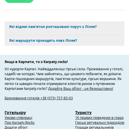
Які відомі пам'ятки розташовані поруч з Лілея?
Які маршрути проходять повз Лілея?
Якщо в Карпати, то з Karpaty.rocks!
Усі курорти Карпат. Найвіддаленіші гірські села. Проживання у готелі,
садибі чи котеджі. Чим зайнятись, що цікавого побачити, як доїхати.
Карти пішохідних маршрутів, пам'ятки культури, гірські вершини. Як
легко та швидко почати отримувати клієнтів разом з путівником
Карпатами karpaty.rocks?
Додайте Ваш об'єкт - це безкоштовно!
Бронювання готелів +38 (073) 757-83-03
Готельєру
Туристу
Умови співпраці
16 правил поведінки в горах
Про Karpaty.Rocks
Гірські рятувальні підрозділи
Додати об'єкт
Поради рятувальників