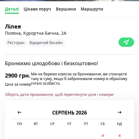
Деталі
Цікаве поруч
Вершини
Маршрути
Лілея
Поляна, Курортна Бична, 2А
Ресторан
Відкритий басейн
Бронюємо цілодобово і безкоштовно!
Ми не беремо комісію за бронювання, ви сплачуєте
2900 грн.
таку ж суму, якщо б забронювали номер в обраному
готелі особисто.
Ціна за номер
Оберіть дати проживання, щоб переглянути ціни і номери:
СЕРПЕНЬ 2026
ПН
ВТ
СР
ЧТ
ПТ
СБ
НД
1
2