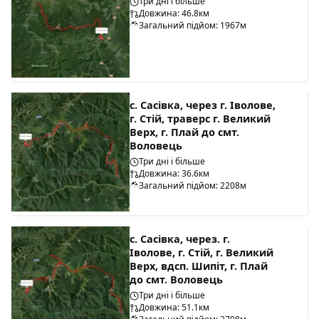
Три дні і більше
Довжина: 46.8км
Загальний підйом: 1967м
с. Сасівка, через г. Іволове,
г. Стій, траверс г. Великий
Верх, г. Плай до смт.
Воловець
Три дні і більше
Довжина: 36.6км
Загальний підйом: 2208м
с. Сасівка, через. г.
Іволове, г. Стій, г. Великий
Верх, вдсп. Шипіт, г. Плай
до смт. Воловець
Три дні і більше
Довжина: 51.1км