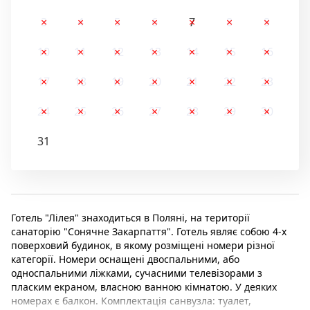
3
4
5
6
7
8
9
10
11
12
13
14
15
16
17
18
19
20
21
22
23
24
25
26
27
28
29
30
31
Готель "Лілея" знаходиться в Поляні, на території
санаторію "Сонячне Закарпаття". Готель являє собою 4-х
поверховий будинок, в якому розміщені номери різної
категорії. Номери оснащені двоспальними, або
односпальними ліжками, сучасними телевізорами з
пласким екраном, власною ванною кімнатою. У деяких
номерах є балкон. Комплектація санвузла: туалет,