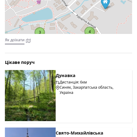
4
3
Як доїхати
Цікаве поруч
Дунавка
Дистанція: 6км
Синяк, Закарпатська область,
Україна
Свято-Михайлівська