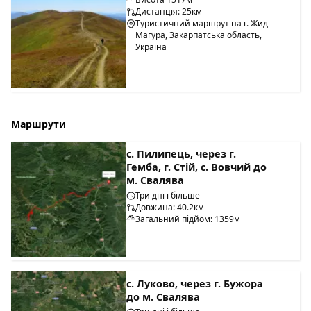
Дистанція: 25км
Туристичний маршрут на г. Жид-
Магура, Закарпатська область,
Україна
Маршрути
с. Пилипець, через г.
Гемба, г. Стій, с. Вовчий до
м. Свалява
Три дні і більше
Довжина: 40.2км
Загальний підйом: 1359м
с. Луково, через г. Бужора
до м. Свалява