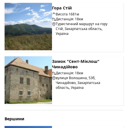
Гора Стій
Висота 1681м
Дистанція: 18км
Туристичний маршрут на гору
Стій, Закарпатська область,
Україна
Замок "Сент-Міклош"
Чинадійово
Дистанція: 18км
вулиця Волошина, 53б,
Чинадійово, Закарпатська
область, Україна
Вершини