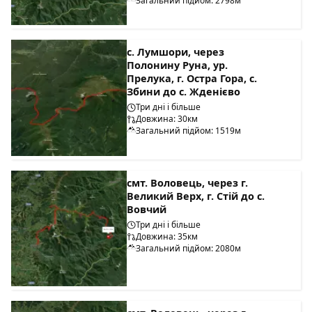
Загальний підйом: 2798м
с. Лумшори, через
Полонину Руна, ур.
Прелука, г. Остра Гора, с.
Збини до с. Жденієво
Три дні і більше
Довжина: 30км
Загальний підйом: 1519м
смт. Воловець, через г.
Великий Верх, г. Стій до с.
Вовчий
Три дні і більше
Довжина: 35км
Загальний підйом: 2080м