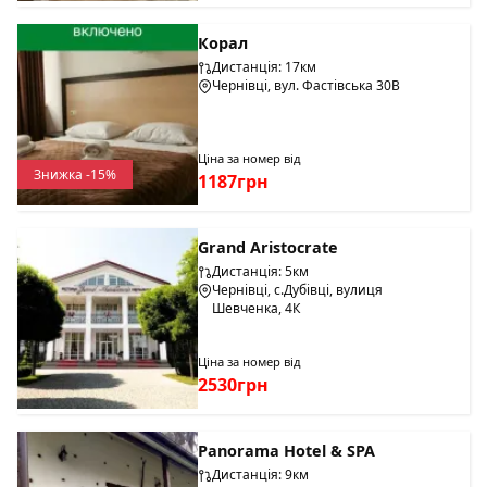
Корал
Дистанція: 17км
Чернівці, вул. Фастівська 30В
Ціна за номер від
Знижка -15%
1187грн
Grand Aristocrate
Дистанція: 5км
Чернівці, с.Дубівці, вулиця
Шевченка, 4К
Ціна за номер від
2530грн
Panorama Hotel & SPA
Дистанція: 9км