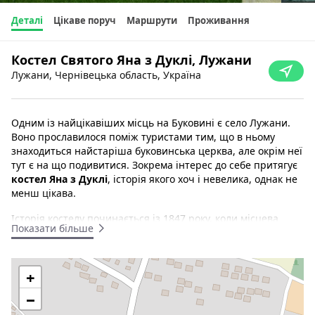
Деталі
Цікаве поруч
Маршрути
Проживання
Костел Святого Яна з Дуклі, Лужани
Лужани, Чернівецька область, Україна
Одним із найцікавіших місць на Буковині є село Лужани.
Воно прославилося поміж туристами тим, що в ньому
знаходиться найстаріша буковинська церква, але окрім неї
тут є на що подивитися. Зокрема інтерес до себе притягує
костел Яна з Дуклі
, історія якого хоч і невелика, однак не
менш цікава.
Історія костелу починається із 1847 року, коли місцева
Показати більше
католицька громада добилася будівництва дерев'яної
церкви. Покровителя вибрали для неї Яна з Дуклі – одного
з перших святих Львова, якого особливо ревно почитають
+
католики Західної України. Того ж року йому встановили
пам'ятник на території церкви, який там стоїть і по
−
сьогодні.