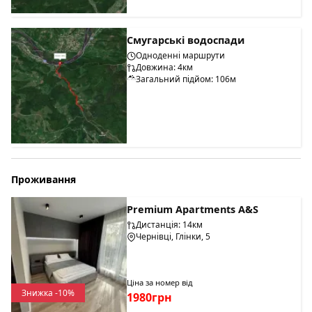
Смугарські водоспади
Одноденні маршрути
Довжина: 4км
Загальний підйом: 106м
Проживання
Premium Apartments A&S
Дистанція: 14км
Чернівці, Глінки, 5
Ціна за номер від
Знижка -10%
1980грн