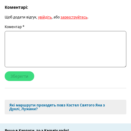
Коментарі:
Щоб додати відгук,
увійдіть
, або
зареєструйтесь
.
Коментар
*
Які маршрути проходять повз Костел Святого Яна з
Дуклі, Лужани?
Якщо в Карпати, то з Karpaty.rocks!