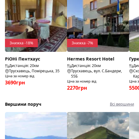
Знижка -18%
Знижка -7%
РіОНі Пентхаус
Hermes Resort Hotel
Гур
Дистанція: 20км
Дистанція: 20км
Дис
Трускавець, Помірецька, 35
Трускавець, вул. С.Бандери,
Ско
Ціна за номер від
55Б
Кар
Ціна за номер від
Ціна 
3690грн
2270грн
550
Вершини поруч
Всі вершини