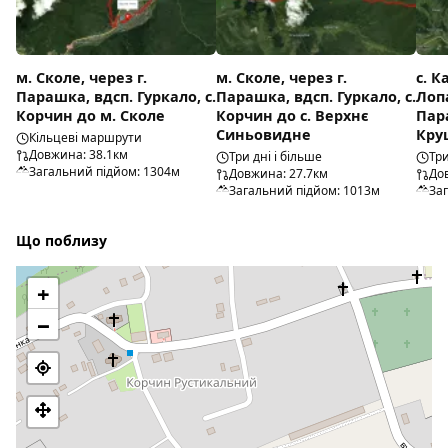
м. Сколе, через г.
м. Сколе, через г.
с. К
Парашка, вдсп. Гуркало, с.
Парашка, вдсп. Гуркало, с.
Лопа
Корчин до м. Сколе
Корчин до с. Верхнє
Пар
Синьовидне
Кру
Кільцеві маршрути
Довжина: 38.1км
Три дні і більше
Три
Загальний підйом: 1304м
Довжина: 27.7км
До
Загальний підйом: 1013м
За
Що поблизу
+
−