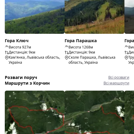
Гора Ключ
Гора Парашка
Гор
Висота 927м
Висота 1268м
Ви
Дистанція: 9км
Дистанція: 9км
Дис
Кам'янка, Львівська область,
Сколе Парашка, Львівська
Тру
Україна
область, Україна
Ук
Розваги поруч
Всі розваги
Маршрути з Корчин
Всі маршрути