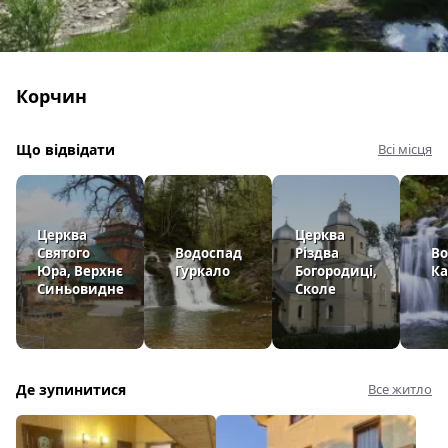
Корчин
Що відвідати
Всі місця
Церква
Церква
Святого
Водоспад
Різдва
Во
Юра, Верхнє
Гуркало
Богородиці,
Ка
Синьовидне
Сколе
Де зупинитися
Все житло