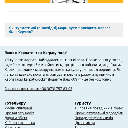
Які туристичні (пішохідні) маршрути проходять через/
біля Корчин?
Якщо в Карпати, то з Karpaty.rocks!
Усі курорти Карпат. Найвіддаленіші гірські села. Проживання у готелі,
садибі чи котеджі. Чим зайнятись, що цікавого побачити, як доїхати.
Карти пішохідних маршрутів, пам'ятки культури, гірські вершини. Як
легко та швидко почати отримувати клієнтів разом з путівником
Карпатами karpaty.rocks?
Додайте Ваш об'єкт - це безкоштовно!
Бронювання готелів +38 (073) 757-83-03
Готельєру
Туристу
Умови співпраці
16 правил поведінки в горах
Про Karpaty.Rocks
Гірські рятувальні підрозділи
Додати об'єкт
Поради рятувальників
Кабінет готельєра
Цікаві місця
Контакти
Блог