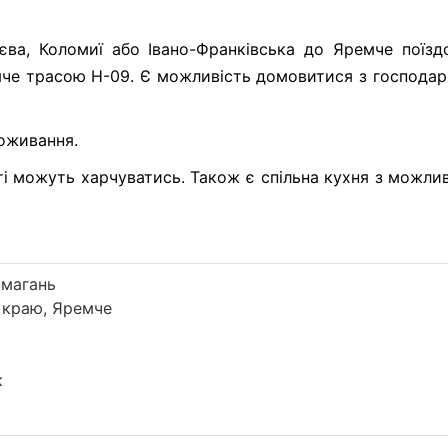
єва, Коломиї або Івано-Франківська до Яремче поїзд
мче трасою H-09. Є можливість домовитися з господар
роживання.
гсті можуть харчуватись. Також є спільна кухня з можли
змагань
о краю, Яремче
к