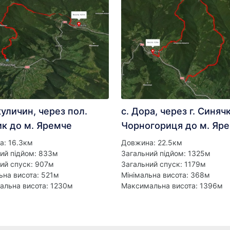
куличин, через пол.
с. Дора, через г. Синячк
ик до м. Яремче
Чорногориця до м. Яр
а: 16.3км
Довжина: 22.5км
ий підйом: 833м
Загальний підйом: 1325м
ий спуск: 907м
Загальний спуск: 1179м
ьна висота: 521м
Мінімальна висота: 368м
альна висота: 1230м
Максимальна висота: 1396м