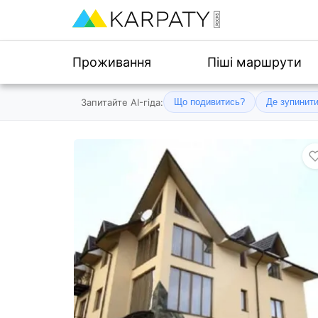
Проживання
Піші маршрути
Запитайте AI-гіда:
Що подивитись?
Де зупинит