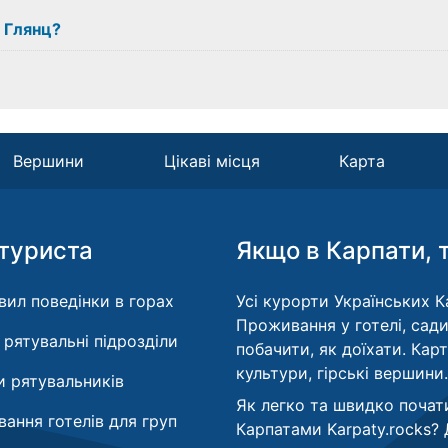
з Глянц?
Вершини
Цікаві місця
Карта
туриста
Якщо в Карпати, 
вил поведінки в горах
Усі курорти Українських Ка
Проживання у готелі, сади
і рятувальні підрозділи
побачити, як доїхати. Кар
культури, гірські вершини.
 рятувальників
Як легко та швидко почат
ання готелів для груп
Карпатами Karpaty.rocks?