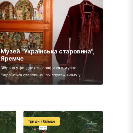
Музей "Українська старовина",
Яремче
Зібрана у фондах етнографічного музею
"Українська старовина" по-справжньому у...
Три дні і більше