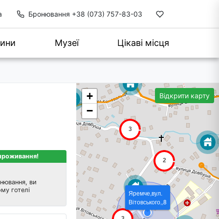
а
Бронювання
+38 (073) 757-83-03
ини
Музеї
Цікаві місця
+
Відкрити карту
−
 проживання!
нювання, ви
му готелі
Яремче,вул.
Вітовського,,8