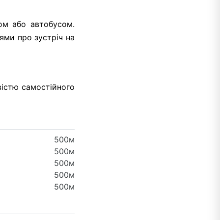
ом або автобусом.
ями про зустріч на
вістю самостійного
500м
500м
500м
500м
500м