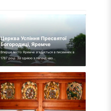
Церква Успіння Пресвятої
Богородиці, Яремче
Вперше місто Яремче згадується в писемних в
1787 році. За однією з легенд наз...