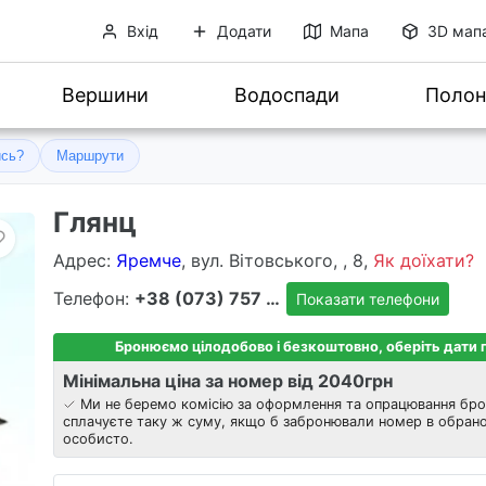
Вхід
Додати
Мапа
3D мап
Вершини
Водоспади
Полон
ись?
Маршрути
Глянц
Адрес
:
Яремче
, вул. Вітовського, , 8,
Як доїхати?
Телефон:
+38 (073) 757 8303
Показати телефони
Бронюємо цілодобово і безкоштовно, оберіть дати
Мінімальна ціна за номер від 2040
грн
Ми не беремо комісію за оформлення та опрацювання бро
сплачуєте таку ж суму, якщо б забронювали номер в обрано
особисто.