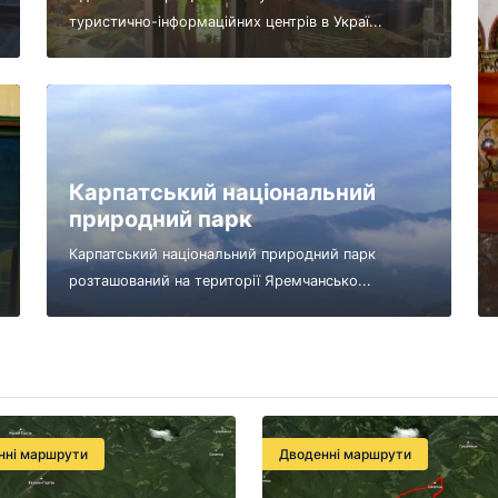
туристично-інформаційних центрів в Украї...
Карпатський національний
природний парк
Карпатський національний природний парк
розташований на території Яремчансько...
нні маршрути
Дводенні маршрути