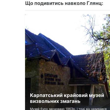
Що подивитись навколо Глянц:
Карпатський крайовий музей
визвольних змагань
Музей було засновано 1963р. і тоді він називався