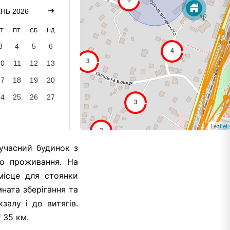
НЬ 2026
Т
ПТ
СБ
НД
3
4
5
6
10
11
12
13
17
18
19
20
24
25
26
27
Leaflet
учасний будинок з
го проживання. На
місце для стоянки
ната зберігання та
алу і до витягів.
 35 км.