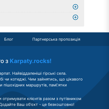
Блог
Партнерська пропозиція
то з
Karpaty.rocks!
рпат. Найвіддаленіші гірські села.
бі чи котеджі. Чим зайнятись, що цікавого
ти пішохідних маршрутів, пам\'ятки
и отримувати клієнтів разом з путівником
Додайте Ваш об'єкт - це безкоштовно
!