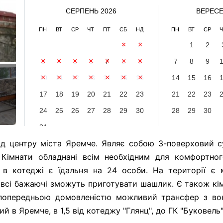
СЕРПЕНЬ 2026
ВЕРЕСЕ
ПН
ВТ
СР
ЧТ
ПТ
СБ
НД
ПН
ВТ
СР
Ч
1
2
1
2
3
4
5
6
7
8
9
7
8
9
10
11
12
13
14
15
16
14
15
16
17
18
19
20
21
22
23
21
22
23
24
25
26
27
28
29
30
28
29
30
31
д центру міста Яремче. Являє собою 3-поверховий с
. Кімнати обладнані всім необхідним для комфортно
 в котеджі є їдальня на 24 особи. На території є 
е всі бажаючі зможуть приготувати шашлик. Є також кім
попередньою домовленістю можливий трансфер з вокз
 в Яремче, в 1,5 від котеджу "Глянц", до ГК "Буковель"