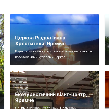
Церква Різдва Івана
Хрестителя, Яремче
В центрі курортного містечка Яремче велично сяє
позолоченими куполами церква ...
Екотуристичний візит-центр,
Яремче
Одним з найкращих та найунікальніших