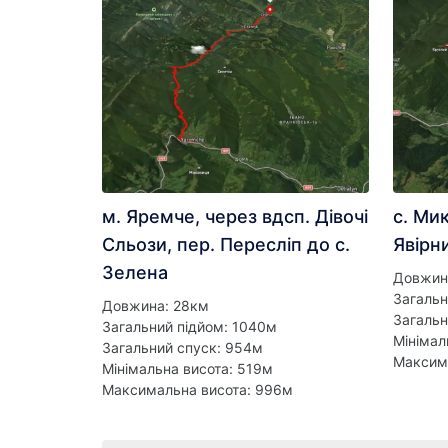
м. Яремче, через вдсп. Дівочі
с. Ми
Сльози, пер. Пересліп до с.
Явірн
Зелена
Довжин
Загальн
Довжина: 28км
Загальн
Загальний підйом: 1040м
Мінімал
Загальний спуск: 954м
Максим
Мінімальна висота: 519м
Максимальна висота: 996м