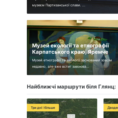
музеєм Партизанської слави. ...
Музей екології та етнографії
Карпатського краю, Яремче
Музей етнографії та екології заснований зовсім
недавно, але вже встиг завоюва...
Найближчі маршрути біля Глянц:
Три дні і більше
Дводе