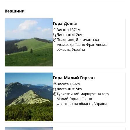
Пішохідні маршрути
Вершини
Скалодром
Оренда альтанок
Гора Довга
Екскурсії регіоном
Висота 1371м
Екстрім-парк
Дистанція: 2км
Поляниця, Яремчанська
Квадротури
міськрада, Івано-Франківська
Paintball / Airsoft
область, Україна
Боулінг
Більярд
Дитячий клуб та розважальний центр
Школа карвінгу
Гора Малий Горган
Сноубайк
Висота 1592м
Прогулянки на собачих упряжках
Дистанція: 5км
Туристичний маршрут на гору
Сноутьюбінг
Малий Горган, Івано-
Сноупарк
Франківська область, Україна
Прокат квадроциклів, снігоходів, скутерів "Segway"
Big-Airbag
Платний критий паркінг на 1 тис. місць знаходиться
біля витягу № 7.