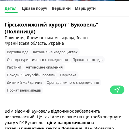
Деталі
Цікаве поруч
Вершини
Маршрути
Гірськолижний курорт "Буковель"
(Поляниця)
Поляниця, Яремчанська міськрада, Івано-
Франківська область, Україна
Верхова їзда
Катання на квадроциклах
Оренда туристичного спорядження
Прокат снігоходів
Рафтинг
Автономне опалення
Походи / Екскурсійні послуги
Парковка
Дитячий майданчик
Оренда лижного спорядження
Прокат велосипедів
Всім відомий Буковель відпочинок забезпечить
висококласний. Це так! Але головне на що треба звернути
увагу у ГК Буковель -
ціни на проживання в
готелі і приватний сектор Поляниця
. Вам обовзково