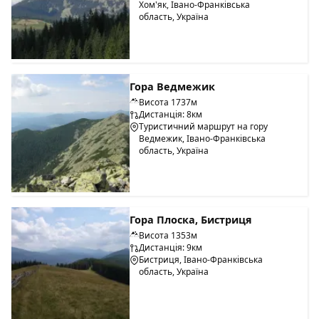
Хом'як, Івано-Франківська
Для безпеки відпочиваючих на всіх атракціонах працюють
область, Україна
досвідчені інструктори, на пляжі акредитовані
рятувальники, а зони для купання і водних розваг
розмежовані.
Гора Ведмежик
Висота 1737м
Дистанція: 8км
Туристичний маршрут на гору
Ведмежик, Івано-Франківська
область, Україна
Гора Плоска, Бистриця
Висота 1353м
Дистанція: 9км
Бистриця, Івано-Франківська
область, Україна
З 2008 року Буковель почав розвиватися як лікувальний і