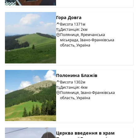
Гора Довга
Висота 1371м
Дистанція: 2км
Поляниця, Яремчанська
міськрада, Івано-Франківська
область, Україна
Полонина Блажів
Інфраструктура
Висота 1302м
Дистанція: 4км
Поляниця, Івано-Франківська
Курорт являє собою містечко, в якому розгорнуто спектр
область, Україна
умов для заняття спортом, бізнесу, відпочинку,
оздоровлення:
60 км підготовлених трас. 100 % обладнано сніговими
гарматами
63 гірськолижних трас усіх рівнів складності: легкі
Церква введення в храм
(новачки-сині), середні (середній рівень-червоні),