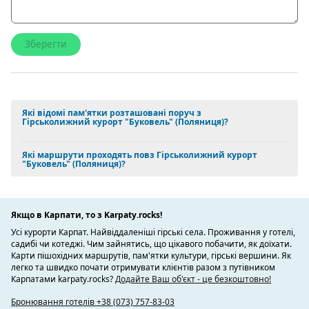
Постійними партнерами школи є: Міністерство освіти і
науки України, Міністерство молоді та спорту України,
Федерація лижного спорту України, Національний
олімпійський комітет України.
Всі інструктори школи пройшли навчання згідно
Які відомі пам'ятки розташовані поруч з
міжнародним стандартам підготовки інструкторів з
Гірськолижний курорт "Буковель" (Поляниця)?
гірсько-лижного та сноуборт спорту — ISIA.
Які маршрути проходять повз Гірськолижний курорт
Велопарк
"Буковель" (Поляниця)?
Знаходиться на території туристичного комплексу
Буковель. Парк обладнаний трасами для різних дисциплін
гірського велоспорту (маунтінбайкінг MTB): Cross-Country,
Якщо в Карпати, то з Karpaty.rocks!
DownHill.
Усі курорти Карпат. Найвіддаленіші гірські села. Проживання у готелі,
Довжина трас для велопрогулянок — 46,7 км, довжина трас
садибі чи котеджі. Чим зайнятись, що цікавого побачити, як доїхати.
для швидкісного спуску — 4,7 км. Байк Парк пропонує 10
Карти пішохідних маршрутів, пам'ятки культури, гірські вершини. Як
маршрутів різного рівня складності та протяжності — від
легко та швидко почати отримувати клієнтів разом з путівником
Карпатами karpaty.rocks?
Додайте Ваш об'єкт - це безкоштовно!
оглядових трас до DownHill і SuperD. За сезон парк відвідує
понад 6000 туристів. Велопарк є організатором та
Бронювання готелів +38 (073) 757-83-03
основною локацією проведення багатьох вело змагань,