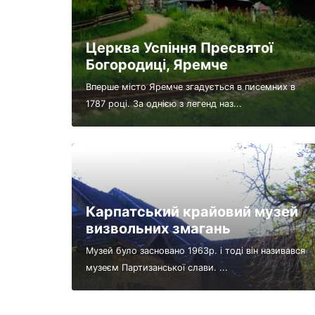
Церква Успіння Пресвятої
Богородиці, Яремче
Вперше місто Яремче згадується в писемних в
1787 році. За однією з легенд наз...
Карпатський крайовий музей
визвольних змагань
Музей було засновано 1963р. і тоді він називався
музеєм Партизанської слави. ...