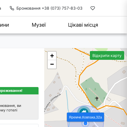
а
Бронювання
+38 (073) 757-83-03
ини
Музеї
Цікаві місця
+
Відкрити карту
−
 проживання!
нювання, ви
му готелі
Яремче,Ковпака,32а