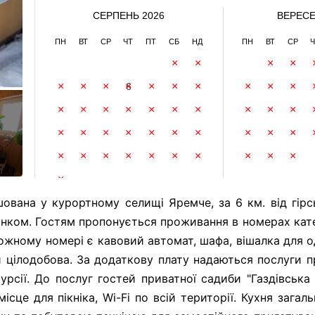
СЕРПЕНЬ 2026
ВЕРЕСЕ
ПН
ВТ
СР
ЧТ
ПТ
СБ
НД
ПН
ВТ
СР
Ч
1
2
1
2
3
4
5
6
7
8
9
7
8
9
10
11
12
13
14
15
16
14
15
16
17
18
19
20
21
22
23
21
22
23
24
25
26
27
28
29
30
28
29
30
31
шована у курортному селищі Яремче, за 6 км. від гір
нком. Гостям пропонується проживання в номерах кате
кожному номері є кавовий автомат, шафа, вішалка для од
и цілодобова. За додаткову плату надаються послуги п
урсії. До послуг гостей приватної садиби "Газдівська
місце для пікніка, Wi-Fi по всій території. Кухня зага