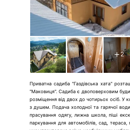
2
Приватна садиба "Газдівська хата" розта
"Маковиця". Садиба є двоповерховим буди
розміщення від двох до чотирьох осіб. У 
з душем. Подача холодної та гарячої вод
прасування одягу, лижна школа, піші екск
паркування для автомобілів, сад, тераса, 