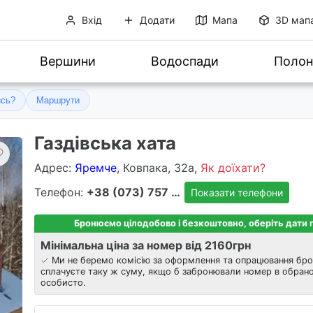
Вхід
Додати
Мапа
3D мап
Вершини
Водоспади
Полон
ись?
Маршрути
Газдівська хата
Адрес
:
Яремче
, Ковпака, 32а,
Як доїхати?
Телефон:
+38 (073) 757 8303
Показати телефони
Бронюємо цілодобово і безкоштовно, оберіть дати
Мінімальна ціна за номер від 2160
грн
Ми не беремо комісію за оформлення та опрацювання бро
сплачуєте таку ж суму, якщо б забронювали номер в обрано
особисто.