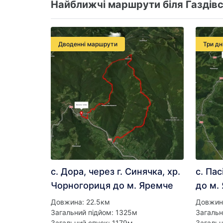
Найближчі маршрути біля Газдівс
Дводенні маршрути
Три дн
с. Дора, через г. Синячка, хр.
с. Пас
Чорногориця до м. Яремче
до м.
Довжина: 22.5км
Довжин
Загальний підйом: 1325м
Загальн
Загальний спуск: 1179м
Загальн