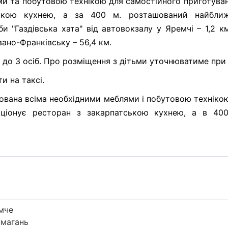
 та побутовою технікою для самостійного приготування 
ською кухнею, а за 400 м. розташований найбли
и "Газдівська хата" від автовокзалу у Яремчі – 1,2 км.
Івано-Франківську – 56,4 км.
до 3 осіб. Про розміщення з дітьми уточнюватиме при
и на таксі.
ована всіма необхідними меблями і побутовою техніко
ункціонує ресторан з закарпатською кухнею, а в 4
емче
змагань