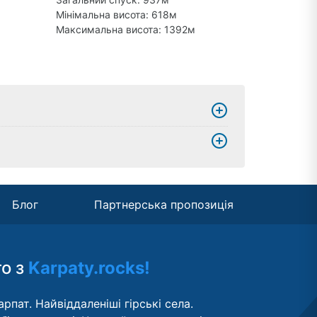
Мінімальна висота: 618м
Максимальна висота: 1392м
Блог
Партнерська пропозиція
то з
Karpaty.rocks!
рпат. Найвіддаленіші гірські села.