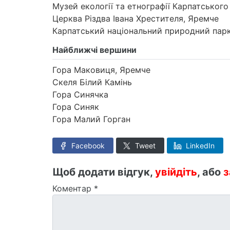
Музей екології та етнографії Карпатськог
Церква Різдва Івана Хрестителя, Яремче
Карпатський національний природний пар
Найближчі вершини
Гора Маковиця, Яремче
Скеля Білий Камінь
Гора Синячка
Гора Синяк
Гора Малий Горган
Facebook
Tweet
LinkedIn
Щоб додати відгук,
увійдіть
, або
з
Коментар
*