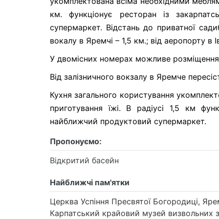
укомплектована всіма необхідними меблями
км. функціонує ресторан із закарпат
супермаркет. Відстань до приватної садиб
вокалу в Яремчі – 1,5 км.; від аеропорту в 
У двомісних номерах можливе розміщення 
Від залізничного вокзалу в Яремче пересіст
Кухня загального користування укомплект
приготування їжі. В радіусі 1,5 км ф
найближчий продуктовий супермаркет.
Пропонуємо:
Відкритий басейн
Найближчі пам'ятки
Церква Успіння Пресвятої Богородиці, Яр
Карпатський крайовий музей визвольних 