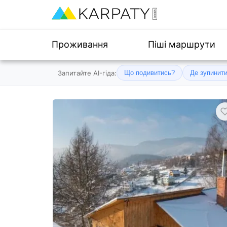
Проживання
Піші маршрути
Запитайте AI-гіда:
Що подивитись?
Де зупинит