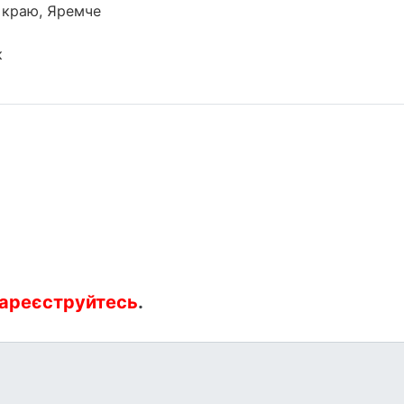
о краю, Яремче
к
ареєструйтесь
.