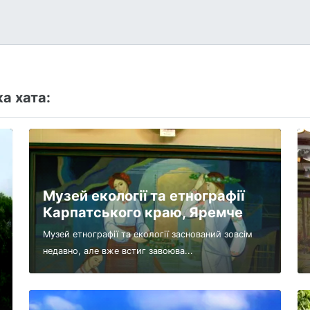
а хата:
Музей екології та етнографії
Карпатського краю, Яремче
Музей етнографії та екології заснований зовсім
недавно, але вже встиг завоюва...