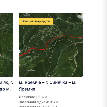
Кільцеві маршрути
'як, г.
м. Яремче – г. Синячка – м.
до м.
Яремче
Довжина: 16.8км
Загальний підйом: 917м
Загальний спуск: 937м