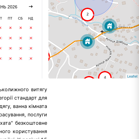
НЬ 2026
Т
ПТ
СБ
НД
3
4
5
6
10
11
12
13
17
18
19
20
24
25
26
27
Leaflet
ськолижного витягу
горії стандарт для
ягу, ванна кімната
расування, послуги
 хата" безкоштовне
льного користування