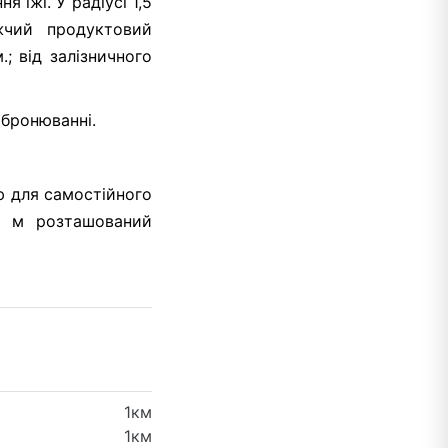
їжі. У радіусі 1,5
жчий продуктовий
; від залізничного
 бронюванні.
ю для самостійного
00 м розташований
1км
1км