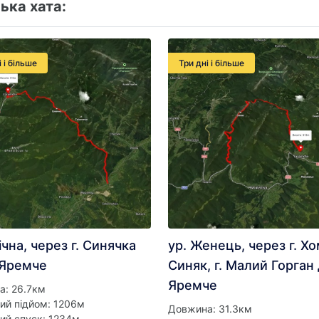
ька хата:
і і більше
Три дні і більше
ічна, через г. Синячка
ур. Женець, через г. Хом
 Яремче
Синяк, г. Малий Горган 
Яремче
а: 26.7км
ий підйом: 1206м
Довжина: 31.3км
ий спуск: 1234м