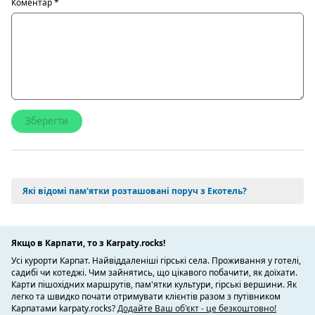
Коментар
*
Які відомі пам'ятки розташовані поруч з Екотель?
Якщо в Карпати, то з Karpaty.rocks!
Усі курорти Карпат. Найвіддаленіші гірські села. Проживання у готелі,
садибі чи котеджі. Чим зайнятись, що цікавого побачити, як доїхати.
Карти пішохідних маршрутів, пам'ятки культури, гірські вершини. Як
легко та швидко почати отримувати клієнтів разом з путівником
Карпатами karpaty.rocks?
Додайте Ваш об'єкт - це безкоштовно!