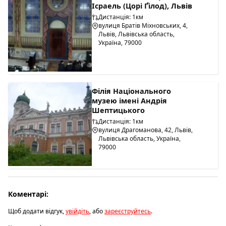
Ісраель (Цорі Ґілод), Львів
Дистанція: 1км
вулиця Братів Міхновських, 4,
Львів, Львівська область,
Україна, 79000
Філія Національного
музею імені Андрія
Шептицького
Дистанція: 1км
вулиця Драгоманова, 42, Львів,
Львівська область, Україна,
79000
Коментарі:
Щоб додати відгук,
увійдіть
, або
зареєструйтесь
.