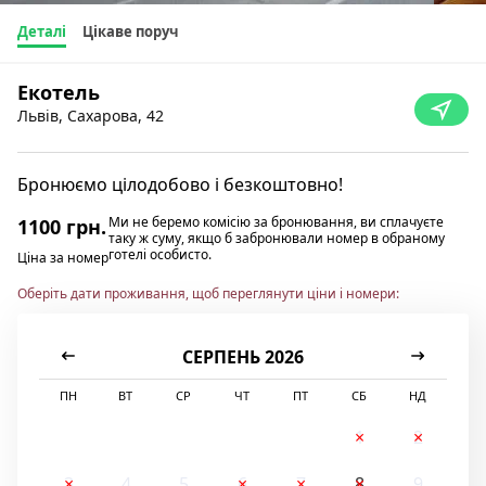
Деталі
Цікаве поруч
Екотель
Львів, Сахарова, 42
Бронюємо цілодобово і безкоштовно!
Ми не беремо комісію за бронювання, ви сплачуєте
1100 грн.
таку ж суму, якщо б забронювали номер в обраному
готелі особисто.
Ціна за номер
Оберіть дати проживання, щоб переглянути ціни і номери:
СЕРПЕНЬ 2026
ПН
ВТ
СР
ЧТ
ПТ
СБ
НД
1
2
3
4
5
6
7
8
9