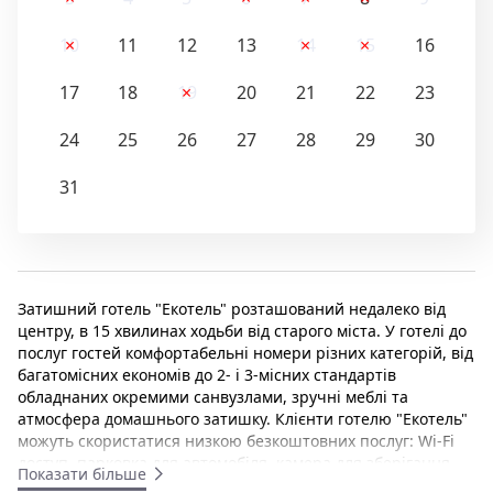
10
11
12
13
14
15
16
17
18
19
20
21
22
23
24
25
26
27
28
29
30
31
Затишний готель "Екотель" розташований недалеко від
центру, в 15 хвилинах ходьби від старого міста. У готелі до
послуг гостей комфортабельні номери різних категорій, від
багатомісних економів до 2- і 3-місних стандартів
обладнаних окремими санвузлами, зручні меблі та
атмосфера домашнього затишку. Клієнти готелю "Екотель"
можуть скористатися низкою безкоштовних послуг: Wi-Fi
доступ, парковка для автомобіля, камера для зберігання
Показати більше
речей, туристична інформація. В готелі працює