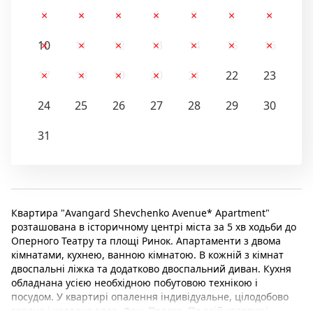
3
4
5
6
7
8
9
10
11
12
13
14
15
16
17
18
19
20
21
22
23
24
25
26
27
28
29
30
31
Квартира "Avangard Shevchenko Avenue* Apartment"
розташована в історичному центрі міста за 5 хв ходьби до
Оперного Театру та площі Ринок. Апартаменти з двома
кімнатами, кухнею, ванною кімнатою. В кожній з кімнат
двоспальні ліжка та додатково двоспальний диван. Кухня
обладнана усією необхідною побутовою технікою і
посудом. У квартирі опалення індивідуальне, цілодобово
гаряча і холодна вода. Фен. Праска. По всій квартирі