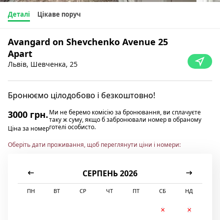
Деталі
Цікаве поруч
Avangard on Shevchenko Avenue 25
Apart
Львів, Шевченка, 25
Бронюємо цілодобово і безкоштовно!
Ми не беремо комісію за бронювання, ви сплачуєте
3000 грн.
таку ж суму, якщо б забронювали номер в обраному
готелі особисто.
Ціна за номер
Оберіть дати проживання, щоб переглянути ціни і номери:
СЕРПЕНЬ 2026
ПН
ВТ
СР
ЧТ
ПТ
СБ
НД
1
2