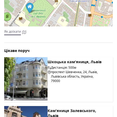
3
Як доїхати
3
Цікаве поруч
Шкоцька кам'яниця, Львів
Дистанція: 500м
проспект Шевченка, 24, Львів,
Львівська область, Україна,
79000
Кам'яниця Залевського,
Львів