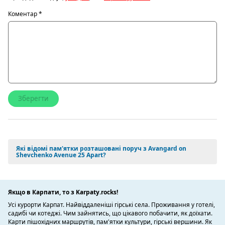
Коментар
*
Які відомі пам'ятки розташовані поруч з Avangard on
Shevchenko Avenue 25 Apart?
Якщо в Карпати, то з Karpaty.rocks!
Усі курорти Карпат. Найвіддаленіші гірські села. Проживання у готелі,
садибі чи котеджі. Чим зайнятись, що цікавого побачити, як доїхати.
Карти пішохідних маршрутів, пам'ятки культури, гірські вершини. Як