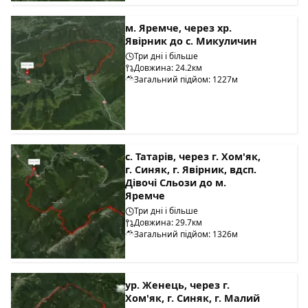
м. Яремче, через хр.
Явірник до с. Микуличин
Три дні і більше
Довжина: 24.2км
Загальний підйом: 1227м
с. Татарів, через г. Хом'як,
г. Синяк, г. Явірник, вдсп.
Дівочі Сльози до м.
Яремче
Три дні і більше
Довжина: 29.7км
Загальний підйом: 1326м
ур. Женець, через г.
Хом'як, г. Синяк, г. Малий