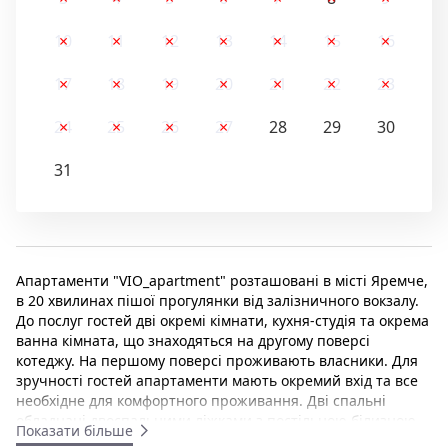
10
11
12
13
14
15
16
17
18
19
20
21
22
23
24
25
26
27
28
29
30
31
Апартаменти "VIO_apartment" розташовані в місті Яремче,
в 20 хвилинах пішої прогулянки від залізничного вокзалу.
До послуг гостей дві окремі кімнати, кухня-студія та окрема
ванна кімната, що знаходяться на другому поверсі
котеджу. На першому поверсі проживають власники. Для
зручності гостей апартаменти мають окремий вхід та все
необхідне для комфортного проживання. Дві спальні
обладнані двоспальними ліжками з постільною білизною,
Показати більше
телевізором з плоским екраном, приліжковими тумбами. В