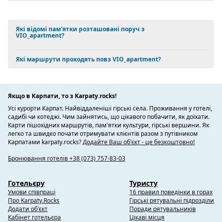
Які відомі пам'ятки розташовані поруч з
VIO_apartment?
Які маршрути проходять повз VIO_apartment?
Якщо в Карпати, то з Karpaty.rocks!
Усі курорти Карпат. Найвіддаленіші гірські села. Проживання у готелі,
садибі чи котеджі. Чим зайнятись, що цікавого побачити, як доїхати.
Карти пішохідних маршрутів, пам'ятки культури, гірські вершини. Як
легко та швидко почати отримувати клієнтів разом з путівником
Карпатами karpaty.rocks?
Додайте Ваш об'єкт - це безкоштовно!
Бронювання готелів +38 (073) 757-83-03
Готельєру
Туристу
Умови співпраці
16 правил поведінки в горах
Про Karpaty.Rocks
Гірські рятувальні підрозділи
Додати об'єкт
Поради рятувальників
Кабінет готельєра
Цікаві місця