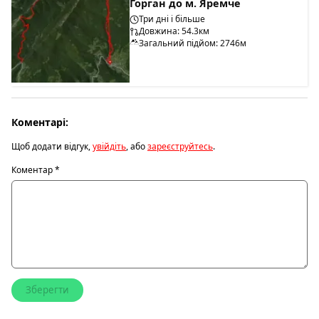
Горган до м. Яремче
Три дні і більше
Довжина: 54.3км
Загальний підйом: 2746м
Коментарі:
Щоб додати відгук,
увійдіть
, або
зареєструйтесь
.
Коментар
*