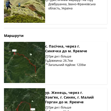
Довбушанка, Івано-Франківська
область, Україна
Маршрути
с. Пасічна, через г.
Синячка до м. Яремче
Три дні і більше
Довжина: 26.7км
Загальний підйом: 1206м
ур. Женець, через г.
Хом'як, г. Синяк, г. Малий
Горган до м. Яремче
Три дні і більше