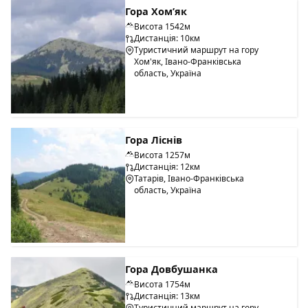
Гора Хом’як
Висота 1542м
Дистанція: 10км
Туристичний маршрут на гору
Хом'як, Івано-Франківська
область, Україна
Гора Ліснів
Висота 1257м
Дистанція: 12км
Татарів, Івано-Франківська
область, Україна
Гора Довбушанка
Висота 1754м
Дистанція: 13км
Туристичний маршрут на гору