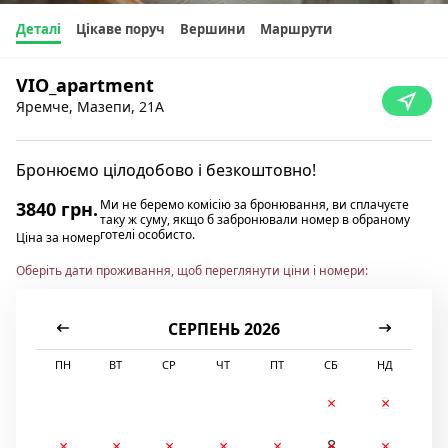
Деталі
Цікаве поруч
Вершини
Маршрути
VIO_apartment
Яремче, Мазепи, 21А
Бронюємо цілодобово і безкоштовно!
Ми не беремо комісію за бронювання, ви сплачуєте
3840 грн.
таку ж суму, якщо б забронювали номер в обраному
готелі особисто.
Ціна за номер
Оберіть дати проживання, щоб переглянути ціни і номери:
СЕРПЕНЬ 2026
ПН
ВТ
СР
ЧТ
ПТ
СБ
НД
1
2
3
4
5
6
7
8
9