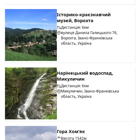
Історико-краєзнавчий
музей, Ворохта
Дистанція: 6км
вулиця Данила Галицького 76,
Ворохта, Івано-Франківська
область, Україна
Нарінецький водоспад,
Микуличин
Дистанція: 6км
Микуличин, Івано-Франківська
область, Україна
Гора Хом’як
Висота 1542м