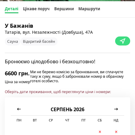
Деталі
Цікаве поруч
Вершини
Маршрути
У Бажанів
Татарів, вул. Незалежності (Довбуша), 47А
Сауна
Відкритий басейн
Бронюємо цілодобово і безкоштовно!
Ми не беремо комісію за бронювання, ви сплачуєте
6600 грн.
таку ж суму, якщо б забронювали номер в обраному
готелі особисто.
Ціна за номер
Оберіть дати проживання, щоб переглянути ціни і номери:
СЕРПЕНЬ 2026
ПН
ВТ
СР
ЧТ
ПТ
СБ
НД
1
2