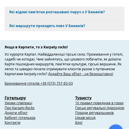
Які відомі пам'ятки розташовані поруч з У Бажанів?
Які маршрути проходять повз У Бажанів?
Якщо в Карпати, то з Karpaty.rocks!
Усі курорти Карпат. Найвіддаленіші гірські села. Проживання у готелі,
садибі чи котеджі. Чим зайнятись, що цікавого побачити, як доїхати.
Карти пішохідних маршрутів, пам'ятки культури, гірські вершини. Як
легко та швидко почати отримувати клієнтів разом з путівником
Карпатами karpaty.rocks?
Додайте Ваш об'єкт - це безкоштовно!
Бронювання готелів +38 (073) 757-83-03
Готельєру
Туристу
Умови співпраці
16 правил поведінки в горах
Про Karpaty.Rocks
Гірські рятувальні підрозділи
Додати об'єкт
Поради рятувальників
Кабінет готельєра
Цікаві місця
Контакти
Блог