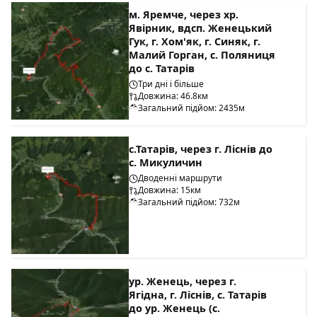
м. Яремче, через хр.
Явірник, вдсп. Женецький
Гук, г. Хом'як, г. Синяк, г.
Малий Горган, с. Поляниця
до с. Татарів
Три дні і більше
Довжина: 46.8км
Загальний підйом: 2435м
с.Татарів, через г. Ліснів до
с. Микуличин
Дводенні маршрути
Довжина: 15км
Загальний підйом: 732м
ур. Женець, через г.
Ягідна, г. Ліснів, с. Татарів
до ур. Женець (с.