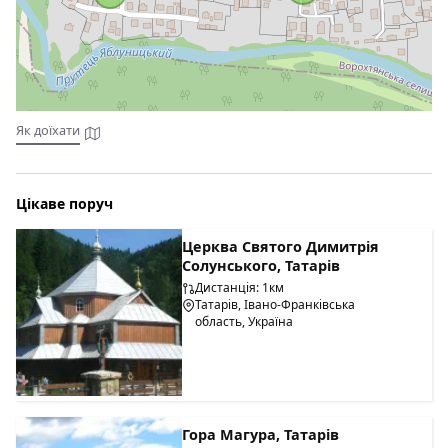
Котедж "У Бажанів" має в своєму розпорядженні повністю
обладнану кухню, де постояльці можуть самостійно
готувати. На відстані 1 км є кафе, ресторани, колиби.
Як доїхати
Цікаве поруч
Церква Святого Димитрія
Солунського, Татарів
Дистанція: 1км
Татарів, Івано-Франківська
область, Україна
Гора Магура, Татарів