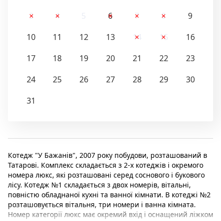
3
4
5
6
7
8
9
10
11
12
13
14
15
16
17
18
19
20
21
22
23
24
25
26
27
28
29
30
31
Котедж "У Бажанів", 2007 року побудови, розташований в
Татарові. Комплекс складається з 2-х котеджів і окремого
номера люкс, які розташовані серед соснового і букового
лісу. Котедж №1 складається з двох номерів, вітальні,
повністю обладнаної кухні та ванної кімнати. В котеджі №2
розташовується вітальня, три номери і ванна кімната.
Номер категорії люкс має окремий вхід і оснащений ліжком