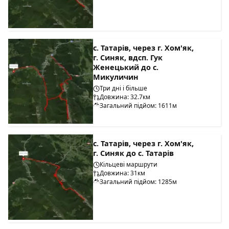
с. Татарів, через г. Хом'як,
г. Синяк, вдсп. Гук
Женецький до с.
Микуличин
Три дні і більше
Довжина: 32.7км
Загальний підйом: 1611м
с. Татарів, через г. Хом'як,
г. Синяк до с. Татарів
Кільцеві маршрути
Довжина: 31км
Загальний підйом: 1285м