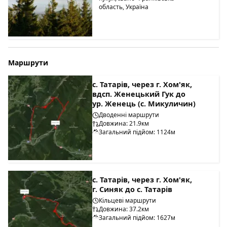
область, Україна
Маршрути
с. Татарів, через г. Хом'як,
вдсп. Женецький Гук до
ур. Женець (с. Микуличин)
Дводенні маршрути
Довжина: 21.9км
Загальний підйом: 1124м
с. Татарів, через г. Хом'як,
г. Синяк до с. Татарів
Кільцеві маршрути
Довжина: 37.2км
Загальний підйом: 1627м