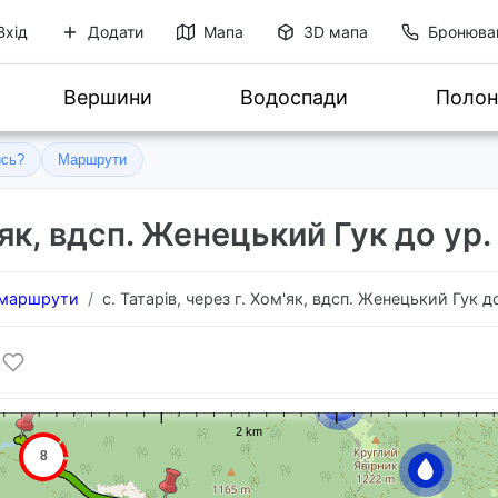
Вхід
Додати
Мапа
3D мапа
Бронюва
Вершини
Водоспади
Полон
ись?
Маршрути
м'як, вдсп. Женецький Гук до у
 маршрути
с. Татарів, через г. Хом'як, вдсп. Женецький Гук 