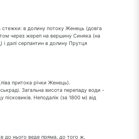
ь стежки: в долину потоку Женець (довга
ребтом через жереп на вершину Синяка (на
) і далі серпантин в долину Прутця
ліва притока річки Женець).
ськраді. Загальна висота перепаду води -
 пісковиків. Неподалік (за 1800 м) від
е до нього веде пряма, до того ж,