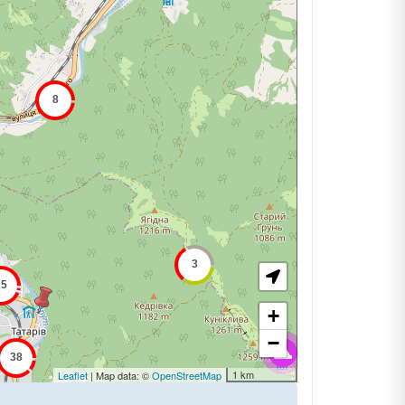
+
−
1 km
Leaflet
| Map data: ©
OpenStreetMap