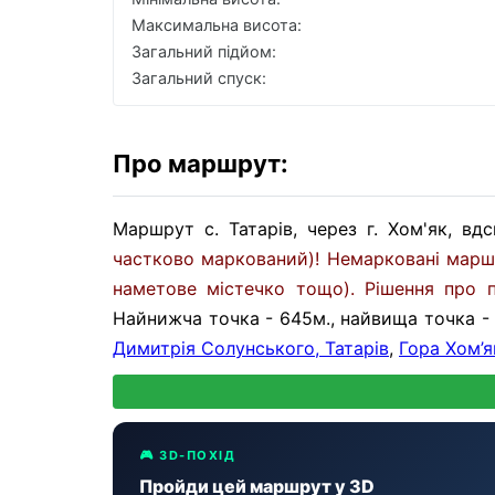
Максимальна висота:
Загальний підйом:
Загальний спуск:
Про маршрут:
Маршрут с. Татарів, через г. Хом'як, в
частково маркований)! Немарковані марш
наметове містечко тощо). Рішення про 
Найнижча точка - 645м., найвища точка -
Димитрія Солунського, Татарів
,
Гора Хом’я
🎮 3D-ПОХІД
Пройди цей маршрут у 3D