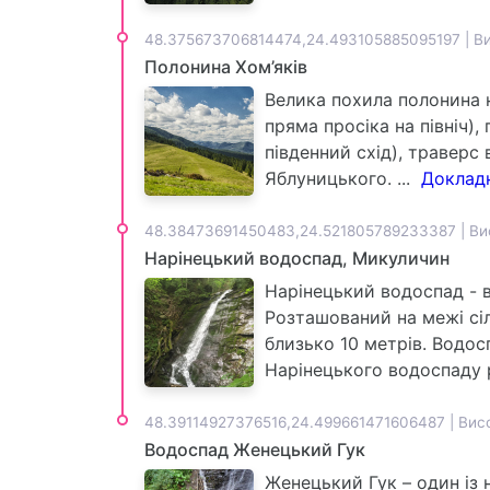
48.375673706814474,24.493105885095197 | Ви
Полонина Хом’яків
Велика похила полонина н
пряма просіка на північ)
південний схід), траверс
Яблуницького. ...
Докладн
48.38473691450483,24.521805789233387 | Ви
Нарінецький водоспад, Микуличин
Нарінецький водоспад - в
Розташований на межі сіл
близько 10 метрів. Водосп
Нарінецького водоспаду
48.39114927376516,24.499661471606487 | Вис
Водоспад Женецький Гук
Женецький Гук – один із 