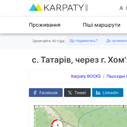
Проживання
Піші маршрути
Запитайте AI-гіда:
Що подивитись?
Де зупинит
с. Татарів, через г. Хо
Karpaty.ROCKS
Пішохідні
Facebook
Tweet
LinkedIn