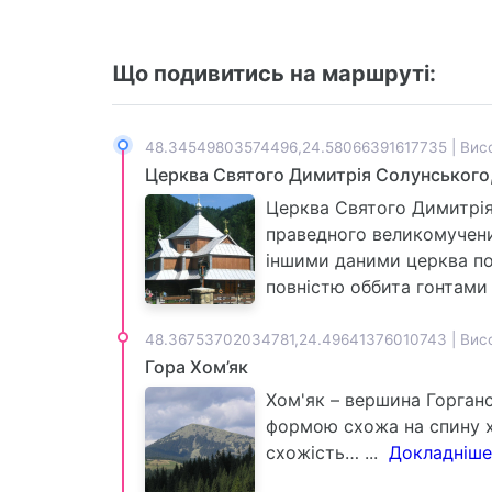
Що подивитись на маршруті:
48.34549803574496,24.58066391617735 | Висо
Церква Святого Димитрія Солунського,
Церква Святого Димитрія 
праведного великомучени
іншими даними церква пох
повністю оббита гонтами д
48.36753702034781,24.49641376010743 | Висо
Гора Хом’як
Хом'як – вершина Горган
формою схожа на спину хо
схожість… ...
Докладніше.