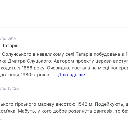
та: 691м
 Татарів
Солунського в невеликому селі Татарів побудована в 1
ка Дмитра Слуцького. Автором проекту церкви виступ
одить з 1856 року. Очевидно, постала на місці поперед
о кінця 1980-х років. ...
Докладніше...
та: 1542м
ського гірського масиву висотою 1542 м. Подейкують, 
м’яка. Мабуть, у кого добре розвинута фантазія, то б
..