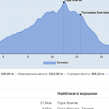
Гора Хом’як
Полонина Хом’яків
6
8
10
12
14
Elevation
:
645.00 m
Максимальна висота:
1523.00 m
Середня висота:
906.24 m
Найближчі вершини
21.9км
Гора Хом’як
645м
Гора Магура, Татарів