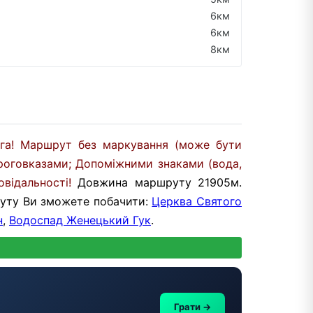
6км
6км
8км
ага! Маршрут без маркування (може бути
роговказами; Допоміжними знаками (вода,
відальності!
Довжина маршруту 21905м.
руту Ви зможете побачити:
Церква Святого
н
,
Водоспад Женецький Гук
.
Грати →