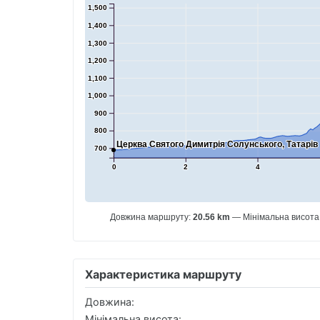
1,500
1,400
1,300
1,200
1,100
1,000
900
800
Церква Святого Димитрія Солунського, Татарів
700
0
2
4
Довжина маршруту:
20.56 km
Мінімальна висота
Характеристика маршруту
Довжина:
Мінімальна висота: