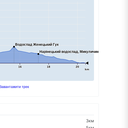
Водоспад Женецький Гук
Нарінецький водоспад, Микуличин
16
18
20
km
Завантажити трек
3км
5км