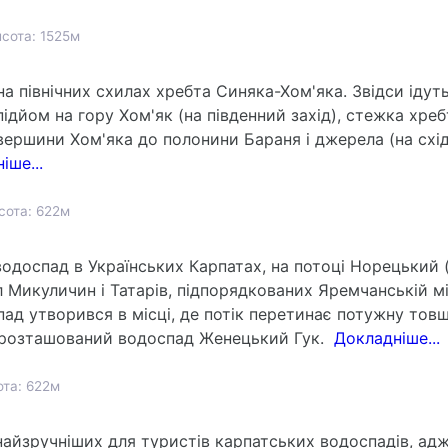
сота: 1525м
а північних схилах хребта Синяка-Хом'яка. Звідси ідут
, підйом на гору Хом'як (на південний захід), стежка х
 вершини Хом'яка до полонини Бараня і джерела (на схід
іше...
сота: 622м
одоспад в Українських Карпатах, на потоці Норецький (
 Микуличин і Татарів, підпорядкованих Яремчанській мі
ад утворився в місці, де потік перетинає потужну товщу
 розташований водоспад Женецький Гук.
Докладніше...
ота: 622м
найзручніших для туристів карпатських водоспадів, адж