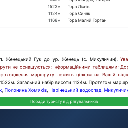
1523м
Гора Ліснів
1124м
Гора Синяк
1168м
Гора Малий Горган
дсп. Женецький Гук до ур. Женець (с. Микуличин).
Ув
рути не оснащуються: Інформаційними таблицями; До
проходження маршруту лежить цілком на Вашій відпо
 1523м. Загальний набір висоти 1124м. Протягом марш
к
,
Полонина Хом’яків
,
Нарінецький водоспад, Микуличи
Поради туристу від рятувальників