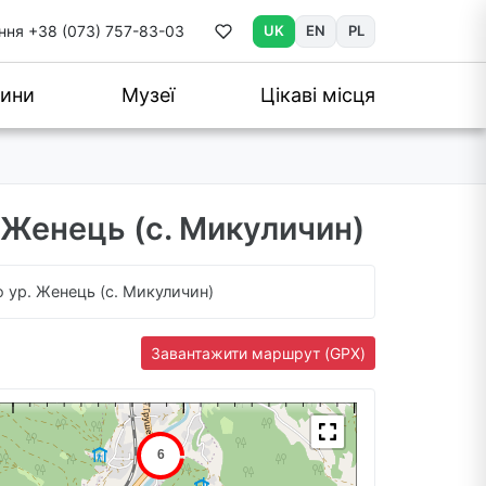
ння
+38 (073) 757-83-03
UK
EN
PL
ини
Музеї
Цікаві місця
р. Женець (с. Микуличин)
до ур. Женець (с. Микуличин)
Завантажити маршрут (GPX)