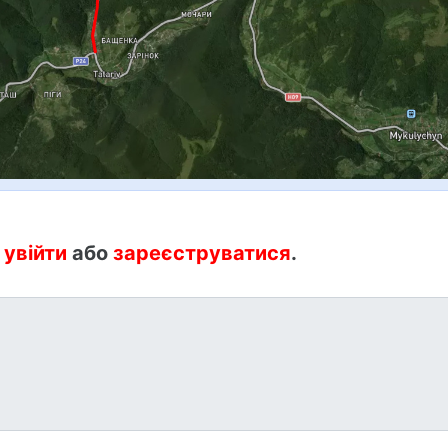
:
увійти
або
зареєструватися
.