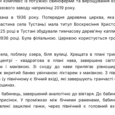
й комплекс із потужної свиноферми та вирощування ко
зового заводу наприкінці 2019 року.
вана в 1936 року. Попередня деревяна церква, яка
частина села Тустань) мала титул Воскресіння Христо
1925 році в Тустані збудували тимчасову дерев'яну капл
 1936 році. Була філіальною. Церквою користується гр
ела, поблизу озера, біля вулиці. Хрещата в плані три
ентрі - квадратова в плані нава, завершена світ
м і маківкою. Зі сходу до нави прилягає рівноши
 вкритий банею увінчаною ліхтарем з маківкою. З півн
(у північному є бічний вхід), які завершують гранчасті 
ршинах.
бабинець, завершений аналогічно до вівтаря. До бабин
рисінок. У проміжках між бічними раменами, бабин
ликі зашклені ганки, через північний є головний вх