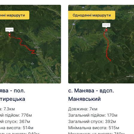
нні маршрути
Одноденні маршрути
ява - пол.
с. Манява - вдсп.
тирецька
Манявський
: 7.3км
Довжина: 7км
ий підйом: 776м
Загальний підйом: 170м
ий спуск: 367м
Загальний спуск: 392м
ьна висота: 514м
Мінімальна висота: 515м
льна висота: 940м
Максимальна висота: 740м