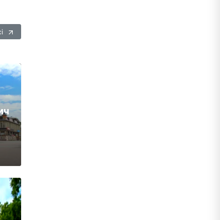
сі
ич