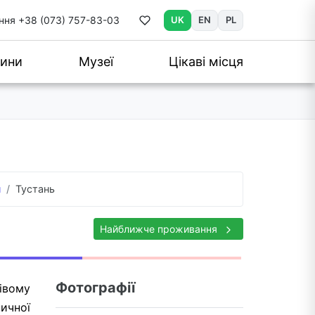
ння
+38 (073) 757-83-03
UK
EN
PL
ини
Музеї
Цікаві місця
н
Тустань
Найближче проживання
Фотографії
лівому
ичної