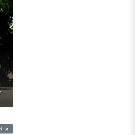
і
,
,
сі