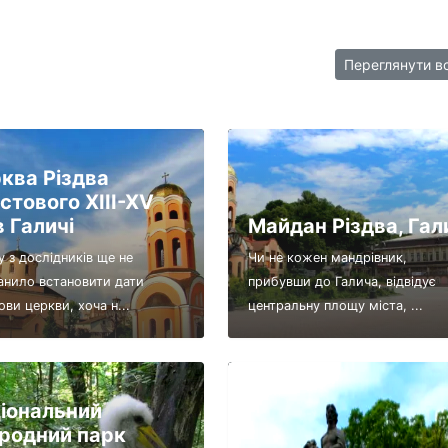
Переглянути в
ква Різдва
стового XIII-XV
в Галичі
Майдан Різдва, Гал
у з дослідників ще не
Чи не кожен мандрівник,
анило встановити дати
прибувши до Галича, відвідує
ви церкви, хоча н...
центральну площу міста, ...
іональний
родний парк