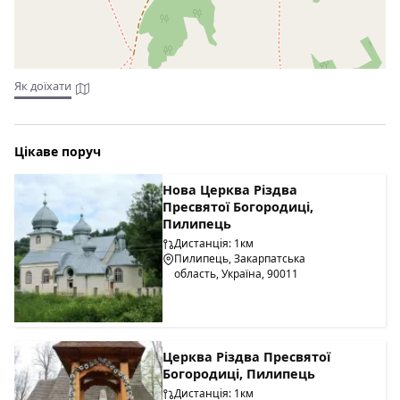
Чоп М06. В селі Нижні Ворота повернути на Воловець і
їхати у напрямку до Міжгір'я. У с.Пилипець повернути
праворуч Рукавички і їхати 2км, садиба по правій стороні,
або власники зорієнтують по телефону.
Як доїхати
Їжу можна готувати самостійно на наявній кухні, або
замовити у господарів (за окрему плату).
Цікаве поруч
Нова Церква Різдва
Пресвятої Богородиці,
Пилипець
Дистанція: 1км
Пилипець, Закарпатська
область, Україна, 90011
Церква Різдва Пресвятої
Богородиці, Пилипець
Дистанція: 1км