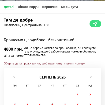
Деталі
Цікаве поруч
Вершини
Маршрути
Там де добре
Пилипець, Центральна, 158
Бронюємо цілодобово і безкоштовно!
Ми не беремо комісію за бронювання, ви сплачуєте
4800 грн.
таку ж суму, якщо б забронювали номер в обраному
готелі особисто.
Ціна за номер
Оберіть дати проживання, щоб переглянути ціни і номери:
СЕРПЕНЬ 2026
ПН
ВТ
СР
ЧТ
ПТ
СБ
НД
1
2
3
4
5
6
7
8
9