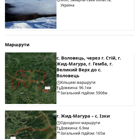
Україна
Маршрути
с. Воловець, через г. Стій, г.
Жид-Магура, г. Гемба, г.
Великий Верх до с.
Воловець
Кільцеві маршрути
Довжина: 96.1км
Загальний підйом: 5908м
г. Жид-Магура – с. Ізки
Одноденні маршрути
Довжина: 6.9км
Загальний підйом: 165м