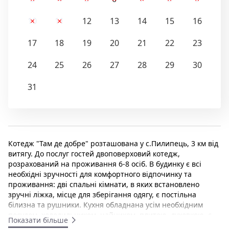
10
11
12
13
14
15
16
17
18
19
20
21
22
23
24
25
26
27
28
29
30
31
Котедж "Там де добре" розташована у с.Пилипець, 3 км від
витягу. До послуг гостей двоповерховий котедж,
розрахований на проживання 6-8 осіб. В будинку є всі
необхідні зручності для комфортного відпочинку та
проживання: дві спальні кімнати, в яких встановлено
зручні ліжка, місце для зберігання одягу, є постільна
білизна та рушники. Кухня обладнана усім необхідним
посудом, холодильником, чайником, плитою, духовкою, є
Показати більше
пральна машина. Обідня зона оснащена столом зі