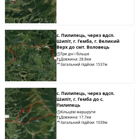
с. Пилипець, через вдсп.
Шипіт, г. Гемба, г. Великий
Верх до смт. Воловець
Три дні і більше
Довжина: 28.8км
Загальний підйом: 1537м
с. Пилипець, через вдсп.
Шипіт, г. Гемба до с.
Пилипець
Кільцеві маршрути
Довжина: 17.7км
Загальний підйом: 1039м