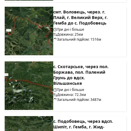
смт. Воловець, через. г.
Плай, г. Великий Верх, г.
Гемба до с. Подобовець
Три дні і більше
Довжина: 25км
Загальний підйом: 1516м
с. Скотарське, через пол.
Боржава, пол. Палений
Грунь до вдсх.
Вільшанське
Три дні і більше
Довжина: 72.3км
Загальний підйом: 3487м
с. Подобовець, через вдсп.
Шипіт, г. Гемба, г. Жид-