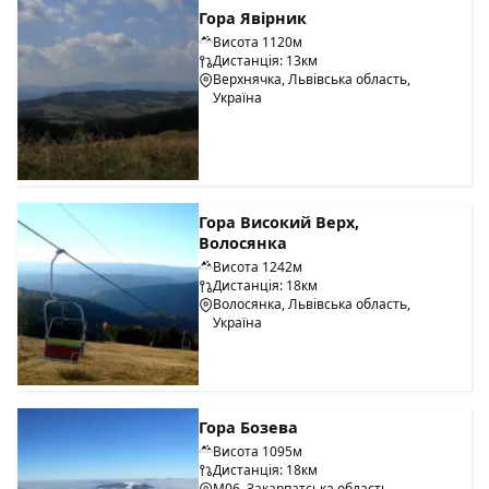
Гора Явірник
Висота 1120м
Дистанція: 13км
Верхнячка, Львівська область,
Україна
Гора Високий Верх,
Волосянка
Висота 1242м
Дистанція: 18км
Волосянка, Львівська область,
Україна
Гора Бозева
Висота 1095м
Дистанція: 18км
М06, Закарпатська область,