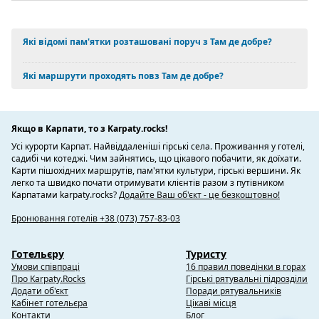
Які відомі пам'ятки розташовані поруч з Там де добре?
Які маршрути проходять повз Там де добре?
Якщо в Карпати, то з Karpaty.rocks!
Усі курорти Карпат. Найвіддаленіші гірські села. Проживання у готелі,
садибі чи котеджі. Чим зайнятись, що цікавого побачити, як доїхати.
Карти пішохідних маршрутів, пам'ятки культури, гірські вершини. Як
легко та швидко почати отримувати клієнтів разом з путівником
Карпатами karpaty.rocks?
Додайте Ваш об'єкт - це безкоштовно!
Бронювання готелів +38 (073) 757-83-03
Готельєру
Туристу
Умови співпраці
16 правил поведінки в горах
Про Karpaty.Rocks
Гірські рятувальні підрозділи
Додати об'єкт
Поради рятувальників
Кабінет готельєра
Цікаві місця
Контакти
Блог