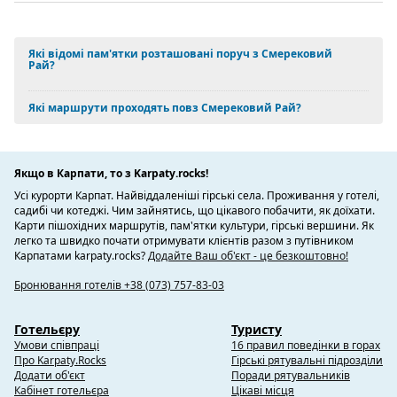
Які відомі пам'ятки розташовані поруч з Смерековий
Рай?
Які маршрути проходять повз Смерековий Рай?
Якщо в Карпати, то з Karpaty.rocks!
Усі курорти Карпат. Найвіддаленіші гірські села. Проживання у готелі,
садибі чи котеджі. Чим зайнятись, що цікавого побачити, як доїхати.
Карти пішохідних маршрутів, пам'ятки культури, гірські вершини. Як
легко та швидко почати отримувати клієнтів разом з путівником
Карпатами karpaty.rocks?
Додайте Ваш об'єкт - це безкоштовно!
Бронювання готелів +38 (073) 757-83-03
Готельєру
Туристу
Умови співпраці
16 правил поведінки в горах
Про Karpaty.Rocks
Гірські рятувальні підрозділи
Додати об'єкт
Поради рятувальників
Кабінет готельєра
Цікаві місця