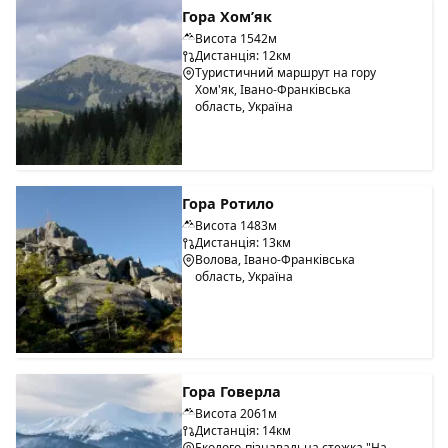
Гора Хом’як
Висота 1542м
Дистанція: 12км
Туристичний маршрут на гору
Хом'як, Івано-Франківська
область, Україна
Гора Ротило
Висота 1483м
Дистанція: 13км
Волова, Івано-Франківська
область, Україна
Гора Говерла
Висота 2061м
Дистанція: 14км
Еколого-пізнавальна стежка "На