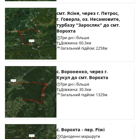
смт. Ясіня, через г. Петрос,
г. Говерла, оз. Несамовите,
турбазу "Заросляк" до смт.
Ворохта
Три дні і більше
Довжина: 60.3км
Загальний підйом: 2258м
с. Вороненко, через г.
Кукул до смт. Ворохта
Три дні і більше
Довжина: 30.3км
Загальний підйом: 1329м
с. Ворохта - пер. Ріжі
Одноденні маршрути