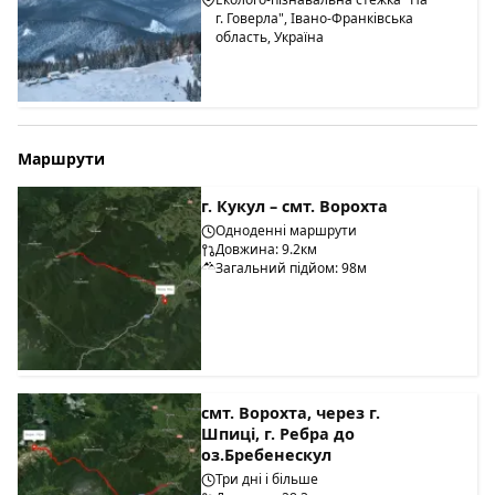
г. Говерла", Івано-Франківська
область, Україна
Маршрути
г. Кукул – смт. Ворохта
Одноденні маршрути
Довжина: 9.2км
Загальний підйом: 98м
смт. Ворохта, через г.
Шпиці, г. Ребра до
оз.Бребенескул
Три дні і більше