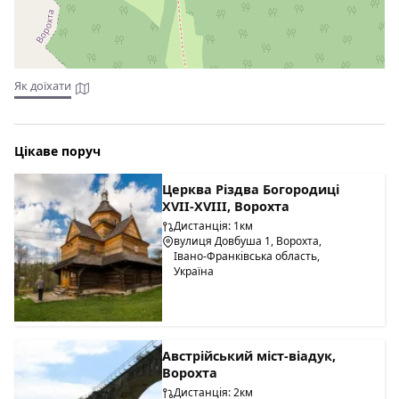
з господарями в центрі.
Харчування в садибі "Смерековий Рай" за домовленістю з
господарями, є можливість самостійного приготування їжі.
Як доїхати
Цікаве поруч
Церква Різдва Богородиці
ХVІІ-ХVІІІ, Ворохта
Дистанція: 1км
вулиця Довбуша 1, Ворохта,
Івано-Франківська область,
Україна
Австрійський міст-віадук,
Ворохта
Дистанція: 2км