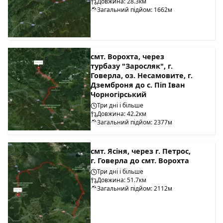
Довжина: 28.3км
Загальний підйом: 1662м
смт. Ворохта, через
турбазу "Заросляк", г.
Говерла, оз. Несамовите, г.
Дземброня до с. Піп Іван
Чорногірський
Три дні і більше
Довжина: 42.2км
Загальний підйом: 2377м
смт. Ясіня, через г. Петрос,
г. Говерла до смт. Ворохта
Три дні і більше
Довжина: 51.7км
Загальний підйом: 2112м