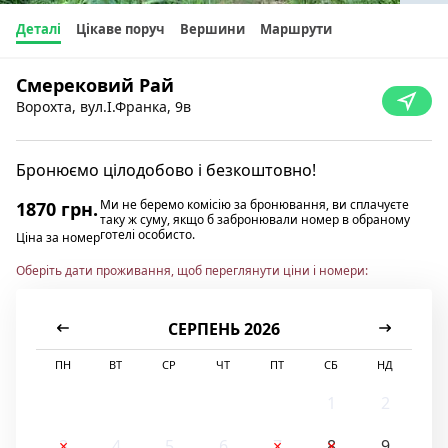
Деталі
Цікаве поруч
Вершини
Маршрути
Смерековий Рай
Ворохта, вул.І.Франка, 9в
Бронюємо цілодобово і безкоштовно!
Ми не беремо комісію за бронювання, ви сплачуєте
1870 грн.
таку ж суму, якщо б забронювали номер в обраному
готелі особисто.
Ціна за номер
Оберіть дати проживання, щоб переглянути ціни і номери:
СЕРПЕНЬ 2026
ПН
ВТ
СР
ЧТ
ПТ
СБ
НД
1
2
3
4
5
6
7
8
9