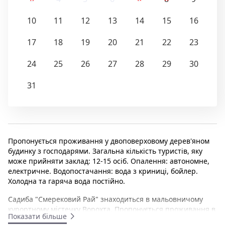
10
11
12
13
14
15
16
17
18
19
20
21
22
23
24
25
26
27
28
29
30
31
Пропонується проживання у двоповерховому дерев'яном
будинку з господарями. Загальна кількість туристів, яку
може прийняти заклад: 12-15 осіб. Опалення: автономне,
електричне. Водопостачання: вода з криниці, бойлер.
Холодна та гаряча вода постійно.
Садиба "Смерековий Рай" знаходиться в мальовничому
курортному містечку Ворохта. Пропонується проживання в
Показати більше
двоповерховому дерев'яному будинку з господарями або в