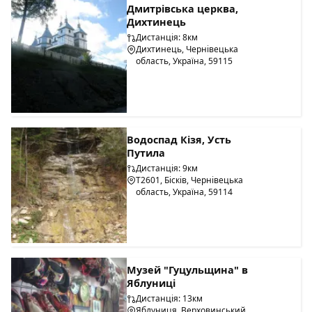
Дмитрівська церква,
Дихтинець
Дистанція: 8км
Дихтинець, Чернівецька
область, Україна, 59115
Водоспад Кізя, Усть
Путила
Дистанція: 9км
T2601, Бісків, Чернівецька
область, Україна, 59114
Музей "Гуцульщина" в
Яблуниці
Дистанція: 13км
Яблуниця, Верховинський