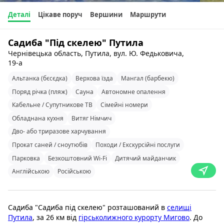
Деталі
Цікаве поруч
Вершини
Маршрути
Садиба "Під скелею" Путила
Чернівецька область, Путила, вул. Ю. Федьковича,
19-а
Альтанка (бєсєдка)
Верхова їзда
Мангал (барбекю)
Поряд річка (пляж)
Сауна
Автономне опалення
Кабельне / Супутникове ТВ
Сімейні номери
Обладнана кухня
Витяг Німчич
Дво- або триразове харчування
Прокат саней / сноутюбів
Походи / Екскурсійні послуги
Парковка
Безкоштовний Wi-Fi
Дитячий майданчик
Англійською
Російською
Садиба "Садиба під скелею" розташований в
селищі
Путила
, за 26 км від
гірськолижного курорту Мигово
. До