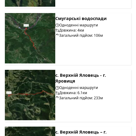
Смугарські водоспади
Одноденні маршрути
Довжина: 4км
Загальний підйом: 106м
с. Верхній Яловець - г.
Яровиця
Одноденні маршрути
Довжина: 6.1км
Загальний підйом: 233м
с. Верхній Яловець – г.