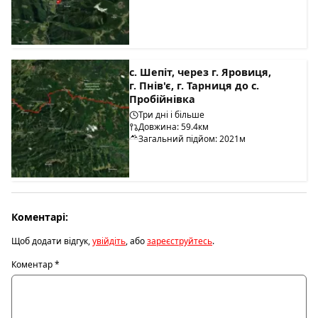
с. Шепіт, через г. Яровиця,
г. Пнів'є, г. Тарниця до с.
Пробійнівка
Три дні і більше
Довжина: 59.4км
Загальний підйом: 2021м
Коментарі:
Щоб додати відгук,
увійдіть
, або
зареєструйтесь
.
Коментар
*