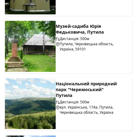
Чернівці -
Берегомет
- Путила до смт Путила. Повернути у
вуличку за вказівником "садиба-музей" (біля ринку) або
домовитись про зустріч з господарями.
Музей-садиба Юрія
Федьковича, Путила
Дистанція: 500м
Путила, Чернівецька область,
Україна, 59101
Національний природний
парк "Черемоський"
Путила
Дистанція: 500м
вул. Українська, 174а, Путила,
Чернівецька область, Україна