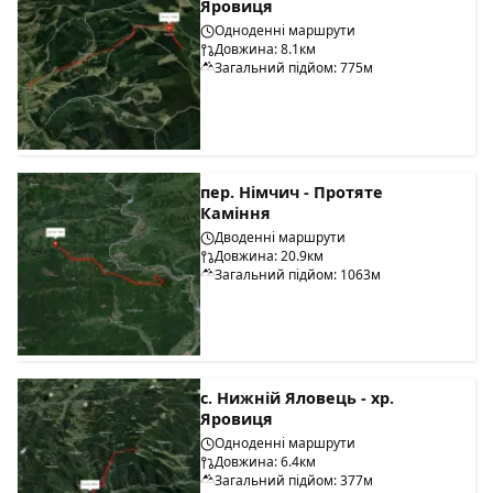
Яровиця
Одноденні маршрути
Довжина: 8.1км
Загальний підйом: 775м
пер. Німчич - Протяте
Каміння
Дводенні маршрути
Довжина: 20.9км
Загальний підйом: 1063м
с. Нижній Яловець - хр.
Яровиця
Одноденні маршрути
Довжина: 6.4км
Загальний підйом: 377м