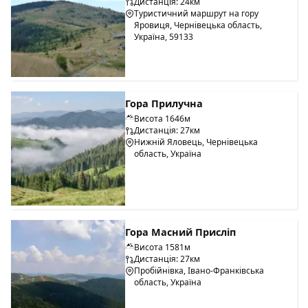
Дистанція: 24км
Туристичний маршрут на гору
Яровиця, Чернівецька область,
Україна, 59133
Гора Прилучна
Висота 1646м
Дистанція: 27км
Нижній Яловець, Чернівецька
область, Україна
Гора Масний Присліп
Висота 1581м
Дистанція: 27км
Пробійнівка, Івано-Франківська
область, Україна