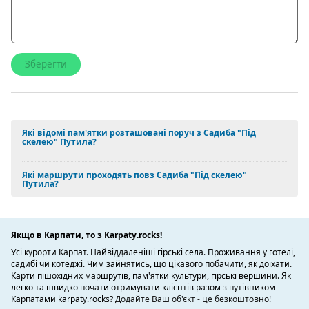
Які відомі пам'ятки розташовані поруч з Садиба "Під
скелею" Путила?
Які маршрути проходять повз Садиба "Під скелею"
Путила?
Якщо в Карпати, то з Karpaty.rocks!
Усі курорти Карпат. Найвіддаленіші гірські села. Проживання у готелі,
садибі чи котеджі. Чим зайнятись, що цікавого побачити, як доїхати.
Карти пішохідних маршрутів, пам'ятки культури, гірські вершини. Як
легко та швидко почати отримувати клієнтів разом з путівником
Карпатами karpaty.rocks?
Додайте Ваш об'єкт - це безкоштовно!