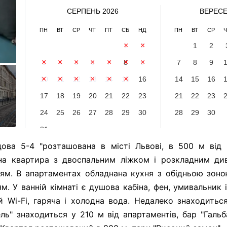
СЕРПЕНЬ 2026
ВЕРЕСЕ
ПН
ВТ
СР
ЧТ
ПТ
СБ
НД
ПН
ВТ
СР
Ч
1
2
1
2
3
4
5
6
7
8
9
7
8
9
10
11
12
13
14
15
16
14
15
16
17
18
19
20
21
22
23
21
22
23
24
25
26
27
28
29
30
28
29
30
31
дова 5-4 "розташована в місті Львові, в 500 м від 
на квартира з двоспальним ліжком і розкладним див
ям. В апартаментах обладнана кухня з обідньою зоно
 У ванній кімнаті є душова кабіна, фен, умивальник і
 Wi-Fi, гаряча і холодна вода. Недалеко знаходиться
ель" знаходиться у 210 м від апартаментів, бар "Гальб