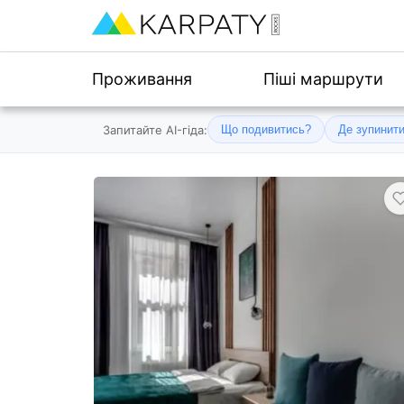
Проживання
Піші маршрути
Запитайте AI-гіда:
Що подивитись?
Де зупинит