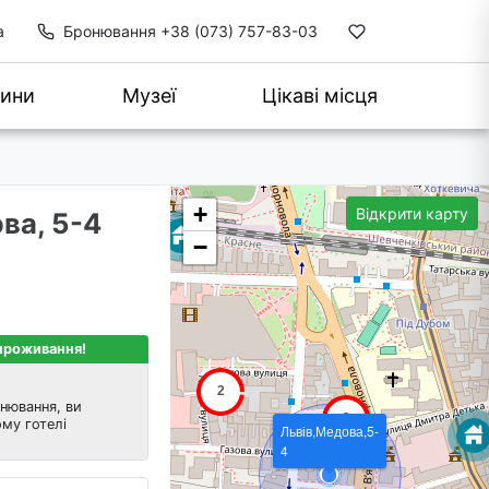
а
Бронювання
+38 (073) 757-83-03
ини
Музеї
Цікаві місця
+
Відкрити карту
ва, 5-4
−
 проживання!
нювання, ви
му готелі
Львів,Медова,5-
4