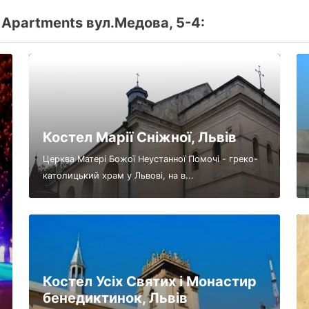
Apartments вул.Медова, 5-4:
Костел Марії Сніжної, Львів
Церква Матері Божої Неустанної Помочі - греко-
католицький храм у Львові, на в...
Костел Усіх Святих і Монастир
бенедиктинок, Львів