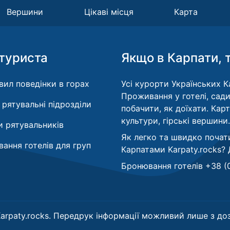
Вершини
Цікаві місця
Карта
туриста
Якщо в Карпати, 
вил поведінки в горах
Усі курорти Українських Ка
Проживання у готелі, сади
і рятувальні підрозділи
побачити, як доїхати. Кар
культури, гірські вершини.
 рятувальників
Як легко та швидко почат
ання готелів для груп
Карпатами Karpaty.rocks?
Бронювання готелів +38 (
arpaty.rocks. Передрук інформації можливий лише з доз