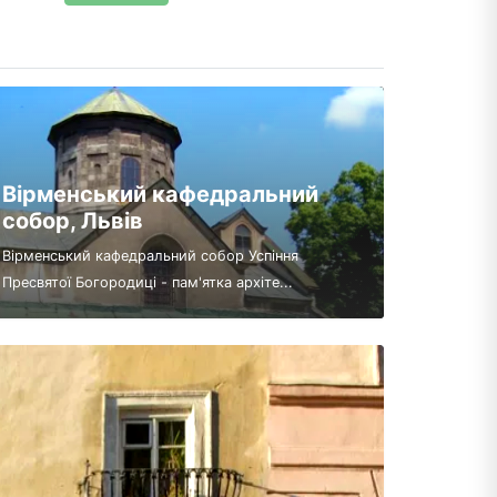
Вірменський кафедральний
собор, Львів
Вірменський кафедральний собор Успіння
Пресвятої Богородиці - пам'ятка архіте...