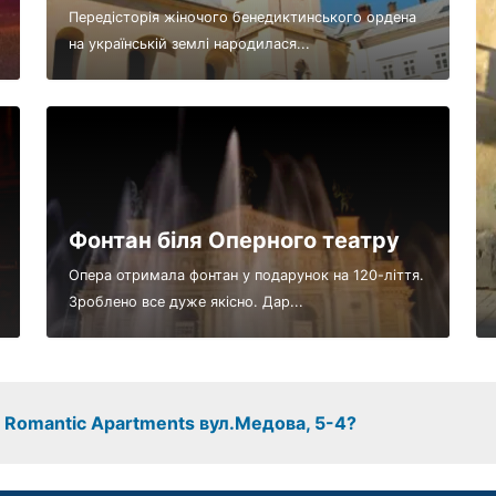
Передісторія жіночого бенедиктинського ордена
на українській землі народилася...
Фонтан біля Оперного театру
Опера отримала фонтан у подарунок на 120-ліття.
Зроблено все дуже якісно. Дар...
з Romantic Apartments вул.Медова, 5-4?