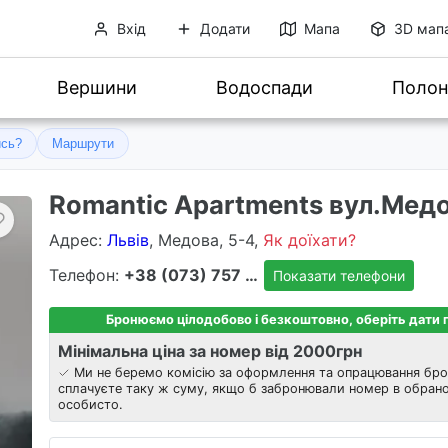
Вхід
Додати
Мапа
3D мап
Вершини
Водоспади
Полон
ись?
Маршрути
Romantic Apartments вул.Медо
Адрес
:
Львів
, Медова, 5-4,
Як доїхати?
Телефон:
+38 (073) 757 8303
Показати телефони
Бронюємо цілодобово і безкоштовно, оберіть дати
Мінімальна ціна за номер від 2000
грн
Ми не беремо комісію за оформлення та опрацювання бро
сплачуєте таку ж суму, якщо б забронювали номер в обрано
особисто.