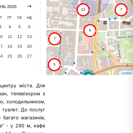
НЬ 2026
Т
ПТ
СБ
НД
3
4
5
6
10
11
12
13
17
18
19
20
24
25
26
27
Leaflet
центру міста. Для
ан, телевізором з
ю, холодильником,
 туалет. До послуг
 багато магазинів,
а" - у 290 м, кафе