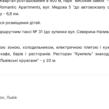
й Квартал розташований в 900 м, парк "Високий замок" -
"Romantic Apartments, вул. Медова 5 "до автовокзалу 
 - 6,8 км.
ся розміщення дітей.
аршрутним таксі № 31 (до зупинки вул. Северина Наливай
ьою зоною, холодильником, електричною плитою і ку
кафе, барів і ресторанів. Ресторан "Кумпель" знахо
"Львівські круасани" - у 20 м.
ок, Львів