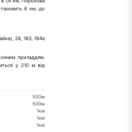
 в 1,6 км, Порохова
становить 6 км, до
ка), 28, 183, 184а
хонним приладдям.
диться у 210 м від
500м
500м
1км
1км
1км