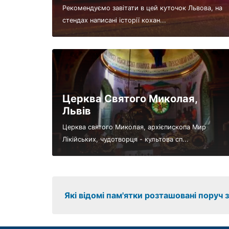
Рекомендуємо завітати в цей куточок Львова, на
стендах написані історії кохан...
Церква Святого Миколая,
Львів
Церква святого Миколая, архієпископа Мир
Лікійських, чудотворця - культова сп...
Які відомі пам'ятки розташовані поруч 