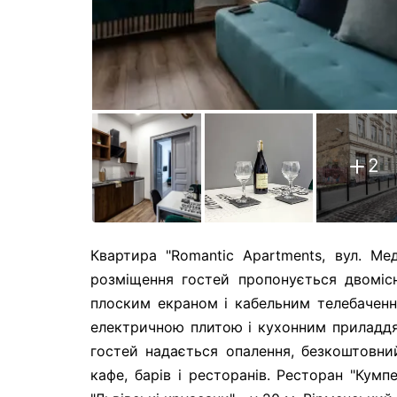
2
Квартира "Romantic Apartments, вул. Ме
розміщення гостей пропонується двоміс
плоским екраном і кабельним телебаченн
електричною плитою і кухонним приладдям.
гостей надається опалення, безкоштовний
кафе, барів і ресторанів. Ресторан "Кумп