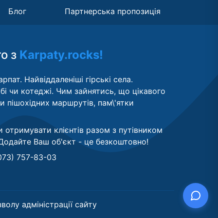
Блог
Партнерська пропозиція
то з
Karpaty.rocks!
рпат. Найвіддаленіші гірські села.
бі чи котеджі. Чим зайнятись, що цікавого
ти пішохідних маршрутів, пам\'ятки
и отримувати клієнтів разом з путівником
Додайте Ваш об'єкт - це безкоштовно
!
073) 757-83-03
волу адміністрації сайту