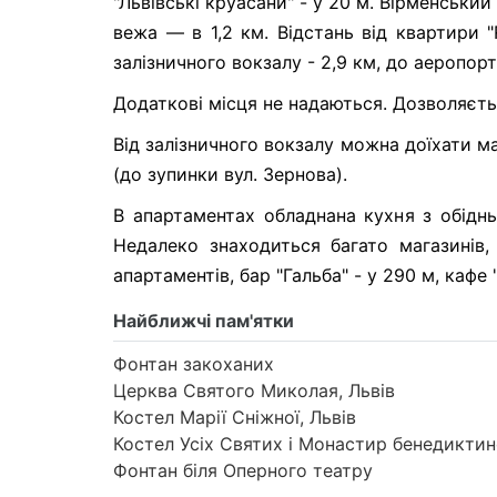
"Львівські круасани" - у 20 м. Вірменськи
вежа — в 1,2 км. Відстань від квартири 
залізничного вокзалу - 2,9 км, до аеропорту
Додаткові місця не надаються. Дозволяєть
Від залізничного вокзалу можна доїхати м
(до зупинки вул. Зернова).
В апартаментах обладнана кухня з обідн
Недалеко знаходиться багато магазинів, 
апартаментів, бар "Гальба" - у 290 м, кафе 
Найближчі пам'ятки
Фонтан закоханих
Церква Святого Миколая, Львів
Костел Марії Сніжної, Львів
Костел Усіх Святих і Монастир бенедиктин
Фонтан біля Оперного театру