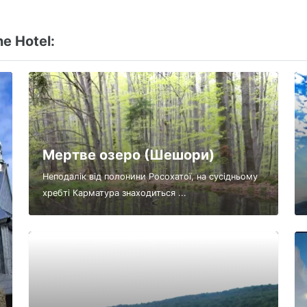
e Hotel:
Мертве озеро (Шешори)
Неподалік від полонини Росохатої, на сусідньому
хребті Карматура знаходиться ...