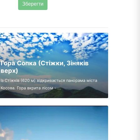
Гора Сопка (Стіжки, Зіняків
верх)
Із Стіжків (620 м) відкривається панорама міста
Косова. Гора вкрита лісом - ...