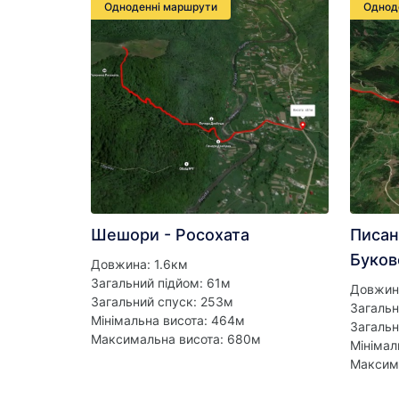
Одноденні маршрути
Однод
Шешори - Росохата
Писан
Буков
Довжина: 1.6км
Загальний підйом: 61м
Довжин
Загальний спуск: 253м
Загальн
Мінімальна висота: 464м
Загальн
Максимальна висота: 680м
Мінімал
Максима