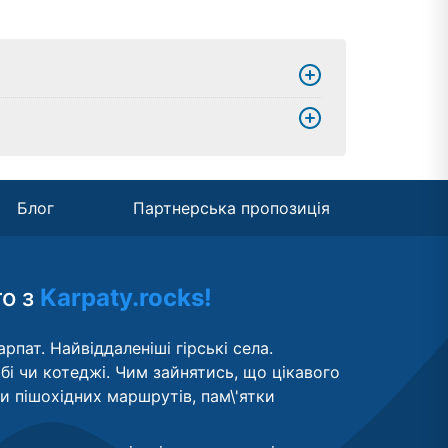
Блог
Партнерська пропозиція
то з
Karpaty.rocks!
рпат. Найвіддаленіші гірські села.
бі чи котеджі. Чим зайнятись, що цікавого
ти пішохідних маршрутів, пам\'ятки