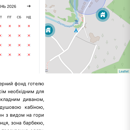
НЬ 2026
Т
ПТ
СБ
НД
3
4
5
6
10
11
12
13
17
18
19
20
24
25
26
27
Leaflet
мерний фонд готелю
усім необхідним для
зкладним диваном,
 душовою кабіною,
он з видом на гори
нця, зона барбекю,