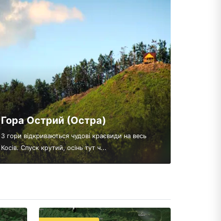
Гора Острий (Остра)
З гори відкриваються чудові краєвиди на весь
Косів. Спуск крутий, осінь тут ч...