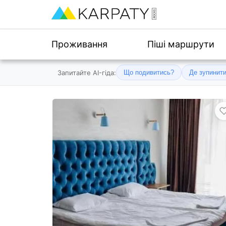
Проживання
Піші маршрути
Запитайте AI-гіда:
Що подивитись?
Де зупинит