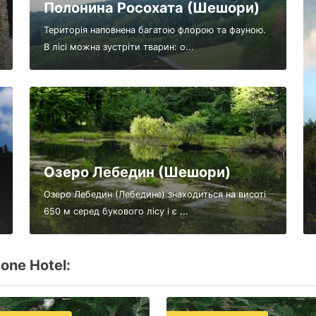
Полонина Росохата (Шешори)
Територія наповнена багатою флорою та фауною.
В лісі можна зустріти тварин: о...
Озеро Лебедин (Шешори)
Озеро Лебедин (Лебедине) знаходиться на висоті
650 м серед букового лісу і є ...
one Hotel: