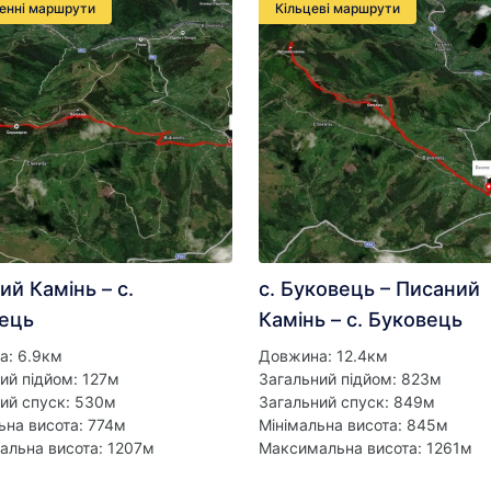
енні маршрути
Кільцеві маршрути
ий Камінь – с.
с. Буковець – Писаний
ець
Камінь – с. Буковець
а: 6.9км
Довжина: 12.4км
ий підйом: 127м
Загальний підйом: 823м
ий спуск: 530м
Загальний спуск: 849м
ьна висота: 774м
Мінімальна висота: 845м
льна висота: 1207м
Максимальна висота: 1261м