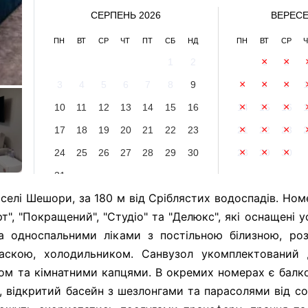
СЕРПЕНЬ 2026
ВЕРЕСЕ
ПН
ВТ
СР
ЧТ
ПТ
СБ
НД
ПН
ВТ
СР
Ч
1
2
1
2
3
4
5
6
7
8
9
7
8
9
10
11
12
13
14
15
16
14
15
16
17
18
19
20
21
22
23
21
22
23
24
25
26
27
28
29
30
28
29
30
31
у селі Шешори, за 180 м від Сріблястих водоспадів. Но
т", "Покращений", "Студіо" та "Делюкс", які оснащені 
а односпальними ліками з постільною білизною, ро
раскою, холодильником. Санвузол укомплектований
ом та кімнатними капцями. В окремих номерах є балк
н, відкритий басейн з шезлонгами та парасолями від со