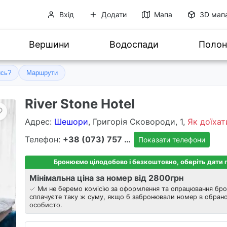
Вхід
Додати
Мапа
3D мап
Вершини
Водоспади
Полон
ись?
Маршрути
River Stone Hotel
Адрес
:
Шешори
, Григорія Сковороди, 1,
Як доїхат
Телефон:
+38 (073) 757 8303
Показати телефони
Бронюємо цілодобово і безкоштовно, оберіть дати
Мінімальна ціна за номер від 2800
грн
Ми не беремо комісію за оформлення та опрацювання бро
сплачуєте таку ж суму, якщо б забронювали номер в обрано
особисто.