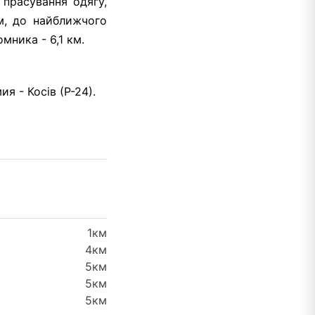
 прасування одягу,
км, до найближчого
мника - 6,1 км.
 - Косів (Р-24).
1км
4км
5км
5км
5км