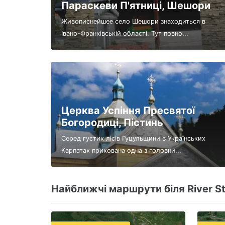
Параскеви П'ятниці, Шешори
Живописнейшее село Шешори знаходиться в
Івано-Франківській області. Тут повно...
Церква Успіння Пресвятої
Богородиці, Пістинь
Серед густих лісів Гуцульщини в Українських
Карпатах прихована одна з головни...
Найближчі маршрути біля River St