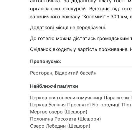
автостоянка. За додаткову плату гості 
організацією екскурсій. Відстань від го
залізничного вокзалу "Коломия" - 30,1 км, 
Додаткові місця не передбачені.
До готелю можна дістатись громадським тр
Сніданок входить у вартість проживання. Н
Пропонуємо:
Ресторан, Відкритий басейн
Найближчі пам'ятки
Церква святої великомучениці Параскеви 
Церква Успіння Пресвятої Богородиці, Піс
Мертве озеро (Шешори)
Полонина Росохата (Шешори)
Озеро Лебедин (Шешори)