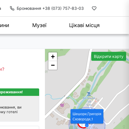
а
Бронювання
+38 (073) 757-83-03
ини
Музеї
Цікаві місця
+
Відкрити карту
−
и?
 проживання!
нювання, ви
му готелі
Шешори,Григорія
Сковороди,1