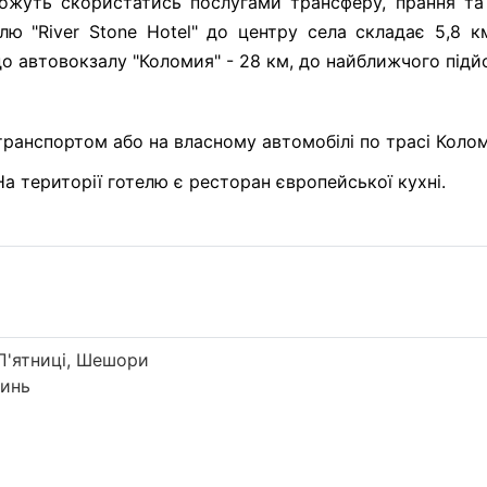
можуть скористатись послугами трансферу, прання та
телю "River Stone Hotel" до центру села складає 5,8 
до автовокзалу "Коломия" - 28 км, до найближчого підйо
анспортом або на власному автомобілі по трасі Коломия
а території готелю є ресторан європейської кухні.
П'ятниці, Шешори
тинь