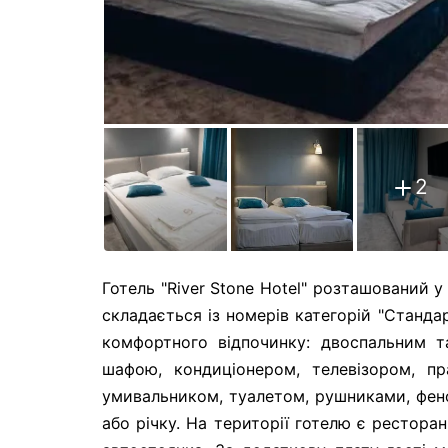
2
Готель "River Stone Hotel" розташований 
складається із номерів категорій "Стандар
комфортного відпочинку: двоспальним т
шафою, кондиціонером, телевізором, п
умивальником, туалетом, рушниками, фен
або річку. На території готелю є рестора