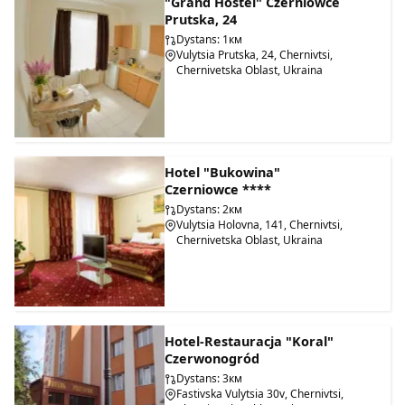
"Grand Hostel" Czerniowce
Prutska, 24
Dystans: 1км
Vulytsia Prutska, 24, Chernivtsi,
Chernivetska Oblast, Ukraina
Hotel "Bukowina"
Czerniowce ****
Dystans: 2км
Vulytsia Holovna, 141, Chernivtsi,
Chernivetska Oblast, Ukraina
Hotel-Restauracja "Koral"
Czerwonogród
Dystans: 3км
Fastivska Vulytsia 30v, Chernivtsi,