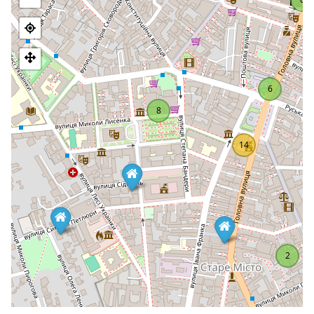
Nieco dalej od teatru znajduje się elegancki budynek
dawnego Żydowskiego Domu Ludowego, zbudowany w stylu
eklektycznym. Pomieszczenia Rumuńskiego Domu Ludowego,
który w czasach sowieckich pełnił funkcję Domu Oficerskiego,
zaskakują tym, że jego prawa strona jest znacznie dłuższa od
lewej - takie było zamierzenie twórców. Wszystkie okazałe
6
budynki zostały wzniesione w XX wieku. Ale w 2000 roku na
placu pojawiła się Aleja Gwiazd, gdzie uwieczniono nazwiska
8
znanych postaci kultury i sztuki, które rozpoczęły swoją
karierę w Czerniowcach.
14
2