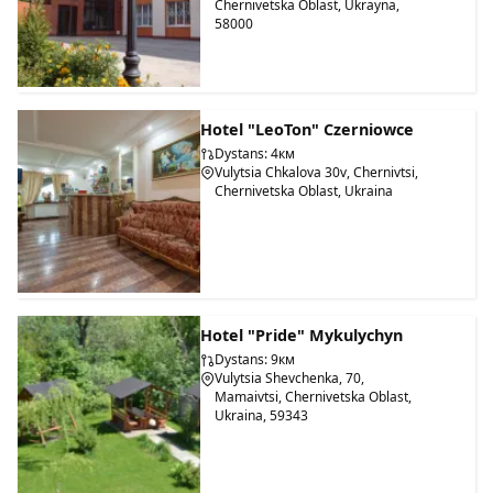
Chernivetska Oblast, Ukrayna,
58000
Hotel "LeoTon" Czerniowce
Dystans: 4км
Vulytsia Chkalova 30v, Chernivtsi,
Chernivetska Oblast, Ukraina
Hotel "Pride" Mykulychyn
Dystans: 9км
Vulytsia Shevchenka, 70,
Mamaivtsi, Chernivetska Oblast,
Ukraina, 59343