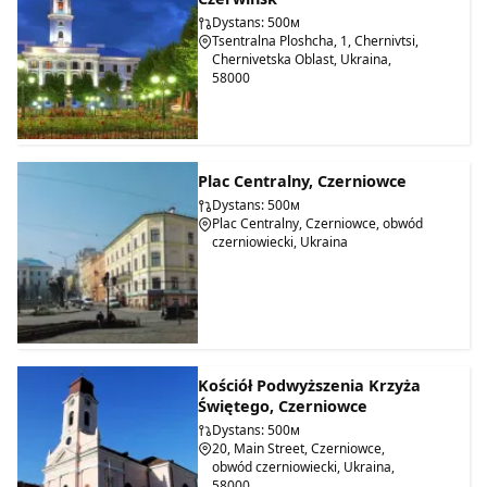
Dystans: 500м
Tsentralna Ploshcha, 1, Chernivtsi,
Chernivetska Oblast, Ukraina,
58000
Plac Centralny, Czerniowce
Dystans: 500м
Plac Centralny, Czerniowce, obwód
czerniowiecki, Ukraina
Kościół Podwyższenia Krzyża
Świętego, Czerniowce
Dystans: 500м
20, Main Street, Czerniowce,
obwód czerniowiecki, Ukraina,
58000