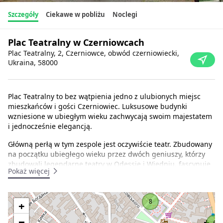
Szczegóły
Ciekawe w pobliżu
Noclegi
Plac Teatralny w Czerniowcach
Plac Teatralny, 2, Czerniowce, obwód czerniowiecki,
Ukraina, 58000
Plac Teatralny to bez wątpienia jedno z ulubionych miejsc
mieszkańców i gości Czerniowiec. Luksusowe budynki
wzniesione w ubiegłym wieku zachwycają swoim majestatem
i jednocześnie elegancją.
Główną perłą w tym zespole jest oczywiście teatr. Zbudowany
na początku ubiegłego wieku przez dwóch geniuszy, którzy
zbudowali legendarne teatry w Odessie i Wiedniu, fascynuje
Pokaż więcej
bogactwem wystroju fasady. Nad wejściem znajduje się
rzeźbiarska kompozycja przedstawiająca scenę ze starożytnej
greckiej tragedii Oedipus Rex. Przed budynkiem na cokole
8
+
umieszczono elegancką rzeźbę pisarki Olgi Kobylińskiej, na
cześć której teatr został nazwany.
−
6