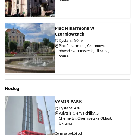
Plac Filharmonii w
Czerniowcach
Dystans: 500м
Plac Filharmonii, Czerniowce,
obwód czerniowiecki, Ukraina,
58000
Noclegi
VYMIR PARK
Dystans: 4км
Vulytsia Oleny Pchilky, 5,
Chernivtsi, Chernivetska Oblast,
Ukraina
Cena za pokój od