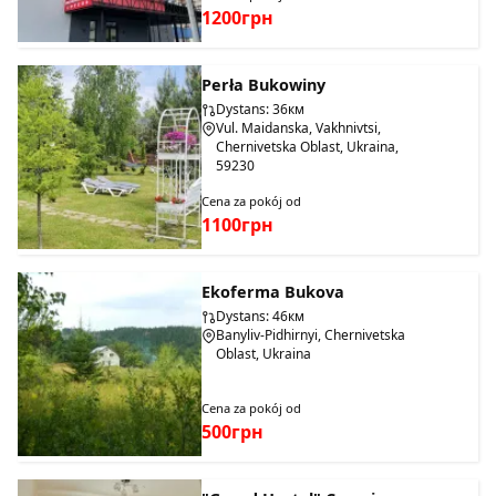
1200грн
Perła Bukowiny
Dystans: 36км
Vul. Maidanska, Vakhnivtsi,
Chernivetska Oblast, Ukraina,
59230
Cena za pokój od
1100грн
Ekoferma Bukova
Dystans: 46км
Banyliv-Pidhirnyi, Chernivetska
Oblast, Ukraina
Cena za pokój od
500грн