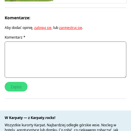
Komentarze:
Aby dodać opinię,
zaloguj się
, lub
zarejestruj się
.
Komentarz
*
W Karpaty — z Karpaty.rocks!
Wszystkie kurorty Karpat. Najbardziej odległe górskie wsie. Nocleg w
Panel przedstawia alegoryczne postacie - 12 starożytnych
hotelu, agroturystyce lub domku. Co robić, co ciekawego zobaczyć, jak