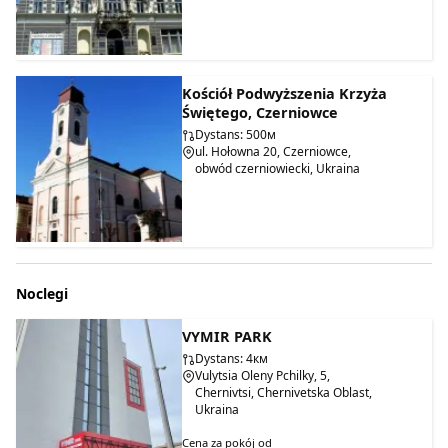
Kościół Podwyższenia Krzyża
Świętego, Czerniowce
Dystans: 500м
ul. Hołowna 20, Czerniowce,
obwód czerniowiecki, Ukraina
Noclegi
VYMIR PARK
Dystans: 4км
Vulytsia Oleny Pchilky, 5,
Chernivtsi, Chernivetska Oblast,
Ukraina
Cena za pokój od