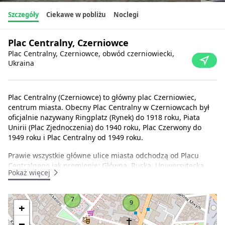
Szczegóły
Ciekawe w pobliżu
Noclegi
Plac Centralny, Czerniowce
Plac Centralny, Czerniowce, obwód czerniowiecki,
Ukraina
Plac Centralny (Czerniowce) to główny plac Czerniowiec,
centrum miasta. Obecny Plac Centralny w Czerniowcach był
oficjalnie nazywany Ringplatz (Rynek) do 1918 roku, Piata
Unirii (Plac Zjednoczenia) do 1940 roku, Plac Czerwony do
1949 roku i Plac Centralny od 1949 roku.
Prawie wszystkie główne ulice miasta odchodzą od Placu
Centralnego jak promienie: Główna, Ruska, Uniwersytecka,
Pokaż więcej
Iwana Franki, Olgi Kobylańskiej, a także ulice Mihai Eminescu
i Poshtova. W latach 1897-1966 przez centralny plac
Czerniowiec przebiegała linia tramwajowa, łącząca północną i
7
9
+
południową część miasta. Od 1966 r. głównym środkiem
transportu publicznego w mieście jest trolejbus.
−