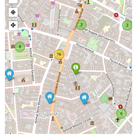
Trolejbus jako środek transportu zaczął być używany w
Czerniowcach w 1939 roku.
3
2
8
16
6